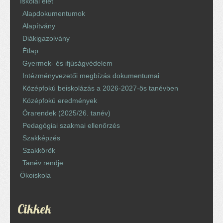
Iskolai élet
Alapdokumentumok
Alapítvány
Diákigazolvány
Étlap
Gyermek- és ifjúságvédelem
Intézményvezetői megbízás dokumentumai
Középfokú beiskolázás a 2026-2027-ös tanévben
Középfokú eredmények
Órarendek (2025/26. tanév)
Pedagógiai szakmai ellenőrzés
Szakképzés
Szakkörök
Tanév rendje
Ökoiskola
Cikkek