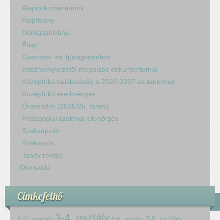
Alapdokumentumok
Alapítvány
Diákigazolvány
Étlap
Gyermek- és ifjúságvédelem
Intézményvezetői megbízás dokumentumai
Középfokú beiskolázás a 2026-2027-ös tanévben
Középfokú eredmények
Órarendek (2025/26. tanév)
Pedagógiai szakmai ellenőrzés
Szakképzés
Szakkörök
Tanév rendje
Ökoiskola
Címkefelhő
3-4. osztály
7-8. osztály
1-2. osztály
5-6.. osztály