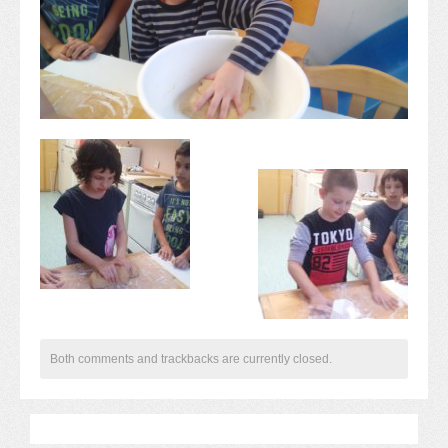
Alapítvány
Pedagógiai szakmai ellenőrzés
Gyermek- és ifjúságvédelem
Étlap
Projektjeink
Digitális témahét 2016
EFOP-3.1.6
Közlekedés biztonsági pályázat
TÁMOP 2.2.7.A-13/1
TÁMOP-3.1.4-12/2
Projektbeszámolók
Egészségnap
Informatika Szakkör
Konfliktuskezelés
Both comments and trackbacks are currently closed.
Mindennapos testnevelés
Dohányzás-megelőzés
Erdei túra