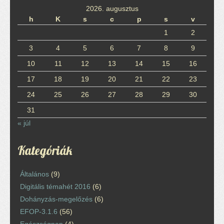
2026. augusztus
h
K
s
c
p
s
v
1
2
3
4
5
6
7
8
9
10
11
12
13
14
15
16
17
18
19
20
21
22
23
24
25
26
27
28
29
30
31
« júl
Kategóriák
Általános
(9)
Digitális témahét 2016
(6)
Dohányzás-megelőzés
(6)
EFOP-3.1.6
(56)
Egészségnap
(4)