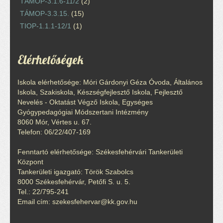
TÁMOP-3.1.6-11/2
(2)
TÁMOP-3.3.15.
(15)
TIOP-1.1.1-12/1
(1)
Elérhetőségek
Iskola elérhetősége: Móri Gárdonyi Géza Óvoda, Általános
Iskola, Szakiskola, Készségfejlesztő Iskola, Fejlesztő
Nevelés - Oktatást Végző Iskola, Egységes
Gyógypedagógiai Módszertani Intézmény
8060 Mór, Vértes u. 67.
Telefon: 06/22/407-169
Fenntartó elérhetősége: Székesfehérvári Tankerületi
Központ
Tankerületi igazgató: Török Szabolcs
8000 Székesfehérvár, Petőfi S. u. 5.
Tel.: 22/795-241
Email cím: szekesfehervar@kk.gov.hu