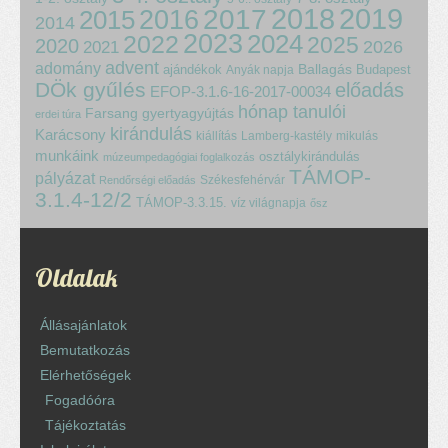
2018
2017
2019
2015
2016
2014
2023
2024
2022
2025
2020
2021
2026
advent
adomány
ajándékok
Ballagás
Budapest
Anyák napja
DÖk gyűlés
előadás
EFOP-3.1.6-16-2017-00034
hónap tanulói
Farsang
gyertyagyújtás
erdei túra
kirándulás
Karácsony
kiállítás
Lamberg-kastély
mikulás
munkáink
osztálykirándulás
múzeumpedagógiai foglalkozás
TÁMOP-
pályázat
Székesfehérvár
Rendőrségi előadás
3.1.4-12/2
TÁMOP-3.3.15.
víz világnapja
ősz
Oldalak
Állásajánlatok
Bemutatkozás
Elérhetőségek
Fogadóóra
Tájékoztatás