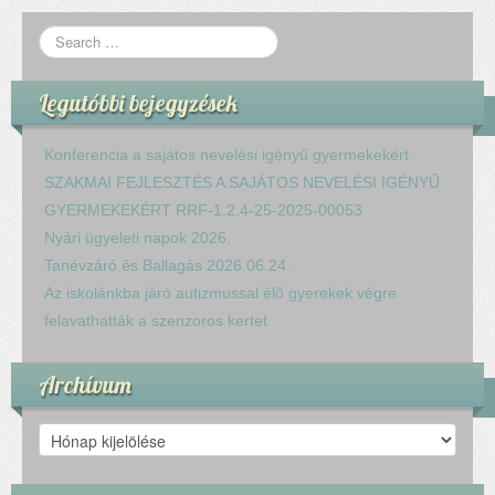
Komplex közlekedés Baleset megelőzés
Komplex közlekedés Egészségfejlesztés
Nyelvi vetélkedő
Hagyománnyá tehető iskolai rendezvény
Legutóbbi bejegyzések
TÁMOP-3.1.6-11/2
TÁMOP-3.3.15.
Konferencia a sajátos nevelési igényű gyermekekért
TIOP-1.1.1-12/1
SZAKMAI FEJLESZTÉS A SAJÁTOS NEVELÉSI IGÉNYŰ
Kutyaterápia
GYERMEKEKÉRT RRF-1.2.4-25-2025-00053
RRF-1.2.4-25-2025-00053
Nyári ügyeleti napok 2026.
Ökoiskola
Tanévzáró és Ballagás 2026.06.24.
Elérhetőségek
Az iskolánkba járó autizmussal élő gyerekek végre
Fogadóóra
felavathatták a szenzoros kertet
Tájékoztatás
Állásajánlatok
Archívum
Archívum