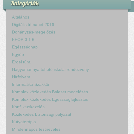
Kategóriák
Általános
Digitális témahét 2016
Dohányzás-megelőzés
EFOP-3.1.6
Egészségnap
Egyéb
Erdei túra
Hagyománnyá tehető iskolai rendezvény
Hírfolyam
Informatika Szakkör
Komplex közlekedés Baleset megelőzés
Komplex közlekedés Egészségfejlesztés
Konfliktuskezelés
Közlekedés biztonsági pályázat
Kutyaterápia
Mindennapos testnevelés