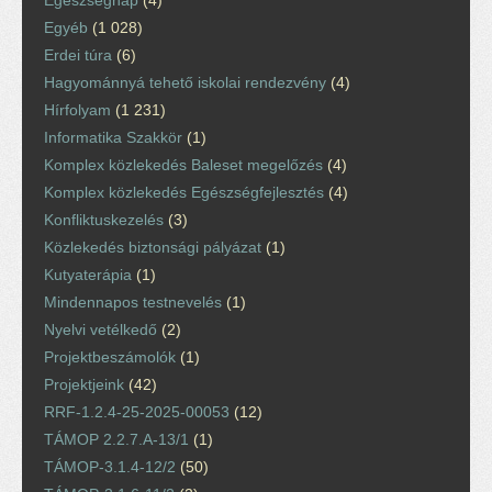
Egyéb
(1 028)
Erdei túra
(6)
Hagyománnyá tehető iskolai rendezvény
(4)
Hírfolyam
(1 231)
Informatika Szakkör
(1)
Komplex közlekedés Baleset megelőzés
(4)
Komplex közlekedés Egészségfejlesztés
(4)
Konfliktuskezelés
(3)
Közlekedés biztonsági pályázat
(1)
Kutyaterápia
(1)
Mindennapos testnevelés
(1)
Nyelvi vetélkedő
(2)
Projektbeszámolók
(1)
Projektjeink
(42)
RRF-1.2.4-25-2025-00053
(12)
TÁMOP 2.2.7.A-13/1
(1)
TÁMOP-3.1.4-12/2
(50)