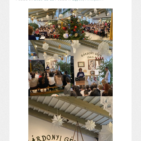
Alapítvány
Pedagógiai szakmai ellenőrzés
Gyermek- és ifjúságvédelem
Étlap
Projektjeink
Digitális témahét 2016
EFOP-3.1.6
Közlekedés biztonsági pályázat
TÁMOP 2.2.7.A-13/1
TÁMOP-3.1.4-12/2
Projektbeszámolók
Egészségnap
Informatika Szakkör
Konfliktuskezelés
Mindennapos testnevelés
Dohányzás-megelőzés
Erdei túra