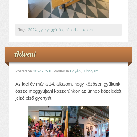
Tags:
2024
,
gyertyagyújtás
,
második alkalom
.
Advent
Posted on
2024-12-18
Posted in
Egyéb
,
Hírfolyam
.
Az idei év már a 14. alkalom, hogy közösen gyűltünk
össze meggyújtani koszorúnkon az ünnep közeledtét
jelző első gyertyát.