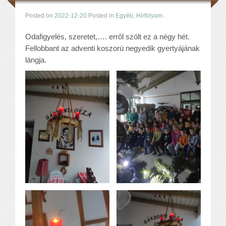
Posted on
2022-12-20
Posted in
Egyéb
,
Hírfolyam
.
Odafigyelés, szeretet,…. erről szólt ez a négy hét.
Fellobbant az adventi koszorú negyedik gyertyájának
lángja.