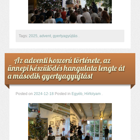
Tags:
2025
,
advent
,
gyertyagyújtás
.
Az adventi koszorú története, az
ünnepi készülődés hangulata lengte át
a második gyertyagyújtást
Posted on
2024-12-18
Posted in
Egyéb
,
Hírfolyam
.