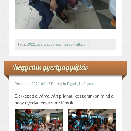
Tags:
2022
,
gyertyagyújtás
,
második alkalom
.
Negyedik gyertyagyújtás
Posted on
2020-02-17
Posted in
Egyéb
,
Hírfolyam
.
Elérkezett a várva várt pillanat, koszorúnkon mind a
négy gyertya egyszerre fénylik.