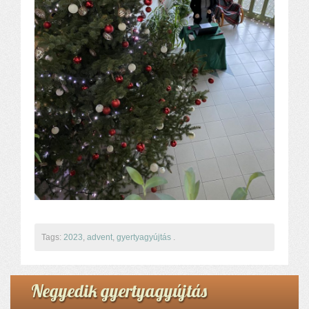
Tags:
2023
,
advent
,
gyertyagyújtás
.
Negyedik gyertyagyújtás