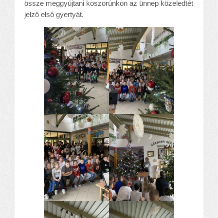
össze meggyújtani koszorúnkon az ünnep közeledtét
jelző első gyertyát.