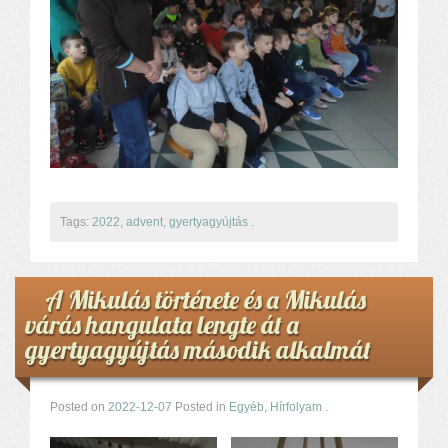
Tags:
2022
,
advent
,
gyertyagyújtás
.
A Mikulás története és a Mikulás
várás hangulata lengte át a
gyertyagyújtás második alkalmát
Posted on
2022-12-07
Posted in
Egyéb
,
Hírfolyam
.