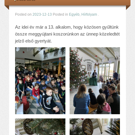
Posted on
2023-12-13
Posted in
Egyéb
,
Hírfolyam
.
Az idei év már a 13. alkalom, hogy közösen gyűltünk
össze meggyújtani koszorúnkon az ünnep közeledtét
jelző első gyertyát.