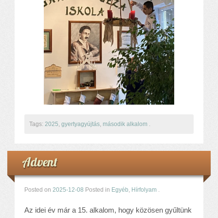
Komplex közlekedés Baleset megelőzés
Komplex közlekedés Egészségfejlesztés
Nyelvi vetélkedő
Hagyománnyá tehető iskolai rendezvény
TÁMOP-3.1.6-11/2
TÁMOP-3.3.15.
TIOP-1.1.1-12/1
Kutyaterápia
RRF-1.2.4-25-2025-00053
Ökoiskola
Tags:
2025
,
gyertyagyújtás
,
második alkalom
.
Elérhetőségek
Fogadóóra
Tájékoztatás
Advent
Állásajánlatok
Posted on
2025-12-08
Posted in
Egyéb
,
Hírfolyam
.
Az idei év már a 15. alkalom, hogy közösen gyűltünk