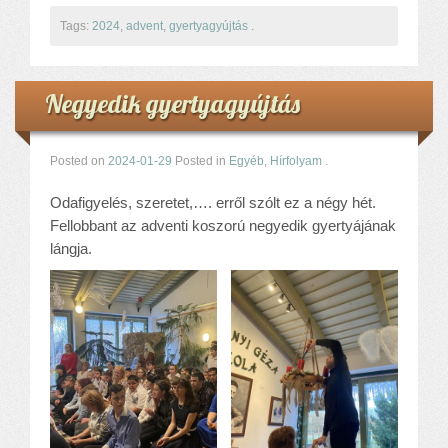
Tags:
2024
,
advent
,
gyertyagyújtás
.
Negyedik gyertyagyújtás
Posted on
2024-01-29
Posted in
Egyéb
,
Hírfolyam
.
Odafigyelés, szeretet,…. erről szólt ez a négy hét.
Fellobbant az adventi koszorú negyedik gyertyájának
lángja.