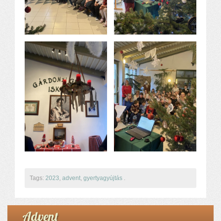
Tags:
2023
,
advent
,
gyertyagyújtás
.
Advent