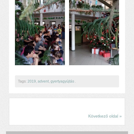
Tags:
2019
,
advent
,
gyertyagyújtás
.
Következő oldal »