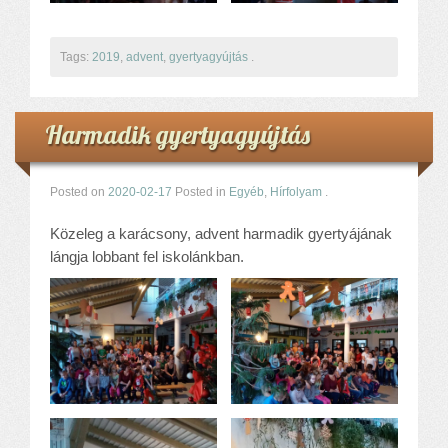
Tags:
2019
,
advent
,
gyertyagyújtás
.
Harmadik gyertyagyújtás
Posted on
2020-02-17
Posted in
Egyéb
,
Hírfolyam
.
Közeleg a karácsony, advent harmadik gyertyájának
lángja lobbant fel iskolánkban.