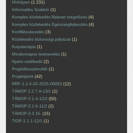
Hírfolyam
(1 231)
Informatika Szakkör
(1)
Komplex közlekedés Baleset megelőzés
(4)
Komplex közlekedés Egészségfejlesztés
(4)
Konfliktuskezelés
(3)
Közlekedés biztonsági pályázat
(1)
Kutyaterápia
(1)
Mindennapos testnevelés
(1)
Nyelvi vetélkedő
(2)
Projektbeszámolók
(1)
Projektjeink
(42)
RRF-1.2.4-25-2025-00053
(12)
TÁMOP 2.2.7.A-13/1
(1)
TÁMOP-3.1.4-12/2
(50)
TÁMOP-3.1.6-11/2
(2)
TÁMOP-3.3.15.
(15)
TIOP-1.1.1-12/1
(1)