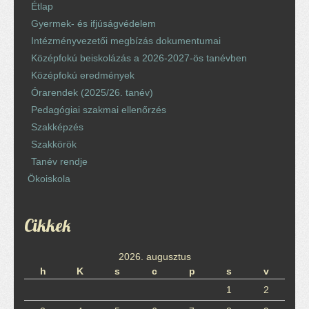
Étlap
Gyermek- és ifjúságvédelem
Intézményvezetői megbízás dokumentumai
Középfokú beiskolázás a 2026-2027-ös tanévben
Középfokú eredmények
Órarendek (2025/26. tanév)
Pedagógiai szakmai ellenőrzés
Szakképzés
Szakkörök
Tanév rendje
Ökoiskola
Cikkek
2026. augusztus
h
K
s
c
p
s
v
1
2