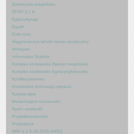
Dohányzás-megelőzés
EFOP-3.1.6
Egészségnap
Egyéb
Erdei túra
Hagyománnyá tehető iskolai rendezvény
Hírfolyam
Informatika Szakkör
Komplex közlekedés Baleset megelőzés
Komplex közlekedés Egészségfejlesztés
Konfliktuskezelés
Közlekedés biztonsági pályázat
Kutyaterápia
Mindennapos testnevelés
Nyelvi vetélkedő
Projektbeszámolók
Projektjeink
RRF-1.2.4-25-2025-00053