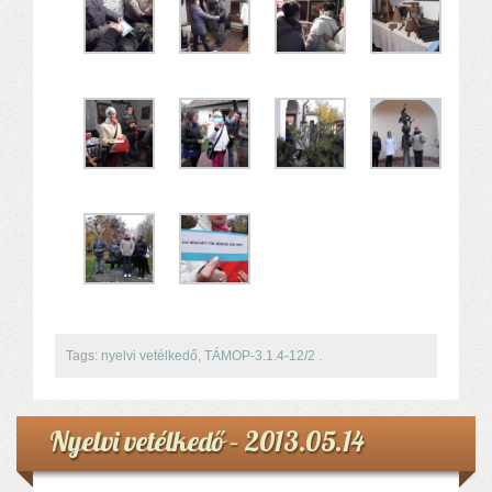
Komplex közlekedés Baleset megelőzés
Komplex közlekedés Egészségfejlesztés
Nyelvi vetélkedő
Hagyománnyá tehető iskolai rendezvény
TÁMOP-3.1.6-11/2
TÁMOP-3.3.15.
TIOP-1.1.1-12/1
Kutyaterápia
RRF-1.2.4-25-2025-00053
Ökoiskola
Elérhetőségek
Fogadóóra
Tájékoztatás
Tags:
nyelvi vetélkedő
,
TÁMOP-3.1.4-12/2
.
Állásajánlatok
Nyelvi vetélkedő – 2013.05.14