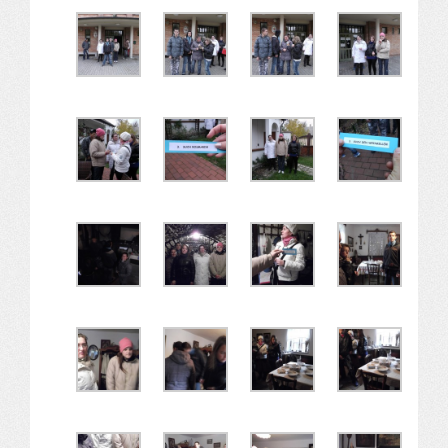
Alapítvány
Pedagógiai szakmai ellenőrzés
Gyermek- és ifjúságvédelem
Étlap
Projektjeink
Digitális témahét 2016
EFOP-3.1.6
Közlekedés biztonsági pályázat
TÁMOP 2.2.7.A-13/1
TÁMOP-3.1.4-12/2
Projektbeszámolók
Egészségnap
Informatika Szakkör
Konfliktuskezelés
Mindennapos testnevelés
Dohányzás-megelőzés
Erdei túra