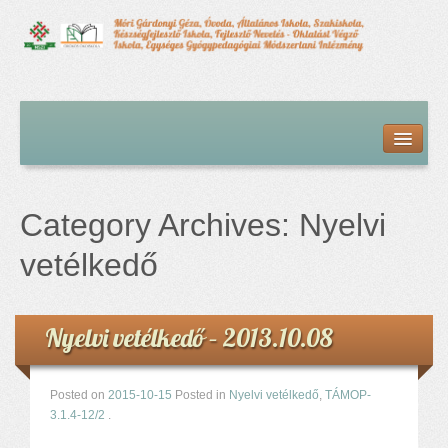
Kezdőlap
Bemutatkozás
Hírfolyam
Iskolai élet
Category Archives:
Nyelvi
Alapdokumentumok
Intézményvezetői megbízás dokumentumai
vetélkedő
Órarendek (2025/26. tanév)
Szakképzés
Szakkörök
Nyelvi vetélkedő – 2013.10.08
Tanév rendje
Diákigazolvány
Posted on
2015-10-15
Posted in
Nyelvi vetélkedő
,
TÁMOP-
Középfokú beiskolázás a 2026-2027-ös tanévben
3.1.4-12/2
.
Középfokú eredmények