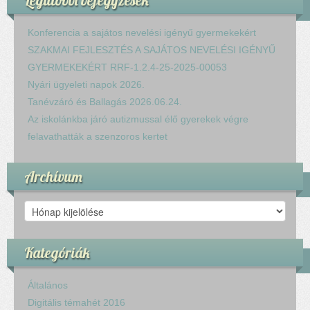
Konferencia a sajátos nevelési igényű gyermekekért
SZAKMAI FEJLESZTÉS A SAJÁTOS NEVELÉSI IGÉNYŰ
GYERMEKEKÉRT RRF-1.2.4-25-2025-00053
Nyári ügyeleti napok 2026.
Tanévzáró és Ballagás 2026.06.24.
Az iskolánkba járó autizmussal élő gyerekek végre
felavathatták a szenzoros kertet
Archívum
Archívum
Kategóriák
Általános
Digitális témahét 2016