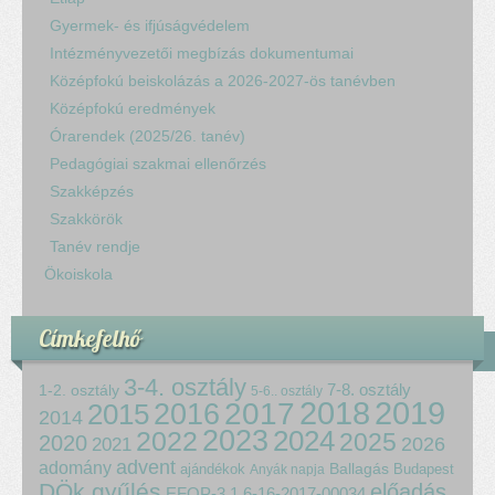
Gyermek- és ifjúságvédelem
Intézményvezetői megbízás dokumentumai
Középfokú beiskolázás a 2026-2027-ös tanévben
Középfokú eredmények
Órarendek (2025/26. tanév)
Pedagógiai szakmai ellenőrzés
Szakképzés
Szakkörök
Tanév rendje
Ökoiskola
Címkefelhő
3-4. osztály
7-8. osztály
1-2. osztály
5-6.. osztály
2018
2017
2019
2015
2016
2014
2023
2024
2022
2025
2020
2021
2026
advent
adomány
ajándékok
Ballagás
Budapest
Anyák napja
DÖk gyűlés
előadás
EFOP-3.1.6-16-2017-00034