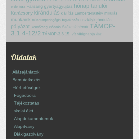
hónap tanulói
Farsang
gyertyagyújtás
erdei túra
kirándulás
Karácsony
kiállítás
Lamberg-kastély
mikulás
munkáink
osztálykirándulás
múzeumpedagógiai foglalkozás
TÁMOP-
pályázat
Székesfehérvár
Rendőrségi előadás
3.1.4-12/2
TÁMOP-3.3.15.
víz világnapja
ősz
Oldalak
Állásajánlatok
Bemutatkozás
Elérhetőségek
Fogadóóra
Tájékoztatás
Iskolai élet
Alapdokumentumok
Alapítvány
Diákigazolvány