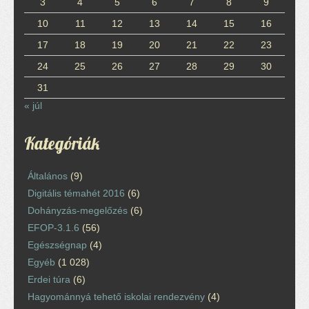
3
4
5
6
7
8
9
10
11
12
13
14
15
16
17
18
19
20
21
22
23
24
25
26
27
28
29
30
31
« júl
Kategóriák
Általános
(9)
Digitális témahét 2016
(6)
Dohányzás-megelőzés
(6)
EFOP-3.1.6
(56)
Egészségnap
(4)
Egyéb
(1 028)
Erdei túra
(6)
Hagyománnyá tehető iskolai rendezvény
(4)