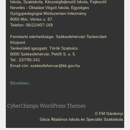
Iskola, Szakiskola, Készségfejlesztő Iskola, Fejlesztő
Nevelés - Oktatást Végző Iskola, Egységes
Gyógypedagógiai Módszertani Intézmény
8060 Mór, Vértes u. 67.
Telefon: 06/22/407-169
Fenntartó elérhetősége: Székesfehérvári Tankerületi
Központ
Tankerületi igazgató: Török Szabolcs
8000 Székesfehérvár, Petőfi S. u. 5.
Tel.: 22/795-241
Email cím: szekesfehervar@kk.gov.hu
Bővebben...
CyberChimps WordPress Themes
© FM Gárdonyi
Géza Általános Iskola és Speciális Szakiskola