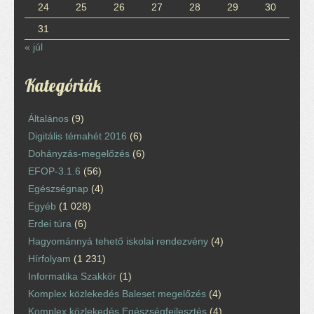
24
25
26
27
28
29
30
31
« júl
Kategóriák
Általános
(9)
Digitális témahét 2016
(6)
Dohányzás-megelőzés
(6)
EFOP-3.1.6
(56)
Egészségnap
(4)
Egyéb
(1 028)
Erdei túra
(6)
Hagyománnyá tehető iskolai rendezvény
(4)
Hírfolyam
(1 231)
Informatika Szakkör
(1)
Komplex közlekedés Baleset megelőzés
(4)
Komplex közlekedés Egészségfejlesztés
(4)