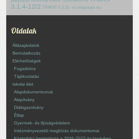
Székesfehérvár
Rendőrségi előadás
3.1.4-12/2
TÁMOP-3.3.15.
víz világnapja
ősz
Oldalak
Állásajánlatok
Bemutatkozás
Elérhetőségek
Fogadóóra
Tájékoztatás
Iskolai élet
Alapdokumentumok
Alapítvány
Diákigazolvány
Étlap
Gyermek- és ifjúságvédelem
Intézményvezetői megbízás dokumentumai
Középfokú beiskolázás a 2026-2027-ös tanévben