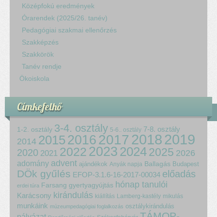
Középfokú eredmények
Órarendek (2025/26. tanév)
Pedagógiai szakmai ellenőrzés
Szakképzés
Szakkörök
Tanév rendje
Ökoiskola
Címkefelhő
3-4. osztály
7-8. osztály
1-2. osztály
5-6.. osztály
2018
2017
2019
2015
2016
2014
2023
2024
2022
2025
2020
2021
2026
advent
adomány
ajándékok
Ballagás
Budapest
Anyák napja
DÖk gyűlés
előadás
EFOP-3.1.6-16-2017-00034
hónap tanulói
Farsang
gyertyagyújtás
erdei túra
kirándulás
Karácsony
kiállítás
Lamberg-kastély
mikulás
munkáink
osztálykirándulás
múzeumpedagógiai foglalkozás
TÁMOP-
pályázat