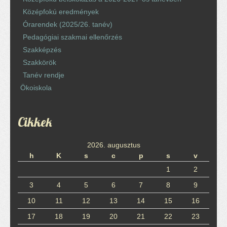
Középfokú eredmények
Órarendek (2025/26. tanév)
Pedagógiai szakmai ellenőrzés
Szakképzés
Szakkörök
Tanév rendje
Ökoiskola
Cikkek
2026. augusztus
h
K
s
c
p
s
v
1
2
3
4
5
6
7
8
9
10
11
12
13
14
15
16
17
18
19
20
21
22
23