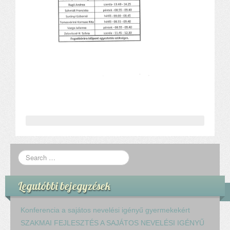
Alapítvány
Pedagógiai szakmai ellenőrzés
Gyermek- és ifjúságvédelem
Étlap
Projektjeink
Digitális témahét 2016
EFOP-3.1.6
Közlekedés biztonsági pályázat
TÁMOP 2.2.7.A-13/1
TÁMOP-3.1.4-12/2
Projektbeszámolók
Egészségnap
Informatika Szakkör
Konfliktuskezelés
Legutóbbi bejegyzések
Mindennapos testnevelés
Dohányzás-megelőzés
Konferencia a sajátos nevelési igényű gyermekekért
Erdei túra
SZAKMAI FEJLESZTÉS A SAJÁTOS NEVELÉSI IGÉNYŰ