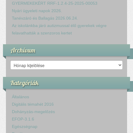
Komplex közlekedés Baleset megelőzés
GYERMEKEKÉRT RRF-1.2.4-25-2025-00053
Komplex közlekedés Egészségfejlesztés
Nyári ügyeleti napok 2026.
Nyelvi vetélkedő
Tanévzáró és Ballagás 2026.06.24.
Hagyománnyá tehető iskolai rendezvény
Az iskolánkba járó autizmussal élő gyerekek végre
TÁMOP-3.1.6-11/2
felavathatták a szenzoros kertet
TÁMOP-3.3.15.
TIOP-1.1.1-12/1
Archívum
Kutyaterápia
RRF-1.2.4-25-2025-00053
Archívum
Ökoiskola
Elérhetőségek
Kategóriák
Fogadóóra
Tájékoztatás
Általános
Állásajánlatok
Digitális témahét 2016
Dohányzás-megelőzés
EFOP-3.1.6
Egészségnap