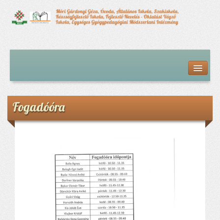
Kezdőlap
Bemutatkozás
Hírfolyam
Iskolai élet
Fogadóóra
Alapdokumentumok
Intézményvezetői megbízás dokumentumai
Órarendek (2025/26. tanév)
Szakképzés
Szakkörök
Tanév rendje
Diákigazolvány
Középfokú beiskolázás a 2026-2027-ös tanévben
Középfokú eredmények