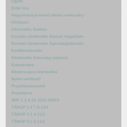
Egyéb
Erdei túra
Hagyománnyá tehető iskolai rendezvény
Hírfolyam
Informatika Szakkör
Komplex közlekedés Baleset megelőzés
Komplex közlekedés Egészségfejlesztés
Konfliktuskezelés
Közlekedés biztonsági pályázat
Kutyaterápia
Mindennapos testnevelés
Nyelvi vetélkedő
Projektbeszámolók
Projektjeink
RRF-1.2.4-25-2025-00053
TÁMOP 2.2.7.A-13/1
TÁMOP-3.1.4-12/2
TÁMOP-3.1.6-11/2