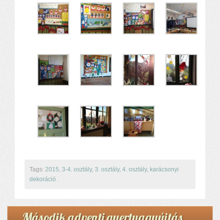
Tags:
2015
,
3-4. osztály
,
3. osztály
,
4. osztály
,
karácsonyi
dekoráció
.
Második adventi gyertyagyújtás