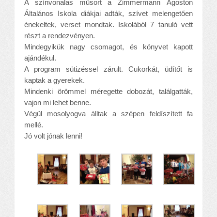
A színvonalas műsort a Zimmermann Ágoston
Általános Iskola diákjai adták, szívet melengetően
énekeltek, verset mondtak. Iskolából 7 tanuló vett
részt a rendezvényen.
Mindegyikük nagy csomagot, és könyvet kapott
ajándékul.
A program sütizéssel zárult. Cukorkát, üdítőt is
kaptak a gyerekek.
Mindenki örömmel méregette dobozát, találgatták,
vajon mi lehet benne.
Végül mosolyogva álltak a szépen feldíszített fa
mellé.
Jó volt jónak lenni!