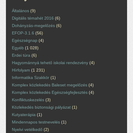
Általános
(9)
Digitális témahét 2016
(6)
Dohányzás-megelőzés
(6)
EFOP-3.1.6
(56)
Egészségnap
(4)
Egyéb
(1 028)
Erdei túra
(6)
Hagyománnyá tehető iskolai rendezvény
(4)
Hírfolyam
(1 231)
Informatika Szakkör
(1)
Komplex közlekedés Baleset megelőzés
(4)
Komplex közlekedés Egészségfejlesztés
(4)
Konfliktuskezelés
(3)
Közlekedés biztonsági pályázat
(1)
Kutyaterápia
(1)
Mindennapos testnevelés
(1)
Nyelvi vetélkedő
(2)