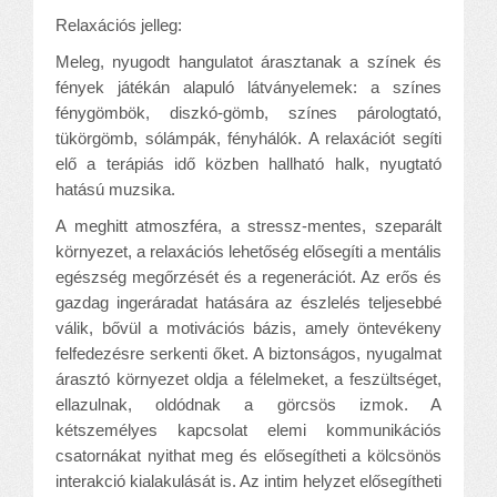
Relaxációs jelleg:
Meleg, nyugodt hangulatot árasztanak a színek és
fények játékán alapuló látványelemek: a színes
fénygömbök, diszkó-gömb, színes párologtató,
tükörgömb, sólámpák, fényhálók. A relaxációt segíti
elő a terápiás idő közben hallható halk, nyugtató
hatású muzsika.
A meghitt atmoszféra, a stressz-mentes, szeparált
környezet, a relaxációs lehetőség elősegíti a mentális
egészség megőrzését és a regenerációt. Az erős és
gazdag ingeráradat hatására az észlelés teljesebbé
válik, bővül a motivációs bázis, amely öntevékeny
felfedezésre serkenti őket. A biztonságos, nyugalmat
árasztó környezet oldja a félelmeket, a feszültséget,
ellazulnak, oldódnak a görcsös izmok. A
kétszemélyes kapcsolat elemi kommunikációs
csatornákat nyithat meg és elősegítheti a kölcsönös
interakció kialakulását is. Az intim helyzet elősegítheti