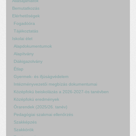
Állásajánlatok
Bemutatkozás
Elérhetőségek
Fogadóóra
Tájékoztatás
Iskolai élet
Alapdokumentumok
Alapítvány
Diákigazolvány
Étlap
Gyermek- és ifjúságvédelem
Intézményvezetői megbízás dokumentumai
Középfokú beiskolázás a 2026-2027-ös tanévben
Középfokú eredmények
Órarendek (2025/26. tanév)
Pedagógiai szakmai ellenőrzés
Szakképzés
Szakkörök