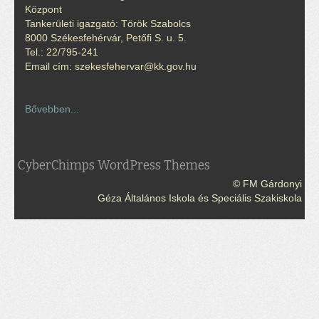
Központ
Tankerületi igazgató: Török Szabolcs
8000 Székesfehérvár, Petőfi S. u. 5.
Tel.: 22/795-241
Email cím: szekesfehervar@kk.gov.hu
Bővebben...
CyberChimps WordPress Themes
© FM Gárdonyi
Géza Általános Iskola és Speciális Szakiskola