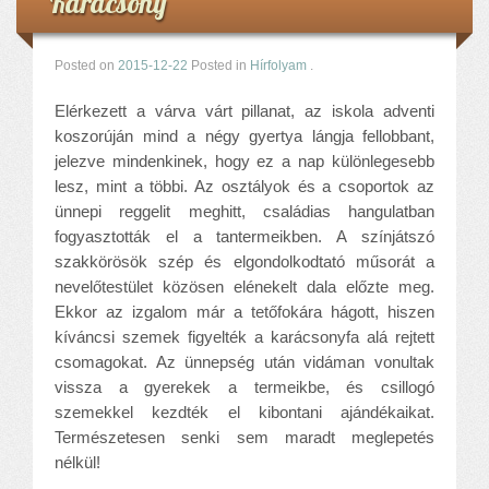
Karácsony
Komplex közlekedés Baleset megelőzés
Komplex közlekedés Egészségfejlesztés
Nyelvi vetélkedő
Posted on
2015-12-22
Posted in
Hírfolyam
.
Hagyománnyá tehető iskolai rendezvény
Elérkezett a várva várt pillanat, az iskola adventi
TÁMOP-3.1.6-11/2
koszorúján mind a négy gyertya lángja fellobbant,
TÁMOP-3.3.15.
jelezve mindenkinek, hogy ez a nap különlegesebb
TIOP-1.1.1-12/1
lesz, mint a többi. Az osztályok és a csoportok az
Kutyaterápia
ünnepi reggelit meghitt, családias hangulatban
RRF-1.2.4-25-2025-00053
fogyasztották el a tantermeikben. A színjátszó
Ökoiskola
szakkörösök szép és elgondolkodtató műsorát a
Elérhetőségek
nevelőtestület közösen elénekelt dala előzte meg.
Ekkor az izgalom már a tetőfokára hágott, hiszen
Fogadóóra
kíváncsi szemek figyelték a karácsonyfa alá rejtett
Tájékoztatás
csomagokat. Az ünnepség után vidáman vonultak
Állásajánlatok
vissza a gyerekek a termeikbe, és csillogó
szemekkel kezdték el kibontani ajándékaikat.
Természetesen senki sem maradt meglepetés
nélkül!