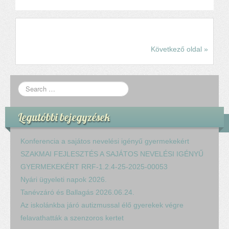
Következő oldal »
Legutóbbi bejegyzések
Konferencia a sajátos nevelési igényű gyermekekért
SZAKMAI FEJLESZTÉS A SAJÁTOS NEVELÉSI IGÉNYŰ
GYERMEKEKÉRT RRF-1.2.4-25-2025-00053
Nyári ügyeleti napok 2026.
Tanévzáró és Ballagás 2026.06.24.
Az iskolánkba járó autizmussal élő gyerekek végre
felavathatták a szenzoros kertet