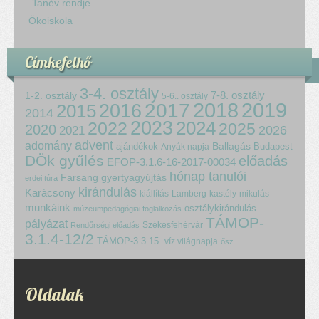
Tanév rendje
Ökoiskola
Címkefelhő
3-4. osztály
7-8. osztály
1-2. osztály
5-6.. osztály
2018
2017
2019
2015
2016
2014
2023
2024
2022
2025
2020
2021
2026
advent
adomány
ajándékok
Ballagás
Budapest
Anyák napja
DÖk gyűlés
előadás
EFOP-3.1.6-16-2017-00034
hónap tanulói
Farsang
gyertyagyújtás
erdei túra
kirándulás
Karácsony
kiállítás
Lamberg-kastély
mikulás
munkáink
osztálykirándulás
múzeumpedagógiai foglalkozás
TÁMOP-
pályázat
Székesfehérvár
Rendőrségi előadás
3.1.4-12/2
TÁMOP-3.3.15.
víz világnapja
ősz
Oldalak