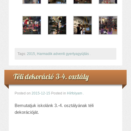
Tags:
2015
,
Harmadik adventi gyertyagyújtás
.
Téli dekoráció 3-4. osztály
Posted on
2015-12-15
Posted in
Hírfolyam
.
Bemutatjuk iskolánk 3.-4. osztályának téli
dekorációját.