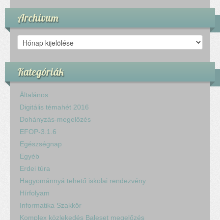
Archívum
Archívum
Kategóriák
Általános
Digitális témahét 2016
Dohányzás-megelőzés
EFOP-3.1.6
Egészségnap
Egyéb
Erdei túra
Hagyománnyá tehető iskolai rendezvény
Hírfolyam
Informatika Szakkör
Komplex közlekedés Baleset megelőzés