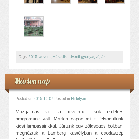
Tags:
2015
,
advent
,
Második adventi gyertyagyújtás
.
Márton nap
Posted on
2015-12-07
Posted in
Hírfolyam
.
Mozgalmas volt a november, sok érdekes
programunk volt. Márton napon mi is felvonultunk
kicsi lámpásainkkal. Jártunk egy zöldséges boltban,
megnéztük a Lamberg kastélyban a csodaszép