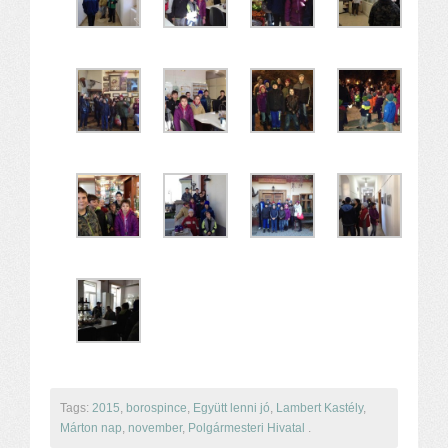
Tags:
2015
,
borospince
,
Együtt lenni jó
,
Lambert Kastély
,
Márton nap
,
november
,
Polgármesteri Hivatal
.