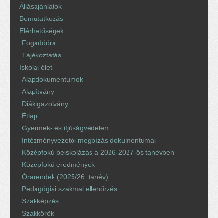
Állásajánlatok
Bemutatkozás
Elérhetőségek
Fogadóóra
Tájékoztatás
Iskolai élet
Alapdokumentumok
Alapítvány
Diákigazolvány
Étlap
Gyermek- és ifjúságvédelem
Intézményvezetői megbízás dokumentumai
Középfokú beiskolázás a 2026-2027-ös tanévben
Középfokú eredmények
Órarendek (2025/26. tanév)
Pedagógiai szakmai ellenőrzés
Szakképzés
Szakkörök