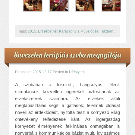
Tags:
2015
,
Erzsébet tér
,
Karácsony a Művelődési Házban
.
Snoezelen terápiás szoba megnyitója
Posted on
2015-12-17
Posted in
Hírfolyam
.
A szobában a fokozott, hangsúlyos, élénk
stimulánsok közvetlen ingereket biztosítanak az
érzékszervek számára. Az érzékek általi
megtapasztalás segíti a gátlások, félelmek oldását
növeli az érdeklődést, nyitottá tesz a környező világ
öntevékeny felfedezése iránt. Az ingergazdag
környezet élményének felkínálása önmagában is
nonverbális kommunikációs bázist nyújt, így számos