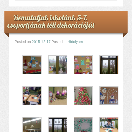
Bemutatjuk iskolánk 5-7.
csoportjának téli dekorációját
Posted on
2015-12-17
Posted in
Hírfolyam
.