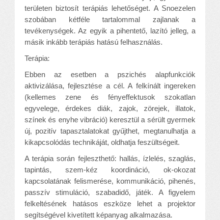
területen biztosít terápiás lehetőséget. A Snoezelen
szobában kétféle tartalommal zajlanak a
tevékenységek. Az egyik a pihentető, lazító jelleg, a
másik inkább terápiás hatású felhasználás.
Terápia:
Ebben az esetben a pszichés alapfunkciók
aktivizálása, fejlesztése a cél. A felkínált ingereken
(kellemes zene és fényeffektusok szokatlan
egyvelege, érdekes diák, zajok, zörejek, illatok,
színek és enyhe vibráció) keresztül a sérült gyermek
új, pozitív tapasztalatokat gyűjthet, megtanulhatja a
kikapcsolódás technikáját, oldhatja feszültségeit.
A terápia során fejleszthető: hallás, ízlelés, szaglás,
tapintás, szem-kéz koordináció, ok-okozat
kapcsolatának felismerése, kommunikáció, pihenés,
passzív stimuláció, szabadidő, játék. A figyelem
felkeltésének hatásos eszköze lehet a projektor
segítségével kivetített képanyag alkalmazása.