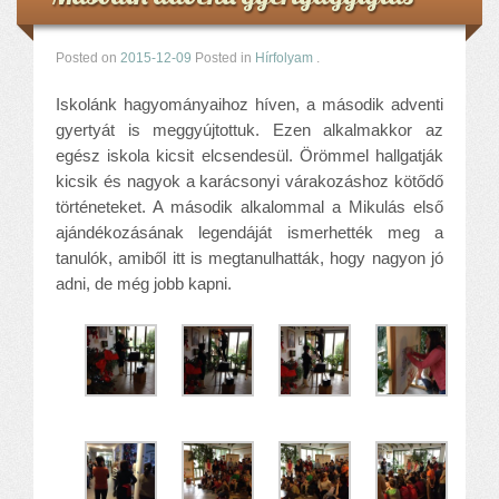
Posted on
2015-12-09
Posted in
Hírfolyam
.
Iskolánk hagyományaihoz híven, a második adventi
gyertyát is meggyújtottuk. Ezen alkalmakkor az
egész iskola kicsit elcsendesül. Örömmel hallgatják
kicsik és nagyok a karácsonyi várakozáshoz kötődő
történeteket. A második alkalommal a Mikulás első
ajándékozásának legendáját ismerhették meg a
tanulók, amiből itt is megtanulhatták, hogy nagyon jó
adni, de még jobb kapni.