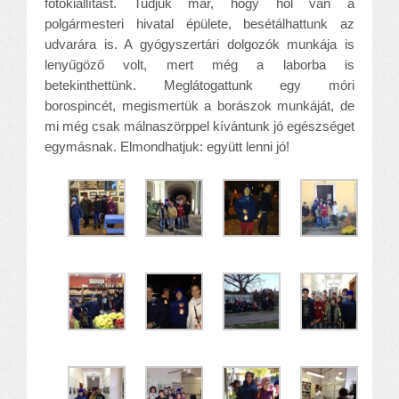
fotókiállítást. Tudjuk már, hogy hol van a
polgármesteri hivatal épülete, besétálhattunk az
udvarára is. A gyógyszertári dolgozók munkája is
lenyűgöző volt, mert még a laborba is
betekinthettünk. Meglátogattunk egy móri
borospincét, megismertük a borászok munkáját, de
mi még csak málnaszörppel kívántunk jó egészséget
egymásnak. Elmondhatjuk: együtt lenni jó!