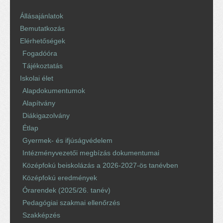
Állásajánlatok
Bemutatkozás
Elérhetőségek
Fogadóóra
Tájékoztatás
Iskolai élet
Alapdokumentumok
Alapítvány
Diákigazolvány
Étlap
Gyermek- és ifjúságvédelem
Intézményvezetői megbízás dokumentumai
Középfokú beiskolázás a 2026-2027-ös tanévben
Középfokú eredmények
Órarendek (2025/26. tanév)
Pedagógiai szakmai ellenőrzés
Szakképzés