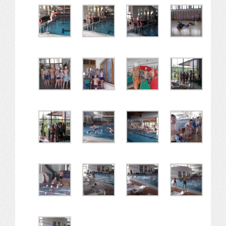
Komplex közlekedés Baleset megelőzés
Komplex közlekedés Egészségfejlesztés
Nyelvi vetélkedő
Hagyománnyá tehető iskolai rendezvény
TÁMOP-3.1.6-11/2
TÁMOP-3.3.15.
TIOP-1.1.1-12/1
Kutyaterápia
RRF-1.2.4-25-2025-00053
Ökoiskola
Elérhetőségek
Fogadóóra
Tájékoztatás
Állásajánlatok