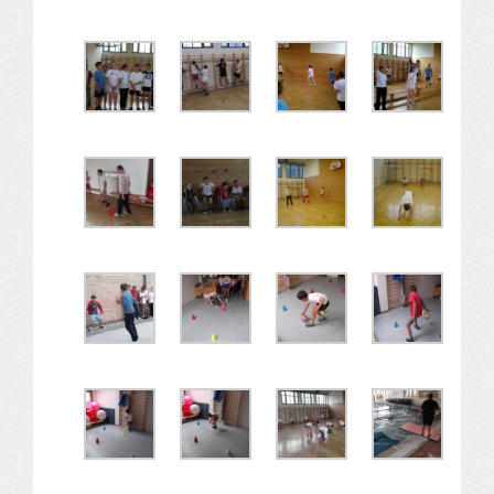
Alapítvány
Pedagógiai szakmai ellenőrzés
Gyermek- és ifjúságvédelem
Étlap
Projektjeink
Digitális témahét 2016
EFOP-3.1.6
Közlekedés biztonsági pályázat
TÁMOP 2.2.7.A-13/1
TÁMOP-3.1.4-12/2
Projektbeszámolók
Egészségnap
Informatika Szakkör
Konfliktuskezelés
Mindennapos testnevelés
Dohányzás-megelőzés
Erdei túra