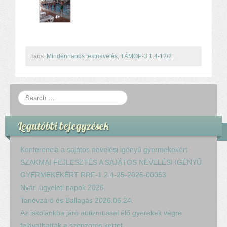
Tags:
Mindennapos testnevelés
,
TÁMOP-3.1.4-12/2
.
Legutóbbi bejegyzések
Konferencia a sajátos nevelési igényű gyermekekért
SZAKMAI FEJLESZTÉS A SAJÁTOS NEVELÉSI IGÉNYŰ
GYERMEKEKÉRT RRF-1.2.4-25-2025-00053
Nyári ügyeleti napok 2026.
Tanévzáró és Ballagás 2026.06.24.
Az iskolánkba járó autizmussal élő gyerekek végre
felavathatták a szenzoros kertet