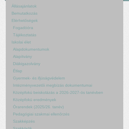
Állásajánlatok
Bemutatkozás
Elérhetőségek
Fogadóóra
Tájékoztatás
Iskolai élet
Alapdokumentumok
Alapítvány
Diákigazolvány
Étlap
Gyermek- és ifjúságvédelem
Intézményvezetői megbízás dokumentumai
Középfokú beiskolázás a 2026-2027-ös tanévben
Középfokú eredmények
Órarendek (2025/26. tanév)
Pedagógiai szakmai ellenőrzés
Szakképzés
Szakkörök