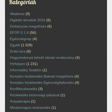
Kategóriák
Általános
(9)
Digitális témahét 2016
(6)
Dohányzás-megelőzés
(6)
EFOP-3.1.6
(56)
Egészségnap
(4)
Egyéb
(1 028)
Erdei túra
(6)
Hagyománnyá tehető iskolai rendezvény
(4)
Hírfolyam
(1 231)
Informatika Szakkör
(1)
Komplex közlekedés Baleset megelőzés
(4)
Komplex közlekedés Egészségfejlesztés
(4)
Konfliktuskezelés
(3)
Közlekedés biztonsági pályázat
(1)
Kutyaterápia
(1)
Mindennapos testnevelés
(1)