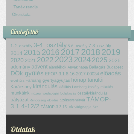
Tanév rendje
Ökoiskola
Címkefelhő
3-4. osztály
7-8. osztály
1-2. osztály
5-6.. osztály
2018
2017
2019
2015
2016
2014
2023
2024
2022
2025
2020
2021
2026
advent
adomány
ajándékok
Ballagás
Budapest
Anyák napja
DÖk gyűlés
előadás
EFOP-3.1.6-16-2017-00034
hónap tanulói
Farsang
gyertyagyújtás
erdei túra
kirándulás
Karácsony
kiállítás
Lamberg-kastély
mikulás
munkáink
osztálykirándulás
múzeumpedagógiai foglalkozás
TÁMOP-
pályázat
Székesfehérvár
Rendőrségi előadás
3.1.4-12/2
TÁMOP-3.3.15.
víz világnapja
ősz
Oldalak