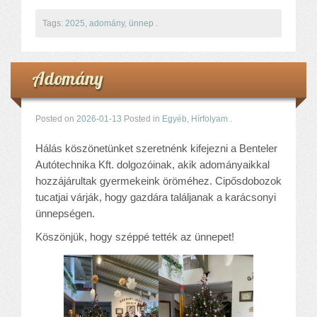
Tags:
2025
,
adomány
,
ünnep
.
Adomány
Posted on
2026-01-13
Posted in
Egyéb
,
Hírfolyam
.
Hálás köszönetünket szeretnénk kifejezni a Benteler
Autótechnika Kft. dolgozóinak, akik adományaikkal
hozzájárultak gyermekeink öröméhez. Cipősdobozok
tucatjai várják, hogy gazdára találjanak a karácsonyi
ünnepségen.
Köszönjük, hogy széppé tették az ünnepet!