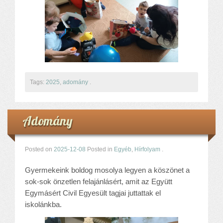
Tags:
2025
,
adomány
.
Adomány
Posted on
2025-12-08
Posted in
Egyéb
,
Hírfolyam
.
Gyermekeink boldog mosolya legyen a köszönet a
sok-sok önzetlen felajánlásért, amit az Együtt
Egymásért Civil Egyesült tagjai juttattak el
iskolánkba.