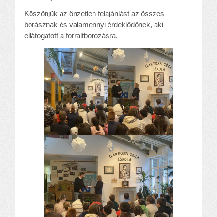
Alapítvány
Köszönjük az önzetlen felajánlást az összes
Pedagógiai szakmai ellenőrzés
borásznak és valamennyi érdeklődőnek, aki
Gyermek- és ifjúságvédelem
ellátogatott a forraltborozásra.
Étlap
Projektjeink
Digitális témahét 2016
EFOP-3.1.6
Közlekedés biztonsági pályázat
TÁMOP 2.2.7.A-13/1
TÁMOP-3.1.4-12/2
Projektbeszámolók
Egészségnap
Informatika Szakkör
Konfliktuskezelés
Mindennapos testnevelés
Dohányzás-megelőzés
Erdei túra