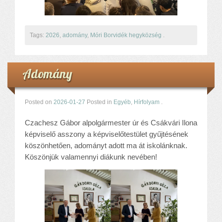
Komplex közlekedés Baleset megelőzés
Komplex közlekedés Egészségfejlesztés
Nyelvi vetélkedő
Tags:
2026
,
adomány
,
Móri Borvidék hegyközség
.
Hagyománnyá tehető iskolai rendezvény
TÁMOP-3.1.6-11/2
TÁMOP-3.3.15.
Adomány
TIOP-1.1.1-12/1
Kutyaterápia
Posted on
2026-01-27
Posted in
Egyéb
,
Hírfolyam
.
RRF-1.2.4-25-2025-00053
Ökoiskola
Czachesz Gábor alpolgármester úr és Csákvári Ilona
Elérhetőségek
képviselő asszony a képviselőtestület gyűjtésének
Fogadóóra
köszönhetően, adományt adott ma át iskolánknak.
Tájékoztatás
Köszönjük valamennyi diákunk nevében!
Állásajánlatok