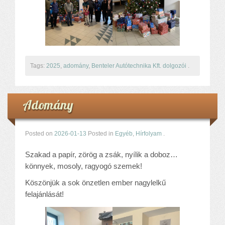
Tags:
2025
,
adomány
,
Benteler Autótechnika Kft. dolgozói
.
Adomány
Posted on
2026-01-13
Posted in
Egyéb
,
Hírfolyam
.
Szakad a papír, zörög a zsák, nyílik a doboz…
könnyek, mosoly, ragyogó szemek!
Köszönjük a sok önzetlen ember nagylelkű
felajánlását!