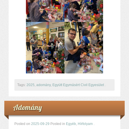
Tags:
2025
,
adomány
,
Együtt Egymásért Civil Egyesület
.
Adomány
Posted on
2025-09-29
Posted in
Egyéb
,
Hírfolyam
.