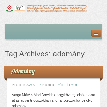
Kezdőlap
Bemutatkozás
Hírfolyam
Iskolai élet
Tag Archives:
adomány
Alapdokumentumok
Intézményvezetői megbízás dokumentumai
Órarendek (2025/26. tanév)
Adomány
Szakképzés
Szakkörök
Tanév rendje
Posted on
2026-01-27
Posted in
Egyéb
,
Hírfolyam
.
Diákigazolvány
Varga Máté a Móri Borvidék hegyközségi elnöke adta
Középfokú beiskolázás a 2026-2027-ös tanévben
át az adventi időszakban a forraltborozásból befolyt
Középfokú eredmények
adományt.