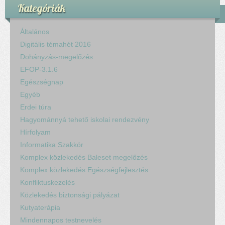
Kategóriák
Általános
Digitális témahét 2016
Dohányzás-megelőzés
EFOP-3.1.6
Egészségnap
Egyéb
Erdei túra
Hagyománnyá tehető iskolai rendezvény
Hírfolyam
Informatika Szakkör
Komplex közlekedés Baleset megelőzés
Komplex közlekedés Egészségfejlesztés
Konfliktuskezelés
Közlekedés biztonsági pályázat
Kutyaterápia
Mindennapos testnevelés