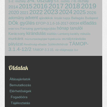
3-4. osztály
7-8. osztály
1-2. osztály
5-6.. osztály
2018
2017
2019
2015
2016
2014
2023
2024
2022
2025
2020
2021
2026
advent
adomány
ajándékok
Ballagás
Budapest
Anyák napja
DÖk gyűlés
előadás
EFOP-3.1.6-16-2017-00034
hónap tanulói
Farsang
gyertyagyújtás
erdei túra
kirándulás
Karácsony
kiállítás
Lamberg-kastély
mikulás
munkáink
osztálykirándulás
múzeumpedagógiai foglalkozás
TÁMOP-
pályázat
Székesfehérvár
Rendőrségi előadás
3.1.4-12/2
TÁMOP-3.3.15.
víz világnapja
ősz
Oldalak
Állásajánlatok
Bemutatkozás
Elérhetőségek
Fogadóóra
Tájékoztatás