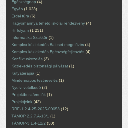
Egészségnap
(4)
Egyéb
(1 028)
Erdei túra
(6)
Hagyománnyá tehető iskolai rendezvény
(4)
Hírfolyam
(1 231)
Informatika Szakkör
(1)
Komplex közlekedés Baleset megelőzés
(4)
Komplex közlekedés Egészségfejlesztés
(4)
Konfliktuskezelés
(3)
Közlekedés biztonsági pályázat
(1)
Kutyaterápia
(1)
Mindennapos testnevelés
(1)
Nyelvi vetélkedő
(2)
Projektbeszámolók
(1)
Projektjeink
(42)
RRF-1.2.4-25-2025-00053
(12)
TÁMOP 2.2.7.A-13/1
(1)
TÁMOP-3.1.4-12/2
(50)