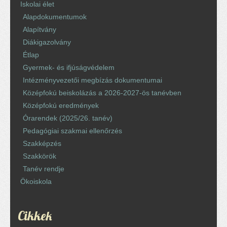
Iskolai élet
Alapdokumentumok
Alapítvány
Diákigazolvány
Étlap
Gyermek- és ifjúságvédelem
Intézményvezetői megbízás dokumentumai
Középfokú beiskolázás a 2026-2027-ös tanévben
Középfokú eredmények
Órarendek (2025/26. tanév)
Pedagógiai szakmai ellenőrzés
Szakképzés
Szakkörök
Tanév rendje
Ökoiskola
Cikkek