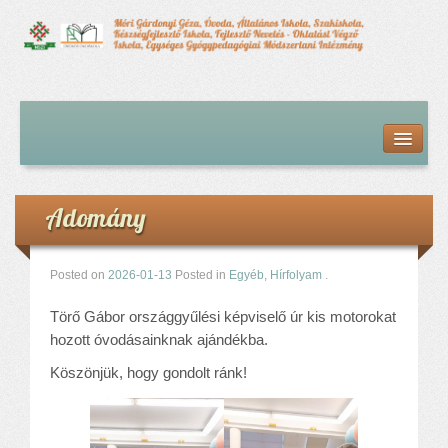
Kezdőlap
Bemutatkozás
Hírfolyam
Iskolai élet
Adomány
Alapdokumentumok
Intézményvezetői megbízás dokumentumai
Órarendek (2025/26. tanév)
Posted on
2026-01-13
Posted in
Egyéb
,
Hírfolyam
.
Szakképzés
Törő Gábor országgyűlési képviselő úr kis motorokat
Szakkörök
hozott óvodásainknak ajándékba.
Tanév rendje
Köszönjük, hogy gondolt ránk!
Diákigazolvány
Középfokú beiskolázás a 2026-2027-ös tanévben
Középfokú eredmények