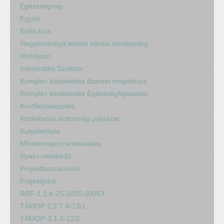
Egészségnap
Egyéb
Erdei túra
Hagyománnyá tehető iskolai rendezvény
Hírfolyam
Informatika Szakkör
Komplex közlekedés Baleset megelőzés
Komplex közlekedés Egészségfejlesztés
Konfliktuskezelés
Közlekedés biztonsági pályázat
Kutyaterápia
Mindennapos testnevelés
Nyelvi vetélkedő
Projektbeszámolók
Projektjeink
RRF-1.2.4-25-2025-00053
TÁMOP 2.2.7.A-13/1
TÁMOP-3.1.4-12/2