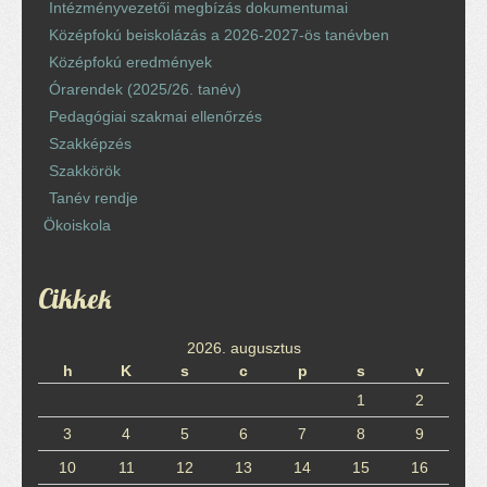
Intézményvezetői megbízás dokumentumai
Középfokú beiskolázás a 2026-2027-ös tanévben
Középfokú eredmények
Órarendek (2025/26. tanév)
Pedagógiai szakmai ellenőrzés
Szakképzés
Szakkörök
Tanév rendje
Ökoiskola
Cikkek
2026. augusztus
h
K
s
c
p
s
v
1
2
3
4
5
6
7
8
9
10
11
12
13
14
15
16