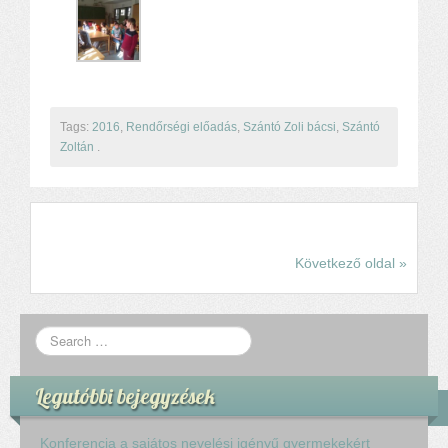
Tags:
2016
,
Rendőrségi előadás
,
Szántó Zoli bácsi
,
Szántó
Zoltán
.
Következő oldal »
Legutóbbi bejegyzések
Konferencia a sajátos nevelési igényű gyermekekért