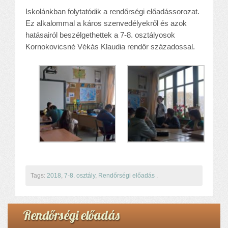
Iskolánkban folytatódik a rendőrségi előadássorozat.
Ez alkalommal a káros szenvedélyekről és azok
hatásairól beszélgethettek a 7-8. osztályosok
Kornokovicsné Vékás Klaudia rendőr századossal.
Tags:
2018
,
7-8. osztály
,
Rendőrségi előadás
.
Rendőrségi előadás