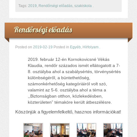
Tags:
2019
,
Rendőrségi előadás
,
szakiskola
.
Rendőrségi előadás
Posted on
2019-02-19
Posted in
Egyéb
,
Hírfolyam
.
február 12-én Kornokovicsné Vékás
Klaudia, rendőr százados ismét ellátogatott a 7-
8. osztályba ahol a szabálysértés, törvénysértés
különbségéről, a büntethetőség,
számonkérhetőség kategóriáiról volt szó,
valamint az 5-6. osztályba ahol a téma a
,,Biztonságban otthon, közlekedésben,
közterületen” témaköre került átbeszélésre.
Köszönjük a figyelemfelkeltő, hasznos információkat!