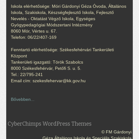
Iskola elérhetősége: Móri Gárdonyi Géza Óvoda, Általános
Iskola, Szakiskola, Készségfejlesztő Iskola, Fejlesztő
Nevelés - Oktatást Végző Iskola, Egységes
Gyógypedagógiai Módszertani Intézmény
8060 Mór, Vértes u. 67.
Telefon: 06/22/407-169
Fenntartó elérhetősége: Székesfehérvári Tankerületi
Központ
Tankerületi igazgató: Török Szabolcs
8000 Székesfehérvár, Petőfi S. u. 5.
Tel.: 22/795-241
Email cím: szekesfehervar@kk.gov.hu
Bővebben...
CyberChimps WordPress Themes
© FM Gárdonyi
Géza Általános Iskola és Speciális Szakiskola