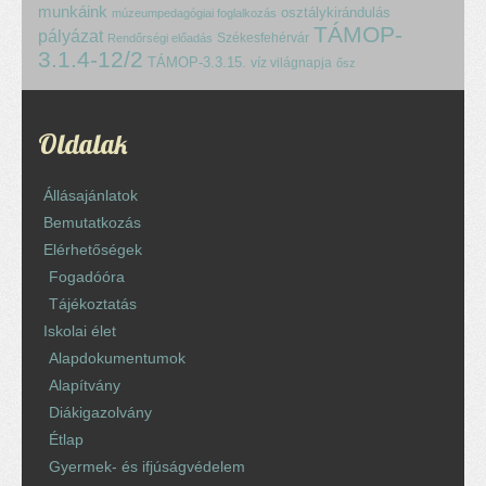
munkáink
osztálykirándulás
múzeumpedagógiai foglalkozás
TÁMOP-
pályázat
Székesfehérvár
Rendőrségi előadás
3.1.4-12/2
TÁMOP-3.3.15.
víz világnapja
ősz
Oldalak
Állásajánlatok
Bemutatkozás
Elérhetőségek
Fogadóóra
Tájékoztatás
Iskolai élet
Alapdokumentumok
Alapítvány
Diákigazolvány
Étlap
Gyermek- és ifjúságvédelem