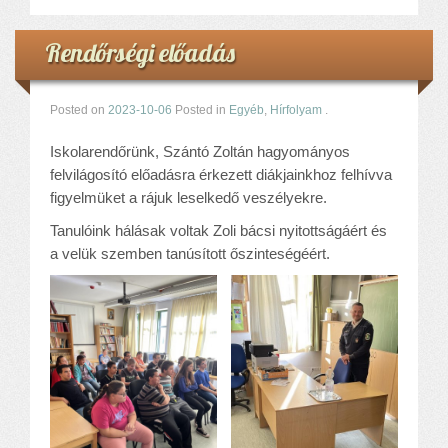
Rendőrségi előadás
Posted on
2023-10-06
Posted in
Egyéb
,
Hírfolyam
.
Iskolarendőrünk, Szántó Zoltán hagyományos
felvilágosító előadásra érkezett diákjainkhoz felhívva
figyelmüket a rájuk leselkedő veszélyekre.
Tanulóink hálásak voltak Zoli bácsi nyitottságáért és
a velük szemben tanúsított őszinteségéért.