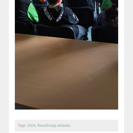
Tags:
2024
,
Rendőrségi előadás
.