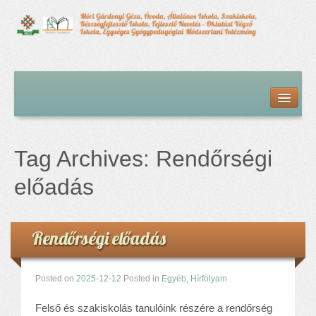
Kezdőlap
Bemutatkozás
Hírfolyam
Iskolai élet
Tag Archives:
Rendőrségi
Alapdokumentumok
Intézményvezetői megbízás dokumentumai
előadás
Órarendek (2025/26. tanév)
Szakképzés
Szakkörök
Rendőrségi előadás
Tanév rendje
Diákigazolvány
Posted on
2025-12-12
Posted in
Egyéb
,
Hírfolyam
.
Középfokú beiskolázás a 2026-2027-ös tanévben
Középfokú eredmények
Felső és szakiskolás tanulóink részére a rendőrség