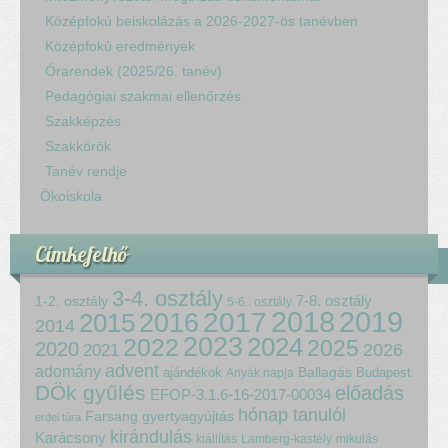
Középfokú beiskolázás a 2026-2027-ös tanévben
Középfokú eredmények
Órarendek (2025/26. tanév)
Pedagógiai szakmai ellenőrzés
Szakképzés
Szakkörök
Tanév rendje
Ökoiskola
Címkefelhő
3-4. osztály
7-8. osztály
1-2. osztály
5-6.. osztály
2018
2017
2019
2015
2016
2014
2023
2024
2022
2025
2020
2021
2026
advent
adomány
ajándékok
Ballagás
Budapest
Anyák napja
DÖk gyűlés
előadás
EFOP-3.1.6-16-2017-00034
hónap tanulói
Farsang
gyertyagyújtás
erdei túra
kirándulás
Karácsony
kiállítás
Lamberg-kastély
mikulás