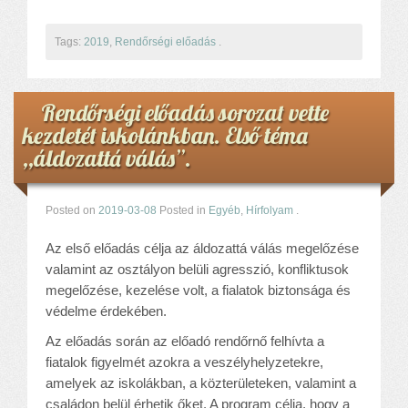
Tags:
2019
,
Rendőrségi előadás
.
Rendőrségi előadás sorozat vette
kezdetét iskolánkban. Első téma
,,áldozattá válás”.
Posted on
2019-03-08
Posted in
Egyéb
,
Hírfolyam
.
Az első előadás célja az áldozattá válás megelőzése
valamint az osztályon belüli agresszió, konfliktusok
megelőzése, kezelése volt, a fialatok biztonsága és
védelme érdekében.
Az előadás során az előadó rendőrnő felhívta a
fiatalok figyelmét azokra a veszélyhelyzetekre,
amelyek az iskolákban, a közterületeken, valamint a
családon belül érhetik őket. A program célja, hogy a