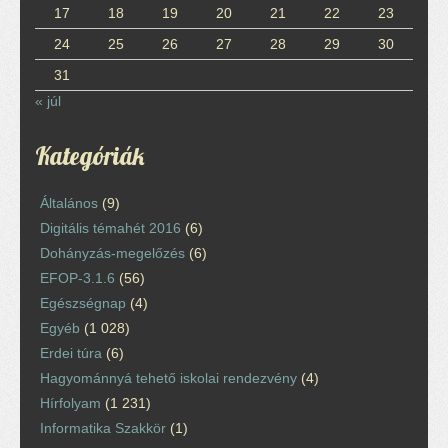
17
18
19
20
21
22
23
24
25
26
27
28
29
30
31
« júl
Kategóriák
Általános
(9)
Digitális témahét 2016
(6)
Dohányzás-megelőzés
(6)
EFOP-3.1.6
(56)
Egészségnap
(4)
Egyéb
(1 028)
Erdei túra
(6)
Hagyománnyá tehető iskolai rendezvény
(4)
Hírfolyam
(1 231)
Informatika Szakkör
(1)