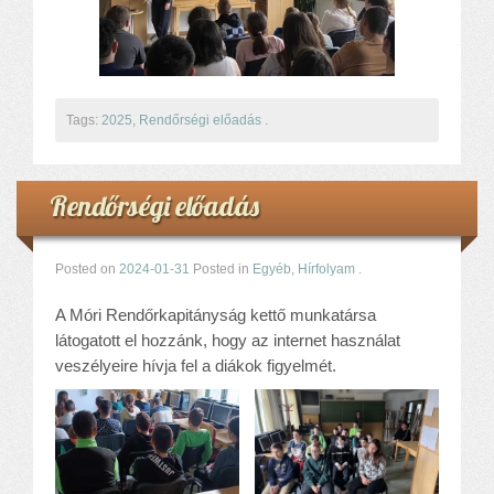
Komplex közlekedés Baleset megelőzés
Komplex közlekedés Egészségfejlesztés
Nyelvi vetélkedő
Hagyománnyá tehető iskolai rendezvény
TÁMOP-3.1.6-11/2
Tags:
2025
,
Rendőrségi előadás
.
TÁMOP-3.3.15.
TIOP-1.1.1-12/1
Rendőrségi előadás
Kutyaterápia
RRF-1.2.4-25-2025-00053
Ökoiskola
Posted on
2024-01-31
Posted in
Egyéb
,
Hírfolyam
.
Elérhetőségek
A Móri Rendőrkapitányság kettő munkatársa
Fogadóóra
látogatott el hozzánk, hogy az internet használat
Tájékoztatás
veszélyeire hívja fel a diákok figyelmét.
Állásajánlatok