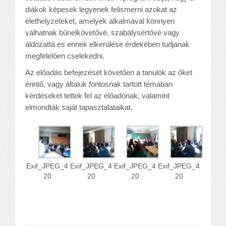
diákok képesek legyenek felismerni azokat az
élethelyzeteket, amelyek alkalmával könnyen
válhatnak bűnelkövetővé, szabálysértővé vagy
áldozattá és ennek elkerülése érdekében tudjanak
megfelelően cselekedni.
Az előadás befejezését követően a tanulók az őket
érintő, vagy általuk fontosnak tartott témában
kérdéseket tettek fel az előadónak, valamint
elmondták saját tapasztalataikat.
Exif_JPEG_4
Exif_JPEG_4
Exif_JPEG_4
Exif_JPEG_4
20
20
20
20