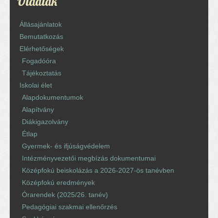
Oldalak
Állásajánlatok
Bemutatkozás
Elérhetőségek
Fogadóóra
Tájékoztatás
Iskolai élet
Alapdokumentumok
Alapítvány
Diákigazolvány
Étlap
Gyermek- és ifjúságvédelem
Intézményvezetői megbízás dokumentumai
Középfokú beiskolázás a 2026-2027-ös tanévben
Középfokú eredmények
Órarendek (2025/26. tanév)
Pedagógiai szakmai ellenőrzés