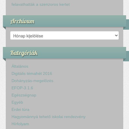
Komplex közlekedés Baleset megelőzés
felavathatták a szenzoros kertet
Komplex közlekedés Egészségfejlesztés
Nyelvi vetélkedő
Archívum
Hagyománnyá tehető iskolai rendezvény
TÁMOP-3.1.6-11/2
Archívum
TÁMOP-3.3.15.
TIOP-1.1.1-12/1
Kategóriák
Kutyaterápia
RRF-1.2.4-25-2025-00053
Általános
Ökoiskola
Digitális témahét 2016
Elérhetőségek
Dohányzás-megelőzés
Fogadóóra
EFOP-3.1.6
Tájékoztatás
Egészségnap
Állásajánlatok
Egyéb
Erdei túra
Hagyománnyá tehető iskolai rendezvény
Hírfolyam