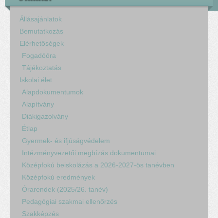
Állásajánlatok
Bemutatkozás
Elérhetőségek
Fogadóóra
Tájékoztatás
Iskolai élet
Alapdokumentumok
Alapítvány
Diákigazolvány
Étlap
Gyermek- és ifjúságvédelem
Intézményvezetői megbízás dokumentumai
Középfokú beiskolázás a 2026-2027-ös tanévben
Középfokú eredmények
Órarendek (2025/26. tanév)
Pedagógiai szakmai ellenőrzés
Szakképzés