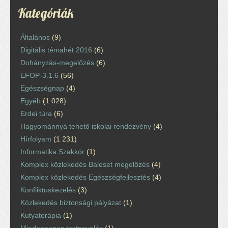
Kategóriák
Általános
(9)
Digitális témahét 2016
(6)
Dohányzás-megelőzés
(6)
EFOP-3.1.6
(56)
Egészségnap
(4)
Egyéb
(1 028)
Erdei túra
(6)
Hagyománnyá tehető iskolai rendezvény
(4)
Hírfolyam
(1 231)
Informatika Szakkör
(1)
Komplex közlekedés Baleset megelőzés
(4)
Komplex közlekedés Egészségfejlesztés
(4)
Konfliktuskezelés
(3)
Közlekedés biztonsági pályázat
(1)
Kutyaterápia
(1)
Mindennapos testnevelés
(1)