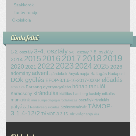
Szakkörök
Tanév rendje
Ökoiskola
Címkefelhő
3-4. osztály
7-8. osztály
1-2. osztály
5-6.. osztály
2018
2017
2019
2015
2016
2014
2023
2024
2022
2025
2020
2021
2026
advent
adomány
ajándékok
Ballagás
Budapest
Anyák napja
DÖk gyűlés
előadás
EFOP-3.1.6-16-2017-00034
hónap tanulói
Farsang
gyertyagyújtás
erdei túra
kirándulás
Karácsony
kiállítás
Lamberg-kastély
mikulás
munkáink
osztálykirándulás
múzeumpedagógiai foglalkozás
TÁMOP-
pályázat
Székesfehérvár
Rendőrségi előadás
3.1.4-12/2
TÁMOP-3.3.15.
víz világnapja
ősz