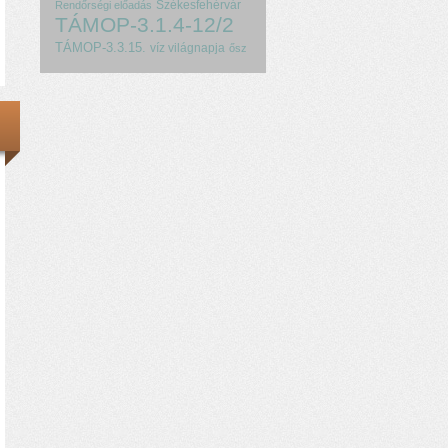
Székesfehérvár
Rendőrségi előadás
TÁMOP-3.1.4-12/2
TÁMOP-3.3.15.
víz világnapja
ősz