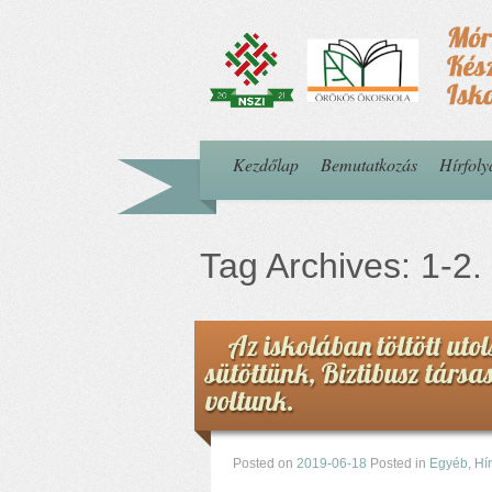
Kezdőlap
Bemutatkozás
Hírfol
Tag Archives:
1-2.
Az iskolában töltött utol
sütöttünk, Biztibusz társa
voltunk.
Posted on
2019-06-18
Posted in
Egyéb
,
Hí