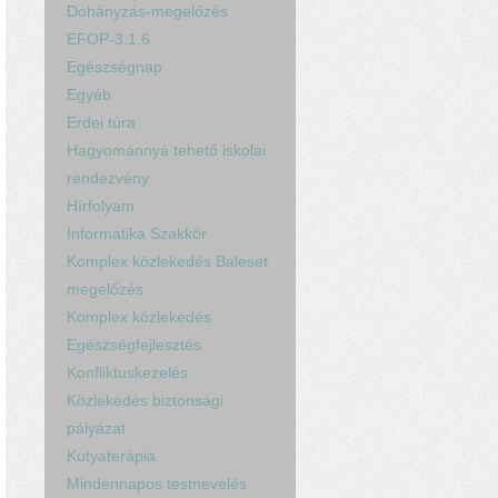
Dohányzás-megelőzés
EFOP-3.1.6
Egészségnap
Egyéb
Erdei túra
Hagyománnyá tehető iskolai
rendezvény
Hírfolyam
Informatika Szakkör
Komplex közlekedés Baleset
megelőzés
Komplex közlekedés
Egészségfejlesztés
Konfliktuskezelés
Közlekedés biztonsági
pályázat
Kutyaterápia
Mindennapos testnevelés