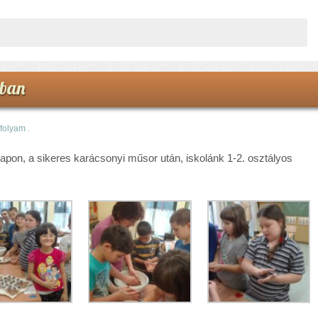
yban
rfolyam
.
apon, a sikeres karácsonyi műsor után, iskolánk 1-2. osztályos