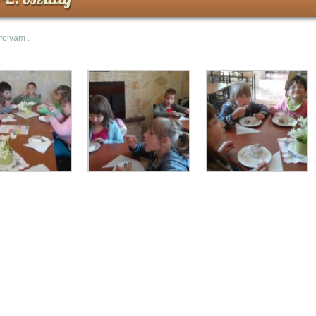
rfolyam
.