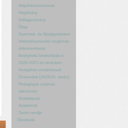
Alapdokumentumok
Alapítvány
Diákigazolvány
Étlap
Gyermek- és ifjúságvédelem
Intézményvezetői megbízás
dokumentumai
Középfokú beiskolázás a
2026-2027-ös tanévben
Középfokú eredmények
Órarendek (2025/26. tanév)
Pedagógiai szakmai
ellenőrzés
Szakképzés
Szakkörök
Tanév rendje
Ökoiskola