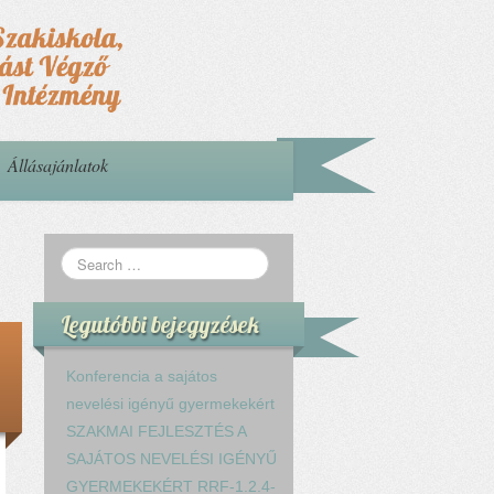
Állásajánlatok
Legutóbbi bejegyzések
Konferencia a sajátos
nevelési igényű gyermekekért
SZAKMAI FEJLESZTÉS A
SAJÁTOS NEVELÉSI IGÉNYŰ
GYERMEKEKÉRT RRF-1.2.4-