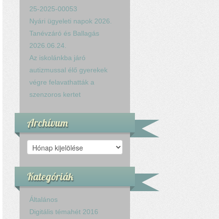
25-2025-00053
Nyári ügyeleti napok 2026.
Tanévzáró és Ballagás
2026.06.24.
Az iskolánkba járó
autizmussal élő gyerekek
végre felavathatták a
szenzoros kertet
Archívum
Archívum
Kategóriák
Általános
Digitális témahét 2016