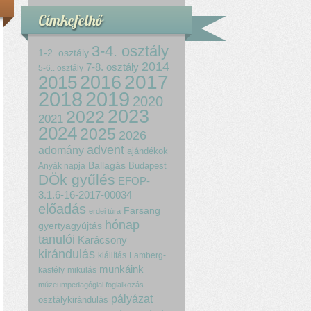
Címkefelhő
3-4. osztály
1-2. osztály
2014
7-8. osztály
5-6.. osztály
2017
2015
2016
2018
2019
2020
2023
2022
2021
2024
2025
2026
advent
adomány
ajándékok
Ballagás
Budapest
Anyák napja
DÖk gyűlés
EFOP-
3.1.6-16-2017-00034
előadás
Farsang
erdei túra
hónap
gyertyagyújtás
tanulói
Karácsony
kirándulás
kiállítás
Lamberg-
munkáink
kastély
mikulás
múzeumpedagógiai foglalkozás
pályázat
osztálykirándulás