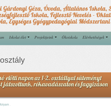
yam
Iskolai élet
Projektjeink
Ökoiskola
Elérhetőségek
 osztály
só előtti napon az 1-2. osztállyal süteményt
st játszottunk, rókavadászaton és fagyizáson
rfolyam
.