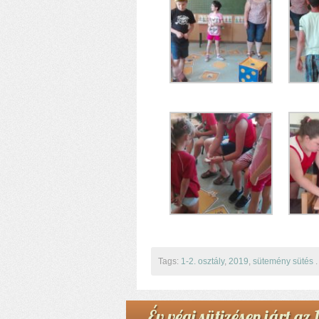
Tags:
1-2. osztály
,
2019
,
sütemény sütés
.
Év végi sütizésen járt az 