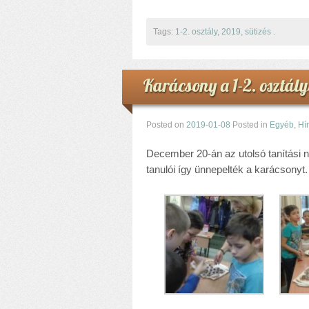
Tags:
1-2. osztály
,
2019
,
sütizés
.
Karácsony a 1-2. osztál
Posted on
2019-01-08
Posted in
Egyéb
,
Hí
December 20-án az utolsó tanítási n
tanulói így ünnepelték a karácsonyt.