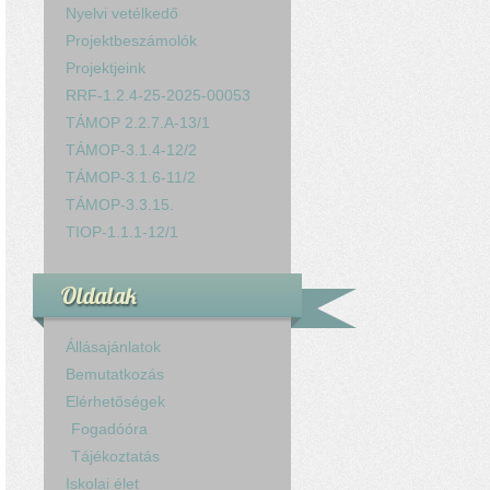
Nyelvi vetélkedő
Projektbeszámolók
Projektjeink
RRF-1.2.4-25-2025-00053
TÁMOP 2.2.7.A-13/1
TÁMOP-3.1.4-12/2
TÁMOP-3.1.6-11/2
TÁMOP-3.3.15.
TIOP-1.1.1-12/1
Oldalak
Állásajánlatok
Bemutatkozás
Elérhetőségek
Fogadóóra
Tájékoztatás
Iskolai élet