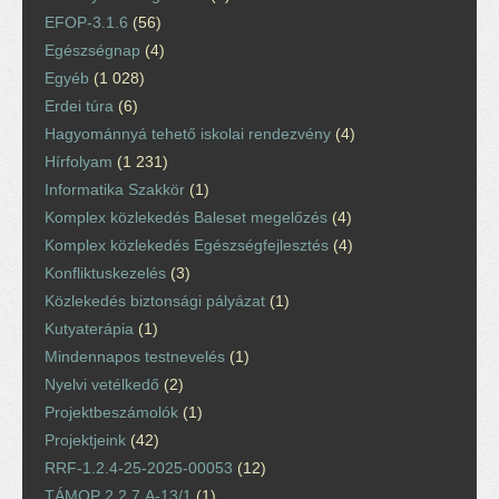
EFOP-3.1.6
(56)
Egészségnap
(4)
Egyéb
(1 028)
Erdei túra
(6)
Hagyománnyá tehető iskolai rendezvény
(4)
Hírfolyam
(1 231)
Informatika Szakkör
(1)
Komplex közlekedés Baleset megelőzés
(4)
Komplex közlekedés Egészségfejlesztés
(4)
Konfliktuskezelés
(3)
Közlekedés biztonsági pályázat
(1)
Kutyaterápia
(1)
Mindennapos testnevelés
(1)
Nyelvi vetélkedő
(2)
Projektbeszámolók
(1)
Projektjeink
(42)
RRF-1.2.4-25-2025-00053
(12)
TÁMOP 2.2.7.A-13/1
(1)