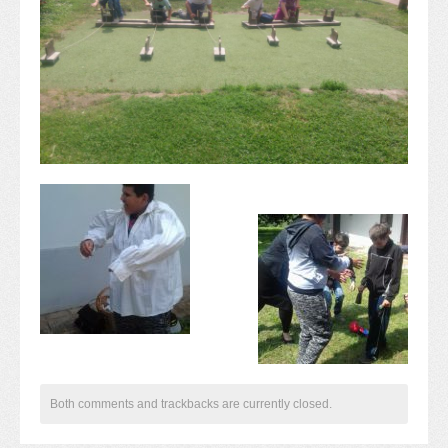
Alapítvány
Pedagógiai szakmai ellenőrzés
Gyermek- és ifjúságvédelem
Étlap
Projektjeink
Digitális témahét 2016
EFOP-3.1.6
Közlekedés biztonsági pályázat
TÁMOP 2.2.7.A-13/1
TÁMOP-3.1.4-12/2
Projektbeszámolók
Egészségnap
Informatika Szakkör
Konfliktuskezelés
Mindennapos testnevelés
Dohányzás-megelőzés
Both comments and trackbacks are currently closed.
Erdei túra