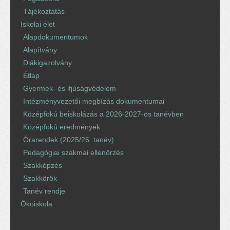
Tájékoztatás
Iskolai élet
Alapdokumentumok
Alapítvány
Diákigazolvány
Étlap
Gyermek- és ifjúságvédelem
Intézményvezetői megbízás dokumentumai
Középfokú beiskolázás a 2026-2027-ös tanévben
Középfokú eredmények
Órarendek (2025/26. tanév)
Pedagógiai szakmai ellenőrzés
Szakképzés
Szakkörök
Tanév rendje
Ökoiskola