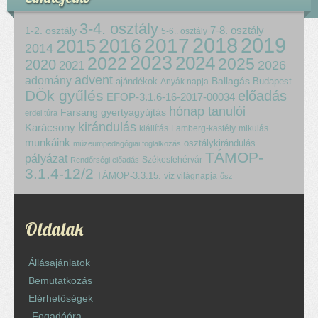
3-4. osztály
7-8. osztály
1-2. osztály
5-6.. osztály
2018
2017
2019
2015
2016
2014
2023
2024
2022
2025
2020
2021
2026
advent
adomány
ajándékok
Ballagás
Budapest
Anyák napja
DÖk gyűlés
előadás
EFOP-3.1.6-16-2017-00034
hónap tanulói
Farsang
gyertyagyújtás
erdei túra
kirándulás
Karácsony
kiállítás
Lamberg-kastély
mikulás
munkáink
osztálykirándulás
múzeumpedagógiai foglalkozás
TÁMOP-
pályázat
Székesfehérvár
Rendőrségi előadás
3.1.4-12/2
TÁMOP-3.3.15.
víz világnapja
ősz
Oldalak
Állásajánlatok
Bemutatkozás
Elérhetőségek
Fogadóóra