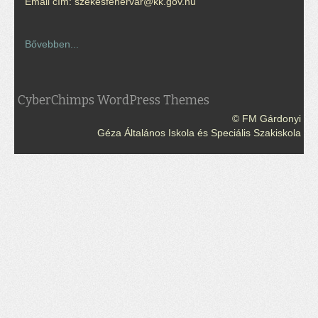
Email cím: szekesfehervar@kk.gov.hu
Bővebben...
CyberChimps WordPress Themes
© FM Gárdonyi
Géza Általános Iskola és Speciális Szakiskola