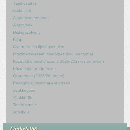
Tájékoztatás
Iskolai élet
Alapdokumentumok
Alapítvány
Diákigazolvány
Étlap
Gyermek- és ifjúságvédelem
Intézményvezetői megbízás dokumentumai
Középfokú beiskolázás a 2026-2027-ös tanévben
Középfokú eredmények
Órarendek (2025/26. tanév)
Pedagógiai szakmai ellenőrzés
Szakképzés
Szakkörök
Tanév rendje
Ökoiskola
Címkefelhő