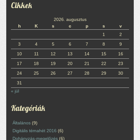
Cikkek
2026. augusztus
h
K
s
c
p
s
v
1
2
3
4
5
6
7
8
9
10
11
12
13
14
15
16
17
18
19
20
21
22
23
24
25
26
27
28
29
30
31
« júl
Kategóriák
Általános
(9)
Digitális témahét 2016
(6)
Dohányzás-megelőzés
(6)