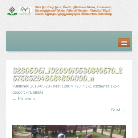
Kezdőlap
Bemutatkozás
Hírfolyam
Iskolai élet
32805061_10209016530849570_2
Alapdokumentumok
575852948684800000_n
Intézményvezetői megbízás dokumentumai
Órarendek (2025/26. tanév)
Published
2018-05-28
- size:
1280 × 720
in
1-2. osztály és 1-2-4.
Szakképzés
csoport kirándulás
← Previous
Szakkörök
Tanév rendje
Next →
Diákigazolvány
Középfokú beiskolázás a 2026-2027-ös tanévben
Középfokú eredmények