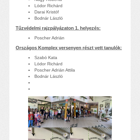
Komplex közlekedés Baleset megelőzés
Lódor Richárd
Komplex közlekedés Egészségfejlesztés
Darai Kristóf
Nyelvi vetélkedő
Bodnár László
Hagyománnyá tehető iskolai rendezvény
Tűzvédelmi rajzpályázaton 1. helyezés:
TÁMOP-3.1.6-11/2
Poscher Adrián
TÁMOP-3.3.15.
Országos Komplex versenyen részt vett tanulók:
TIOP-1.1.1-12/1
Kutyaterápia
Szabó Kata
Lódor Richárd
RRF-1.2.4-25-2025-00053
Poscher Adrián Attila
Ökoiskola
Bodnár László
Elérhetőségek
Fogadóóra
Tájékoztatás
Állásajánlatok