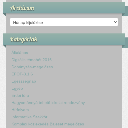
Archívum
Archívum
Kategóriák
Általános
Digitális témahét 2016
Dohányzás-megelőzés
EFOP-3.1.6
Egészségnap
Egyéb
Erdei túra
Hagyománnyá tehető iskolai rendezvény
Hírfolyam
Informatika Szakkör
Komplex közlekedés Baleset megelőzés