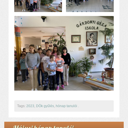
Tags:
2023
,
DÖk gyűlés
,
hónap tanulói
.