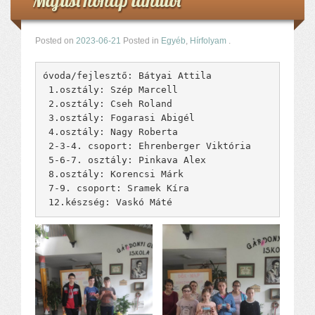
Májusi hónap tanulói
Posted on
2023-06-21
Posted in
Egyéb
,
Hírfolyam
.
óvoda/fejlesztő: Bátyai Attila

 1.osztály: Szép Marcell

 2.osztály: Cseh Roland

 3.osztály: Fogarasi Abigél

 4.osztály: Nagy Roberta

 2-3-4. csoport: Ehrenberger Viktória

 5-6-7. osztály: Pinkava Alex

 8.osztály: Korencsi Márk

 7-9. csoport: Sramek Kíra

 12.készség: Vaskó Máté 