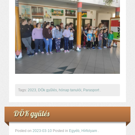
Tags:
2023
,
DÖk gyűlés
,
hónap tanulói
,
Parasport
.
DÖK gyűlés
Posted on
2023-03-10
Posted in
Egyéb
,
Hírfolyam
.