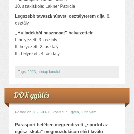
10. szakiskola: Lakner Patrícia
Legszebb tavaszi/húsvéti osztályterem díja
: 8.
osztály
„Hulladékból hasznosat” helyezettek:
I. helyezett: 3. osztály
II. helyezett: 2. osztály
III. helyezett: 4. osztály
Tags:
2023
,
hónap tanulói
.
DÖK gyűlés
Posted on
2023-03-13
Posted in
Egyéb
,
Hírfolyam
.
Parasport hetében megrendezett „sportol az
egész iskola” megmozduláson elért kiváló