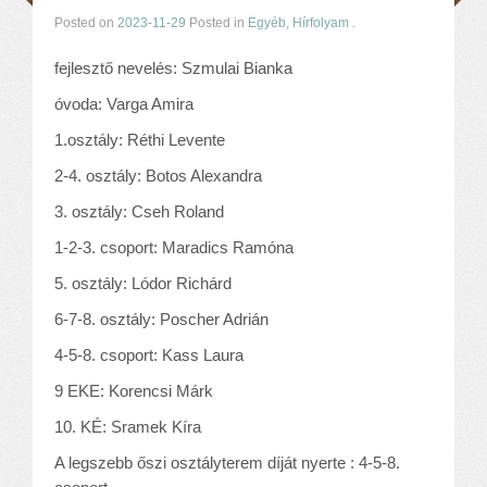
Posted on
2023-11-29
Posted in
Egyéb
,
Hírfolyam
.
fejlesztő nevelés: Szmulai Bianka
óvoda: Varga Amira
1.osztály: Réthi Levente
2-4. osztály: Botos Alexandra
3. osztály: Cseh Roland
1-2-3. csoport: Maradics Ramóna
5. osztály: Lódor Richárd
6-7-8. osztály: Poscher Adrián
4-5-8. csoport: Kass Laura
9 EKE: Korencsi Márk
10. KÉ: Sramek Kíra
A legszebb őszi osztályterem díját nyerte : 4-5-8.