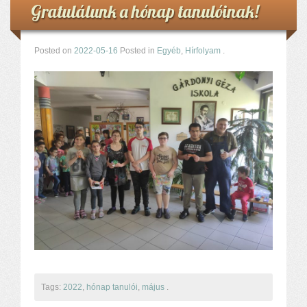
Gratulálunk a hónap tanulóinak!
Posted on
2022-05-16
Posted in
Egyéb
,
Hírfolyam
.
Tags:
2022
,
hónap tanulói
,
május
.