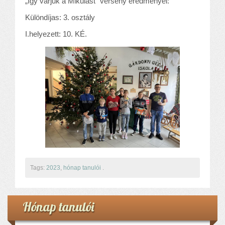
„Így várjuk a Mikulást” verseny eredményei:
Különdíjas: 3. osztály
I.helyezett: 10. KÉ.
Tags:
2023
,
hónap tanulói
.
Hónap tanulói