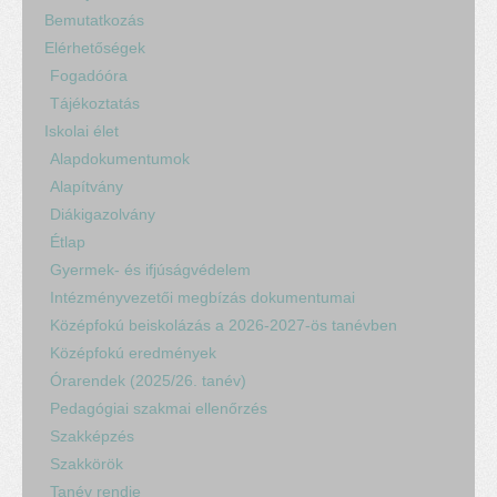
Bemutatkozás
Elérhetőségek
Fogadóóra
Tájékoztatás
Iskolai élet
Alapdokumentumok
Alapítvány
Diákigazolvány
Étlap
Gyermek- és ifjúságvédelem
Intézményvezetői megbízás dokumentumai
Középfokú beiskolázás a 2026-2027-ös tanévben
Középfokú eredmények
Órarendek (2025/26. tanév)
Pedagógiai szakmai ellenőrzés
Szakképzés
Szakkörök
Tanév rendje