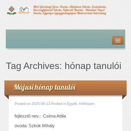
Kezdőlap
Bemutatkozás
Hírfolyam
Iskolai élet
Tag Archives:
hónap tanulói
Alapdokumentumok
Intézményvezetői megbízás dokumentumai
Órarendek (2025/26. tanév)
Májusi hónap tanulói
Szakképzés
Szakkörök
Tanév rendje
Posted on
2025-06-13
Posted in
Egyéb
,
Hírfolyam
.
Diákigazolvány
fejlesztő nev.: Csima Attila
Középfokú beiskolázás a 2026-2027-ös tanévben
óvoda: Szkok Mihály
Középfokú eredmények