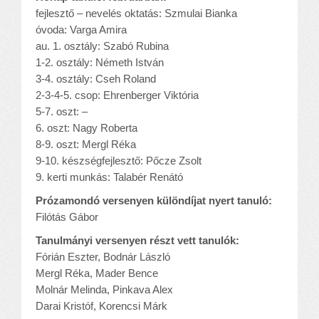
fejlesztő – nevelés oktatás: Szmulai Bianka
óvoda: Varga Amira
au. 1. osztály: Szabó Rubina
1-2. osztály: Németh István
3-4. osztály: Cseh Roland
2-3-4-5. csop: Ehrenberger Viktória
5-7. oszt: –
6. oszt: Nagy Roberta
8-9. oszt: Mergl Réka
9-10. készségfejlesztő: Pőcze Zsolt
9. kerti munkás: Talabér Renátó
Prózamondó versenyen különdíjat nyert tanuló:
Filótás Gábor
Tanulmányi versenyen részt vett tanulók:
Fórián Eszter, Bodnár László
Mergl Réka, Mader Bence
Molnár Melinda, Pinkava Alex
Darai Kristóf, Korencsi Márk