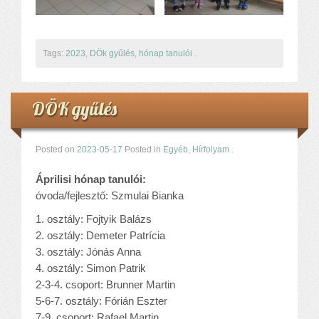
Tags:
2023
,
DÖk gyűlés
,
hónap tanulói
.
DÖK gyűlés
Posted on
2023-05-17
Posted in
Egyéb
,
Hírfolyam
.
Áprilisi hónap tanulói:
óvoda/fejlesztő: Szmulai Bianka
1. osztály: Fojtyik Balázs
2. osztály: Demeter Patrícia
3. osztály: Jónás Anna
4. osztály: Simon Patrik
2-3-4. csoport: Brunner Martin
5-6-7. osztály: Fórián Eszter
7-9. csoport: Rafael Martin