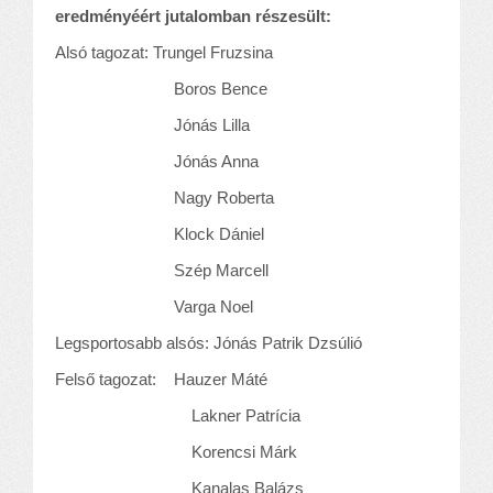
eredményéért jutalomban részesült:
Alsó tagozat: Trungel Fruzsina
Boros Bence
Jónás Lilla
Jónás Anna
Nagy Roberta
Klock Dániel
Szép Marcell
Varga Noel
Legsportosabb alsós: Jónás Patrik Dzsúlió
Felső tagozat: Hauzer Máté
Lakner Patrícia
Korencsi Márk
Kanalas Balázs