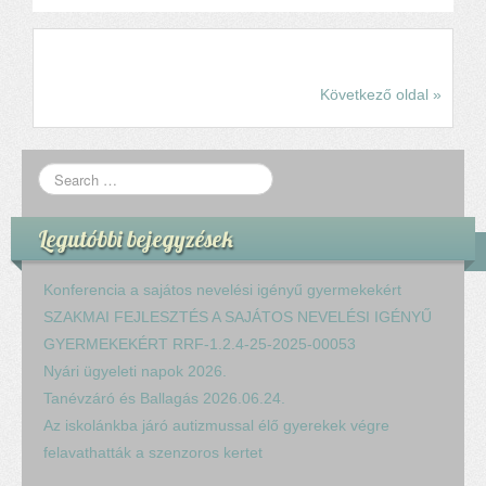
Következő oldal »
Legutóbbi bejegyzések
Konferencia a sajátos nevelési igényű gyermekekért
SZAKMAI FEJLESZTÉS A SAJÁTOS NEVELÉSI IGÉNYŰ
GYERMEKEKÉRT RRF-1.2.4-25-2025-00053
Nyári ügyeleti napok 2026.
Tanévzáró és Ballagás 2026.06.24.
Az iskolánkba járó autizmussal élő gyerekek végre
felavathatták a szenzoros kertet