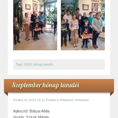
Tags:
2023
,
hónap tanulói
.
Szeptember hónap tanulói
Posted on
2023-10-11
Posted in
Általános
,
Hírfolyam
.
fejlesztő: Bátyai Attila
óvoda: Szkok Mihály