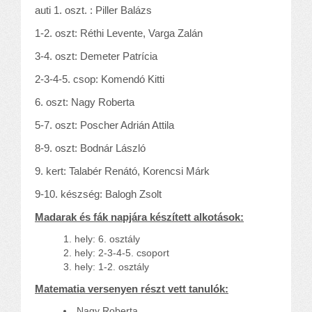
Alapítvány
auti 1. oszt. : Piller Balázs
Pedagógiai szakmai ellenőrzés
1-2. oszt: Réthi Levente, Varga Zalán
Gyermek- és ifjúságvédelem
3-4. oszt: Demeter Patrícia
Étlap
Projektjeink
2-3-4-5. csop: Komendó Kitti
Digitális témahét 2016
6. oszt: Nagy Roberta
EFOP-3.1.6
5-7. oszt: Poscher Adrián Attila
Közlekedés biztonsági pályázat
8-9. oszt: Bodnár László
TÁMOP 2.2.7.A-13/1
TÁMOP-3.1.4-12/2
9. kert: Talabér Renátó, Korencsi Márk
Projektbeszámolók
9-10. készség: Balogh Zsolt
Egészségnap
Madarak és fák napjára készített alkotások:
Informatika Szakkör
hely: 6. osztály
Konfliktuskezelés
hely: 2-3-4-5. csoport
Mindennapos testnevelés
hely: 1-2. osztály
Dohányzás-megelőzés
Matematia versenyen részt vett tanulók:
Erdei túra
Nagy Roberta