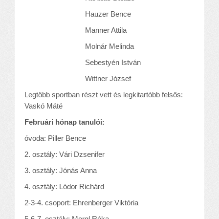
Hauzer Bence
Manner Attila
Molnár Melinda
Sebestyén István
Wittner József
Legtöbb sportban részt vett és legkitartóbb felsős:
Vaskó Máté
Februári hónap tanulói:
óvoda: Piller Bence
2. osztály: Vári Dzsenifer
3. osztály: Jónás Anna
4. osztály: Lódor Richárd
2-3-4. csoport: Ehrenberger Viktória
5-6-7. osztály: Mergl Réka