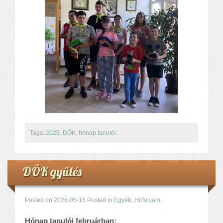
Tags:
2025
,
DÖK
,
hónap tanulói
.
DÖK gyűlés
Posted on
2025-05-15
Posted in
Egyéb
,
Hírfolyam
.
Hónap tanulói februárban: