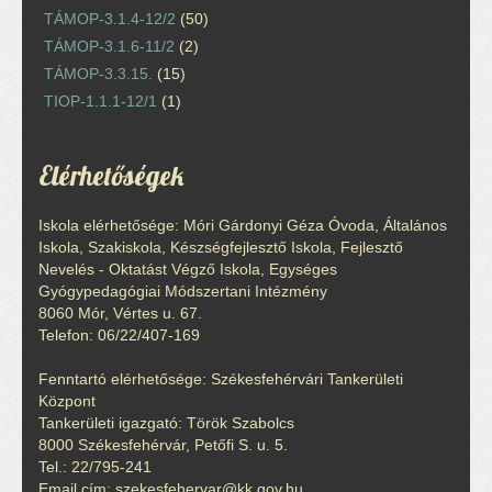
TÁMOP-3.1.4-12/2
(50)
TÁMOP-3.1.6-11/2
(2)
TÁMOP-3.3.15.
(15)
TIOP-1.1.1-12/1
(1)
Elérhetőségek
Iskola elérhetősége: Móri Gárdonyi Géza Óvoda, Általános
Iskola, Szakiskola, Készségfejlesztő Iskola, Fejlesztő
Nevelés - Oktatást Végző Iskola, Egységes
Gyógypedagógiai Módszertani Intézmény
8060 Mór, Vértes u. 67.
Telefon: 06/22/407-169
Fenntartó elérhetősége: Székesfehérvári Tankerületi
Központ
Tankerületi igazgató: Török Szabolcs
8000 Székesfehérvár, Petőfi S. u. 5.
Tel.: 22/795-241
Email cím: szekesfehervar@kk.gov.hu