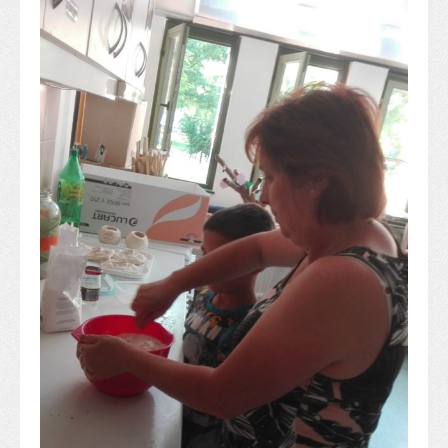
Alapítvány
Pedagógiai szakmai ellenőrzés
Gyermek- és ifjúságvédelem
Étlap
Projektjeink
Digitális témahét 2016
EFOP-3.1.6
Közlekedés biztonsági pályázat
TÁMOP 2.2.7.A-13/1
TÁMOP-3.1.4-12/2
Projektbeszámolók
Egészségnap
Informatika Szakkör
Konfliktuskezelés
Mindennapos testnevelés
Dohányzás-megelőzés
Erdei túra