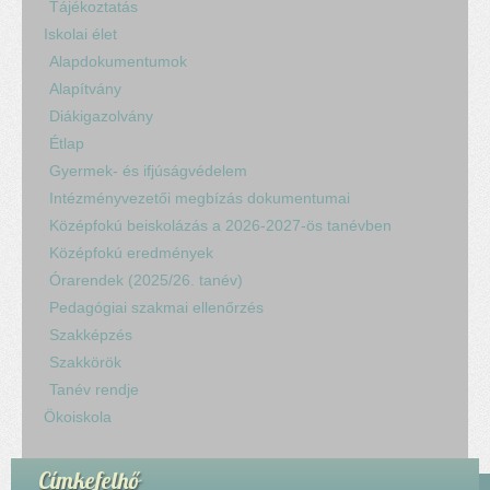
Tájékoztatás
Iskolai élet
Alapdokumentumok
Alapítvány
Diákigazolvány
Étlap
Gyermek- és ifjúságvédelem
Intézményvezetői megbízás dokumentumai
Középfokú beiskolázás a 2026-2027-ös tanévben
Középfokú eredmények
Órarendek (2025/26. tanév)
Pedagógiai szakmai ellenőrzés
Szakképzés
Szakkörök
Tanév rendje
Ökoiskola
Címkefelhő