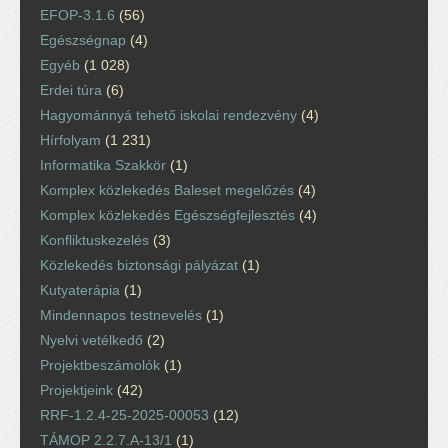
EFOP-3.1.6
(56)
Egészségnap
(4)
Egyéb
(1 028)
Erdei túra
(6)
Hagyománnyá tehető iskolai rendezvény
(4)
Hírfolyam
(1 231)
Informatika Szakkör
(1)
Komplex közlekedés Baleset megelőzés
(4)
Komplex közlekedés Egészségfejlesztés
(4)
Konfliktuskezelés
(3)
Közlekedés biztonsági pályázat
(1)
Kutyaterápia
(1)
Mindennapos testnevelés
(1)
Nyelvi vetélkedő
(2)
Projektbeszámolók
(1)
Projektjeink
(42)
RRF-1.2.4-25-2025-00053
(12)
TÁMOP 2.2.7.A-13/1
(1)