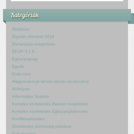
Kategóriák
Általános
Digitális témahét 2016
Dohányzás-megelőzés
EFOP-3.1.6
Egészségnap
Egyéb
Erdei túra
Hagyománnyá tehető iskolai rendezvény
Hírfolyam
Informatika Szakkör
Komplex közlekedés Baleset megelőzés
Komplex közlekedés Egészségfejlesztés
Konfliktuskezelés
Közlekedés biztonsági pályázat
Kutyaterápia