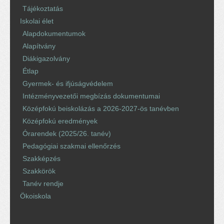
Tájékoztatás
Iskolai élet
Alapdokumentumok
Alapítvány
Diákigazolvány
Étlap
Gyermek- és ifjúságvédelem
Intézményvezetői megbízás dokumentumai
Középfokú beiskolázás a 2026-2027-ös tanévben
Középfokú eredmények
Órarendek (2025/26. tanév)
Pedagógiai szakmai ellenőrzés
Szakképzés
Szakkörök
Tanév rendje
Ökoiskola