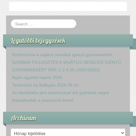
Legutóbbi bejegyzések
Konferencia a sajátos nevelési igényű gyermekekért
SZAKMAI FEJLESZTÉS A SAJÁTOS NEVELÉSI IGÉNYŰ
GYERMEKEKÉRT RRF-1.2.4-25-2025-00053
Nyári ügyeleti napok 2026.
Tanévzáró és Ballagás 2026.06.24.
Az iskolánkba járó autizmussal élő gyerekek végre
felavathatták a szenzoros kertet
Archívum
Archívum