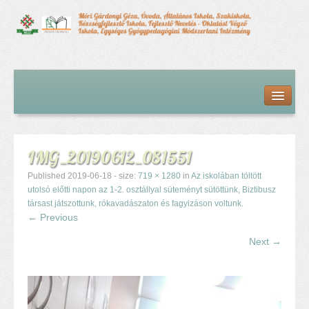
Kezdőlap
Bemutatkozás
Hírfolyam
Iskolai élet
IMG_20190612_081551
Alapdokumentumok
Intézményvezetői megbízás dokumentumai
Published
2019-06-18
- size:
719 × 1280
in
Az iskolában töltött
Órarendek (2025/26. tanév)
utolsó előtti napon az 1-2. osztállyal süteményt sütöttünk, Biztibusz
társast játszottunk, rókavadászaton és fagyizáson voltunk.
Szakképzés
← Previous
Szakkörök
Next →
Tanév rendje
Diákigazolvány
Középfokú beiskolázás a 2026-2027-ös tanévben
Középfokú eredmények