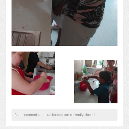
Komplex közlekedés Baleset megelőzés
Komplex közlekedés Egészségfejlesztés
Nyelvi vetélkedő
Hagyománnyá tehető iskolai rendezvény
TÁMOP-3.1.6-11/2
TÁMOP-3.3.15.
TIOP-1.1.1-12/1
Kutyaterápia
RRF-1.2.4-25-2025-00053
Ökoiskola
Elérhetőségek
Fogadóóra
Tájékoztatás
Állásajánlatok
Both comments and trackbacks are currently closed.