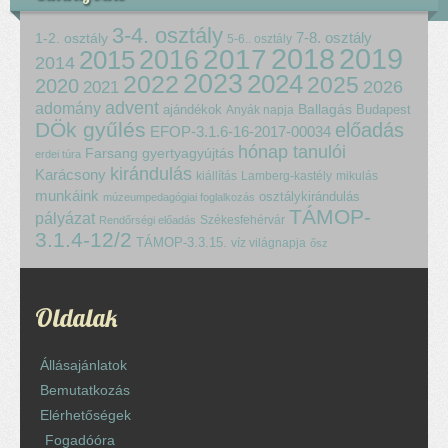
3-4. osztály
7-8. osztály
1-2. osztály
5-6.. osztály
2018
2017
2019
2015
2016
2014
2023
2024
2022
2025
2020
2021
2026
advent
adomány
ajándékok
Ballagás
Budapest
Anyák napja
DÖk gyűlés
előadás
EFOP-3.1.6-16-2017-00034
hónap tanulói
Farsang
gyertyagyújtás
erdei túra
kirándulás
Karácsony
kiállítás
Lamberg-kastély
mikulás
munkáink
osztálykirándulás
múzeumpedagógiai foglalkozás
TÁMOP-
pályázat
Székesfehérvár
Rendőrségi előadás
3.1.4-12/2
TÁMOP-3.3.15.
víz világnapja
ősz
Oldalak
Állásajánlatok
Bemutatkozás
Elérhetőségek
Fogadóóra