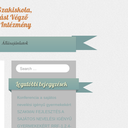
Állásajánlatok
Legutóbbi bejegyzések
Konferencia a sajátos
nevelési igényű gyermekekért
SZAKMAI FEJLESZTÉS A
SAJÁTOS NEVELÉSI IGÉNYŰ
GYERMEKEKÉRT RRF-1.2.4-