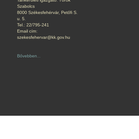
Tankerületi igazgató: Török
Szabolcs
8000 Székesfehérvár, Petőfi S.
u. 5.
Tel.: 22/795-241
Email cím:
szekesfehervar@kk.gov.hu
Bővebben...