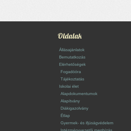
Oldalak
Állásajánlatok
Bemutatkozás
Elérhetőségek
Fogadóóra
Tájékoztatás
Iskolai élet
Alapdokumentumok
Alapítvány
Diákigazolvány
Étlap
Gyermek- és ifjúságvédelem
Intézményvezetői megbízás