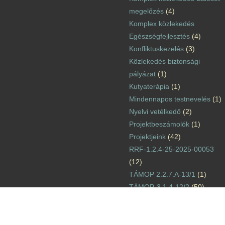
megelőzés
(4)
Komplex közlekedés
Egészségfejlesztés
(4)
Konfliktuskezelés
(3)
Közlekedés biztonsági
pályázat
(1)
Kutyaterápia
(1)
Mindennapos testnevelés
(1)
Nyelvi vetélkedő
(2)
Projektbeszámolók
(1)
Projektjeink
(42)
RRF-1.2.4-25-2025-00053
(12)
TÁMOP 2.2.7.A-13/1
(1)
TÁMOP-3.1.4-12/2
(50)
TÁMOP-3.1.6-11/2
(2)
TÁMOP-3.3.15.
(15)
TIOP-1.1.1-12/1
(1)