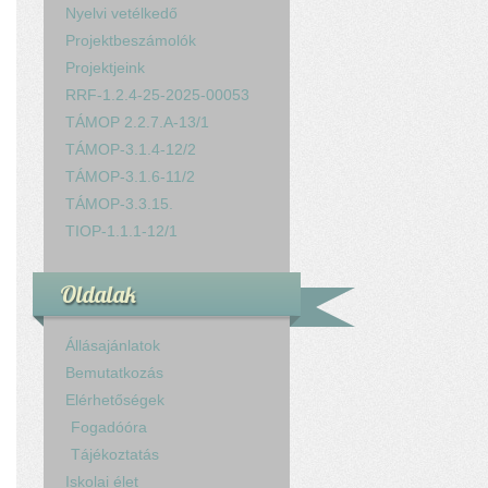
Nyelvi vetélkedő
Projektbeszámolók
Projektjeink
RRF-1.2.4-25-2025-00053
TÁMOP 2.2.7.A-13/1
TÁMOP-3.1.4-12/2
TÁMOP-3.1.6-11/2
TÁMOP-3.3.15.
TIOP-1.1.1-12/1
Oldalak
Állásajánlatok
Bemutatkozás
Elérhetőségek
Fogadóóra
Tájékoztatás
Iskolai élet