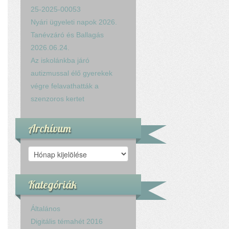
25-2025-00053
Nyári ügyeleti napok 2026.
Tanévzáró és Ballagás
2026.06.24.
Az iskolánkba járó
autizmussal élő gyerekek
végre felavathatták a
szenzoros kertet
Archívum
Archívum
Kategóriák
Általános
Digitális témahét 2016