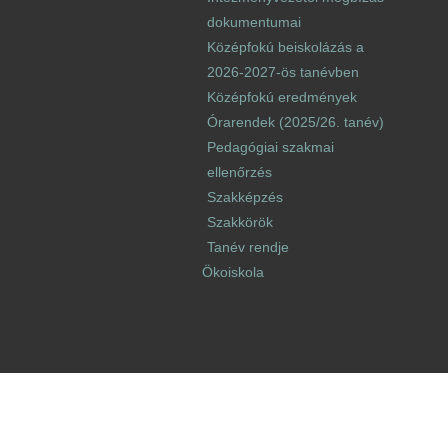
dokumentumai
Középfokú beiskolázás a
2026-2027-ös tanévben
Középfokú eredmények
Órarendek (2025/26. tanév)
Pedagógiai szakmai
ellenőrzés
Szakképzés
Szakkörök
Tanév rendje
Ökoiskola