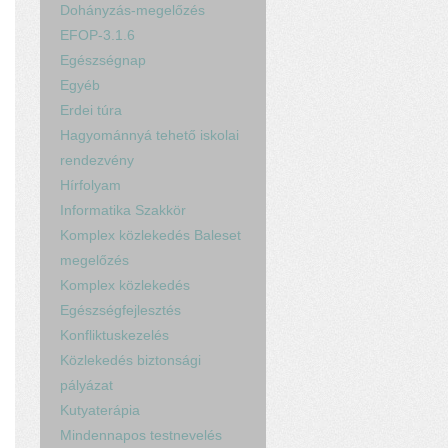
Dohányzás-megelőzés
EFOP-3.1.6
Egészségnap
Egyéb
Erdei túra
Hagyománnyá tehető iskolai
rendezvény
Hírfolyam
Informatika Szakkör
Komplex közlekedés Baleset
megelőzés
Komplex közlekedés
Egészségfejlesztés
Konfliktuskezelés
Közlekedés biztonsági
pályázat
Kutyaterápia
Mindennapos testnevelés