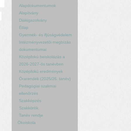
Alapdokumentumok
Alapítvány
Diákigazolvány
Étlap
Gyermek- és ifjúságvédelem
Intézményvezetői megbízás
dokumentumai
Középfokú beiskolázás a
2026-2027-ös tanévben
Középfokú eredmények
Órarendek (2025/26. tanév)
Pedagógiai szakmai
ellenőrzés
Szakképzés
Szakkörök
Tanév rendje
Ökoiskola