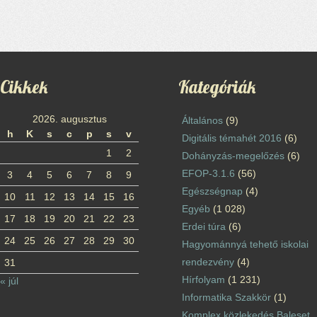
Cikkek
Kategóriák
2026. augusztus
Általános
(9)
h
K
s
c
p
s
v
Digitális témahét 2016
(6)
1
2
Dohányzás-megelőzés
(6)
EFOP-3.1.6
(56)
3
4
5
6
7
8
9
Egészségnap
(4)
10
11
12
13
14
15
16
Egyéb
(1 028)
17
18
19
20
21
22
23
Erdei túra
(6)
24
25
26
27
28
29
30
Hagyománnyá tehető iskolai
rendezvény
(4)
31
Hírfolyam
(1 231)
« júl
Informatika Szakkör
(1)
Komplex közlekedés Baleset