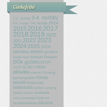
Címkefelhő
3-4. osztály
1-2. osztály
2014
7-8. osztály
5-6.. osztály
2017
2015
2016
2018
2019
2020
2023
2022
2021
2024
2025
2026
advent
adomány
ajándékok
Ballagás
Budapest
Anyák napja
DÖk gyűlés
EFOP-
3.1.6-16-2017-00034
előadás
Farsang
erdei túra
hónap
gyertyagyújtás
tanulói
Karácsony
kirándulás
kiállítás
Lamberg-
munkáink
kastély
mikulás
múzeumpedagógiai foglalkozás
pályázat
osztálykirándulás