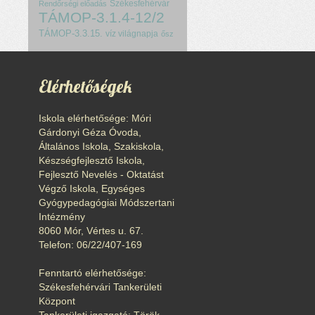
Székesfehérvár
Rendőrségi előadás
TÁMOP-3.1.4-12/2
TÁMOP-3.3.15.
víz világnapja
ősz
Elérhetőségek
Iskola elérhetősége: Móri
Gárdonyi Géza Óvoda,
Általános Iskola, Szakiskola,
Készségfejlesztő Iskola,
Fejlesztő Nevelés - Oktatást
Végző Iskola, Egységes
Gyógypedagógiai Módszertani
Intézmény
8060 Mór, Vértes u. 67.
Telefon: 06/22/407-169
Fenntartó elérhetősége:
Székesfehérvári Tankerületi
Központ