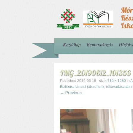
Kezdőlap
Bemutatkozás
Hírfol
IMG_20190612_101356
Published
2019-06-18
- size:
719 × 1280
in
A
Biztibusz társast játszottunk, rókavadászaton
← Previous