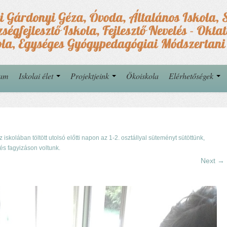
yam
Iskolai élet
Projektjeink
Ökoiskola
Elérhetőségek
z iskolában töltött utolsó előtti napon az 1-2. osztállyal süteményt sütöttünk,
 és fagyizáson voltunk.
Next →