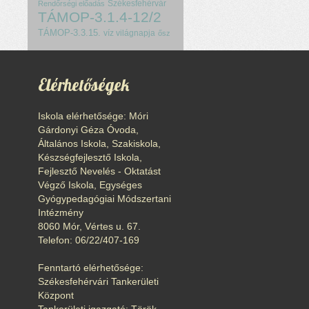
Székesfehérvár
Rendőrségi előadás
TÁMOP-3.1.4-12/2
TÁMOP-3.3.15.
víz világnapja
ősz
Elérhetőségek
Iskola elérhetősége: Móri
Gárdonyi Géza Óvoda,
Általános Iskola, Szakiskola,
Készségfejlesztő Iskola,
Fejlesztő Nevelés - Oktatást
Végző Iskola, Egységes
Gyógypedagógiai Módszertani
Intézmény
8060 Mór, Vértes u. 67.
Telefon: 06/22/407-169
Fenntartó elérhetősége:
Székesfehérvári Tankerületi
Központ