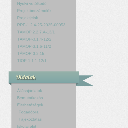
Nyelvi vetélkedő
Projektbeszámolók
Projektjeink
RRF-1.2.4-25-2025-00053
TÁMOP 2.2.7.A-13/1
TÁMOP-3.1.4-12/2
TÁMOP-3.1.6-11/2
TÁMOP-3.3.15.
TIOP-1.1.1-12/1
Oldalak
Állásajánlatok
Bemutatkozás
Elérhetőségek
Fogadóóra
Tájékoztatás
Iskolai élet