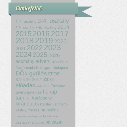
Címkefelhő
3-4. osztály
1-2. osztály
2014
7-8. osztály
5-6.. osztály
2017
2015
2016
2018
2019
2020
2023
2022
2021
2024
2025
2026
advent
adomány
ajándékok
Ballagás
Budapest
Anyák napja
DÖk gyűlés
EFOP-
3.1.6-16-2017-00034
előadás
Farsang
erdei túra
hónap
gyertyagyújtás
tanulói
Karácsony
kirándulás
kiállítás
Lamberg-
munkáink
kastély
mikulás
múzeumpedagógiai foglalkozás
pályázat
osztálykirándulás