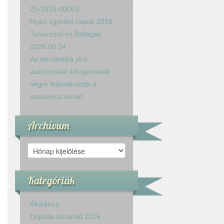
25-2025-00053
Nyári ügyeleti napok 2026.
Tanévzáró és Ballagás
2026.06.24.
Az iskolánkba járó
autizmussal élő gyerekek
végre felavathatták a
szenzoros kertet
Archívum
Archívum
Kategóriák
Általános
Digitális témahét 2016