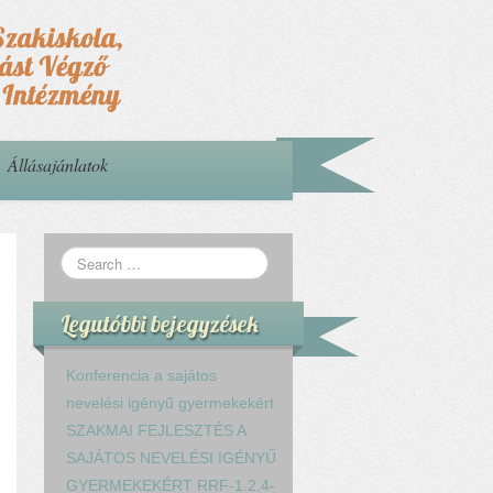
Állásajánlatok
Legutóbbi bejegyzések
Konferencia a sajátos
nevelési igényű gyermekekért
SZAKMAI FEJLESZTÉS A
SAJÁTOS NEVELÉSI IGÉNYŰ
GYERMEKEKÉRT RRF-1.2.4-