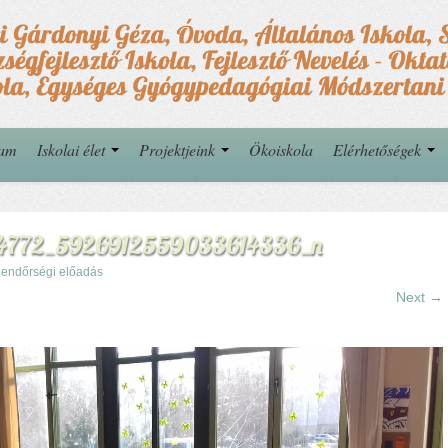
yam
Iskolai élet
Projektjeink
Ökoiskola
Elérhetőségek
44772_5926912559033614336_n
endőrségi előadás
Next →