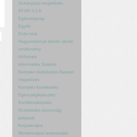
Dohányzás-megelőzés
EFOP-3.1.6
Egészségnap
Egyéb
Erdei túra
Hagyománnyá tehető iskolai
rendezvény
Hírfolyam
Informatika Szakkör
Komplex közlekedés Baleset
megelőzés
Komplex közlekedés
Egészségfejlesztés
Konfliktuskezelés
Közlekedés biztonsági
pályázat
Kutyaterápia
Mindennapos testnevelés