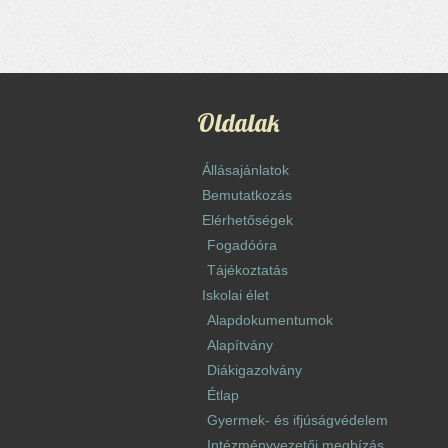
Oldalak
Állásajánlatok
Bemutatkozás
Elérhetőségek
Fogadóóra
Tájékoztatás
Iskolai élet
Alapdokumentumok
Alapítvány
Diákigazolvány
Étlap
Gyermek- és ifjúságvédelem
Intézményvezetői megbízás