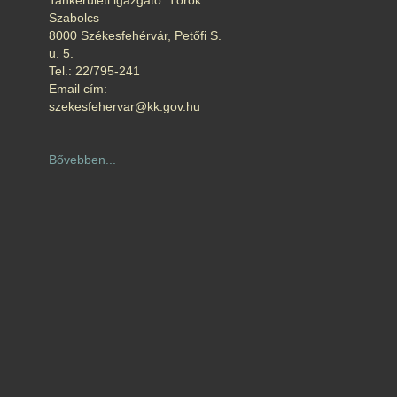
Tankerületi igazgató: Török
Szabolcs
8000 Székesfehérvár, Petőfi S.
u. 5.
Tel.: 22/795-241
Email cím:
szekesfehervar@kk.gov.hu
Bővebben...