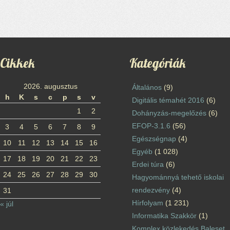
Cikkek
Kategóriák
2026. augusztus
Általános
(9)
h
K
s
c
p
s
v
Digitális témahét 2016
(6)
1
2
Dohányzás-megelőzés
(6)
EFOP-3.1.6
(56)
3
4
5
6
7
8
9
Egészségnap
(4)
10
11
12
13
14
15
16
Egyéb
(1 028)
17
18
19
20
21
22
23
Erdei túra
(6)
24
25
26
27
28
29
30
Hagyománnyá tehető iskolai
rendezvény
(4)
31
Hírfolyam
(1 231)
« júl
Informatika Szakkör
(1)
Komplex közlekedés Baleset