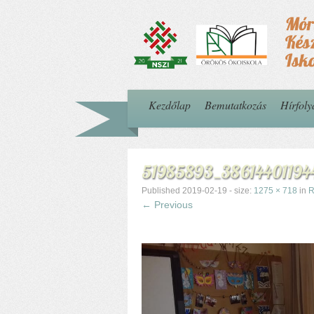
Kezdőlap
Bemutatkozás
Hírfol
51985893_3861440119
Published
2019-02-19
- size:
1275 × 718
in
R
← Previous