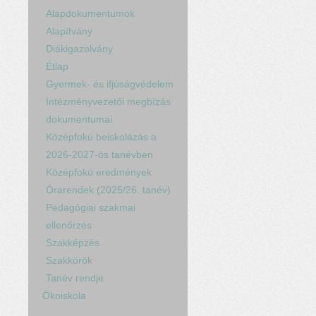
Alapdokumentumok
Alapítvány
Diákigazolvány
Étlap
Gyermek- és ifjúságvédelem
Intézményvezetői megbízás
dokumentumai
Középfokú beiskolázás a
2026-2027-ös tanévben
Középfokú eredmények
Órarendek (2025/26. tanév)
Pedagógiai szakmai
ellenőrzés
Szakképzés
Szakkörök
Tanév rendje
Ökoiskola