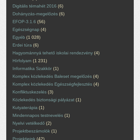
Digitális témahét 2016
(6)
Dohányzás-megelőzés
(6)
EFOP-3.1.6
(56)
Egészségnap
(4)
Egyéb
(1 028)
Erdei túra
(6)
Hagyománnyá tehető iskolai rendezvény
(4)
Hírfolyam
(1 231)
Informatika Szakkör
(1)
Komplex közlekedés Baleset megelőzés
(4)
Komplex közlekedés Egészségfejlesztés
(4)
Konfliktuskezelés
(3)
Közlekedés biztonsági pályázat
(1)
Kutyaterápia
(1)
Mindennapos testnevelés
(1)
Nyelvi vetélkedő
(2)
Projektbeszámolók
(1)
Projektjeink
(42)