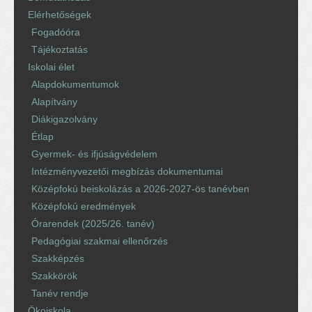
Elérhetőségek
Fogadóóra
Tájékoztatás
Iskolai élet
Alapdokumentumok
Alapítvány
Diákigazolvány
Étlap
Gyermek- és ifjúságvédelem
Intézményvezetői megbízás dokumentumai
Középfokú beiskolázás a 2026-2027-ös tanévben
Középfokú eredmények
Órarendek (2025/26. tanév)
Pedagógiai szakmai ellenőrzés
Szakképzés
Szakkörök
Tanév rendje
Ökoiskola