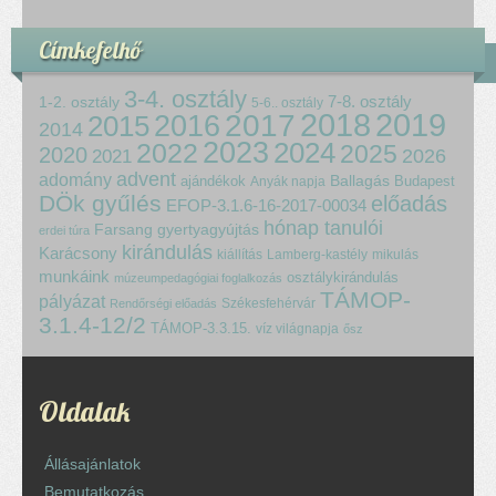
Címkefelhő
3-4. osztály
7-8. osztály
1-2. osztály
5-6.. osztály
2018
2017
2019
2015
2016
2014
2023
2024
2022
2025
2020
2021
2026
advent
adomány
ajándékok
Ballagás
Budapest
Anyák napja
DÖk gyűlés
előadás
EFOP-3.1.6-16-2017-00034
hónap tanulói
Farsang
gyertyagyújtás
erdei túra
kirándulás
Karácsony
kiállítás
Lamberg-kastély
mikulás
munkáink
osztálykirándulás
múzeumpedagógiai foglalkozás
TÁMOP-
pályázat
Székesfehérvár
Rendőrségi előadás
3.1.4-12/2
TÁMOP-3.3.15.
víz világnapja
ősz
Oldalak
Állásajánlatok
Bemutatkozás