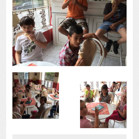
Alapítvány
Pedagógiai szakmai ellenőrzés
Gyermek- és ifjúságvédelem
Étlap
Projektjeink
Digitális témahét 2016
EFOP-3.1.6
Közlekedés biztonsági pályázat
TÁMOP 2.2.7.A-13/1
TÁMOP-3.1.4-12/2
Projektbeszámolók
Egészségnap
Informatika Szakkör
Konfliktuskezelés
Mindennapos testnevelés
Dohányzás-megelőzés
Erdei túra