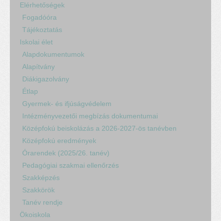
Elérhetőségek
Fogadóóra
Tájékoztatás
Iskolai élet
Alapdokumentumok
Alapítvány
Diákigazolvány
Étlap
Gyermek- és ifjúságvédelem
Intézményvezetői megbízás dokumentumai
Középfokú beiskolázás a 2026-2027-ös tanévben
Középfokú eredmények
Órarendek (2025/26. tanév)
Pedagógiai szakmai ellenőrzés
Szakképzés
Szakkörök
Tanév rendje
Ökoiskola