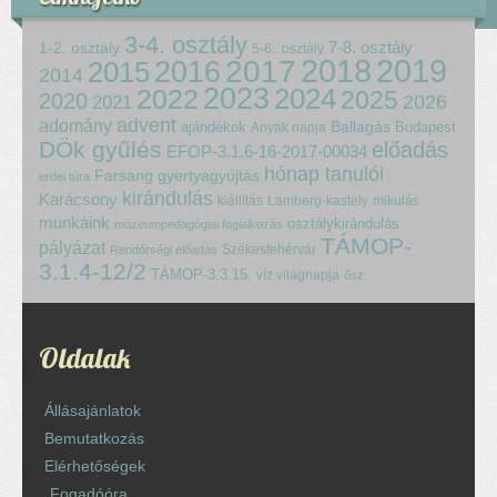
3-4. osztály
7-8. osztály
1-2. osztály
5-6.. osztály
2018
2017
2019
2015
2016
2014
2023
2024
2022
2025
2020
2021
2026
advent
adomány
ajándékok
Ballagás
Budapest
Anyák napja
DÖk gyűlés
előadás
EFOP-3.1.6-16-2017-00034
hónap tanulói
Farsang
gyertyagyújtás
erdei túra
kirándulás
Karácsony
kiállítás
Lamberg-kastély
mikulás
munkáink
osztálykirándulás
múzeumpedagógiai foglalkozás
TÁMOP-
pályázat
Székesfehérvár
Rendőrségi előadás
3.1.4-12/2
TÁMOP-3.3.15.
víz világnapja
ősz
Oldalak
Állásajánlatok
Bemutatkozás
Elérhetőségek
Fogadóóra