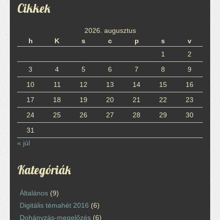
Cikkek
2026. augusztus
h
K
s
c
p
s
v
1
2
3
4
5
6
7
8
9
10
11
12
13
14
15
16
17
18
19
20
21
22
23
24
25
26
27
28
29
30
31
« júl
Kategóriák
Általános
(9)
Digitális témahét 2016
(6)
Dohányzás-megelőzés
(6)