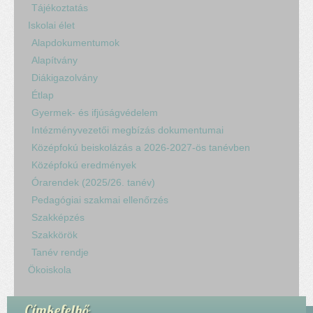
Tájékoztatás
Iskolai élet
Alapdokumentumok
Alapítvány
Diákigazolvány
Étlap
Gyermek- és ifjúságvédelem
Intézményvezetői megbízás dokumentumai
Középfokú beiskolázás a 2026-2027-ös tanévben
Középfokú eredmények
Órarendek (2025/26. tanév)
Pedagógiai szakmai ellenőrzés
Szakképzés
Szakkörök
Tanév rendje
Ökoiskola
Címkefelhő