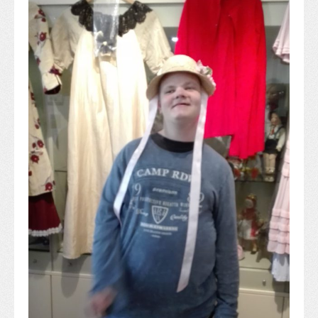
Alapítvány
Pedagógiai szakmai ellenőrzés
Gyermek- és ifjúságvédelem
Étlap
Projektjeink
Digitális témahét 2016
EFOP-3.1.6
Közlekedés biztonsági pályázat
TÁMOP 2.2.7.A-13/1
TÁMOP-3.1.4-12/2
Projektbeszámolók
Egészségnap
Informatika Szakkör
Konfliktuskezelés
Mindennapos testnevelés
Dohányzás-megelőzés
Erdei túra