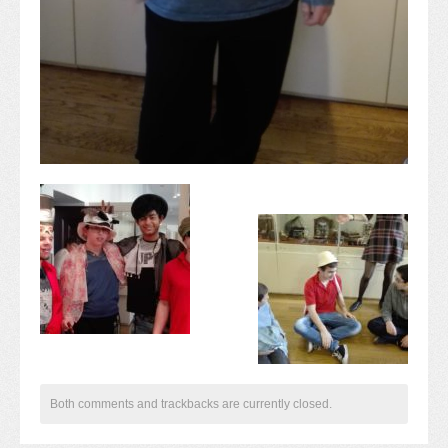
Komplex közlekedés Baleset megelőzés
Komplex közlekedés Egészségfejlesztés
Nyelvi vetélkedő
Hagyománnyá tehető iskolai rendezvény
TÁMOP-3.1.6-11/2
TÁMOP-3.3.15.
TIOP-1.1.1-12/1
Kutyaterápia
RRF-1.2.4-25-2025-00053
Ökoiskola
Elérhetőségek
Fogadóóra
Tájékoztatás
Állásajánlatok
Both comments and trackbacks are currently closed.