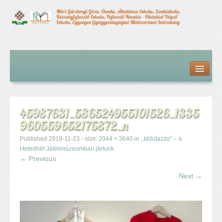
Kezdőlap
Bemutatkozás
Hírfolyam
Iskolai élet
45987631_586524955101526_1335
Alapdokumentumok
960559652175872_n
Intézményvezetői megbízás dokumentumai
Órarendek (2025/26. tanév)
Published
2018-11-23
- size:
2044 × 3640
in
,,Időutazás” – a
Szakképzés
Hetedhét Játékmúzeumban jártunk
← Previous
Szakkörök
Tanév rendje
Next →
Diákigazolvány
Középfokú beiskolázás a 2026-2027-ös tanévben
Középfokú eredmények