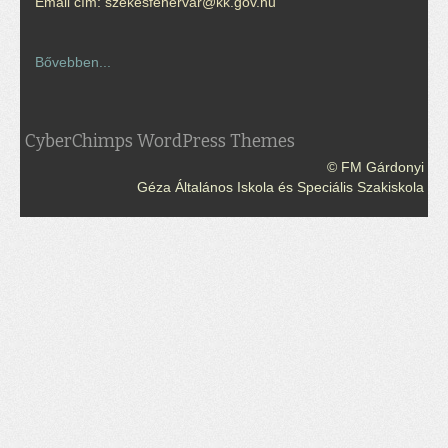
Email cím: szekesfehervar@kk.gov.hu
Bővebben...
CyberChimps WordPress Themes
© FM Gárdonyi
Géza Általános Iskola és Speciális Szakiskola