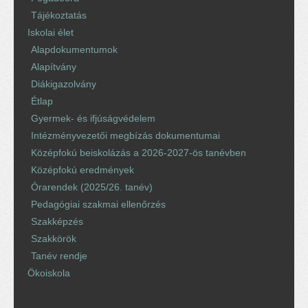
Tájékoztatás
Iskolai élet
Alapdokumentumok
Alapítvány
Diákigazolvány
Étlap
Gyermek- és ifjúságvédelem
Intézményvezetői megbízás dokumentumai
Középfokú beiskolázás a 2026-2027-ös tanévben
Középfokú eredmények
Órarendek (2025/26. tanév)
Pedagógiai szakmai ellenőrzés
Szakképzés
Szakkörök
Tanév rendje
Ökoiskola