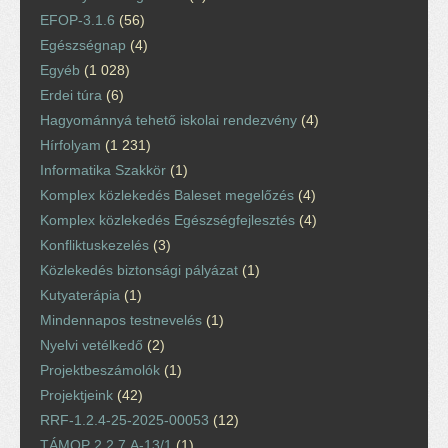
EFOP-3.1.6
(56)
Egészségnap
(4)
Egyéb
(1 028)
Erdei túra
(6)
Hagyománnyá tehető iskolai rendezvény
(4)
Hírfolyam
(1 231)
Informatika Szakkör
(1)
Komplex közlekedés Baleset megelőzés
(4)
Komplex közlekedés Egészségfejlesztés
(4)
Konfliktuskezelés
(3)
Közlekedés biztonsági pályázat
(1)
Kutyaterápia
(1)
Mindennapos testnevelés
(1)
Nyelvi vetélkedő
(2)
Projektbeszámolók
(1)
Projektjeink
(42)
RRF-1.2.4-25-2025-00053
(12)
TÁMOP 2.2.7.A-13/1
(1)