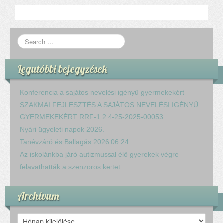
Legutóbbi bejegyzések
Konferencia a sajátos nevelési igényű gyermekekért
SZAKMAI FEJLESZTÉS A SAJÁTOS NEVELÉSI IGÉNYŰ
GYERMEKEKÉRT RRF-1.2.4-25-2025-00053
Nyári ügyeleti napok 2026.
Tanévzáró és Ballagás 2026.06.24.
Az iskolánkba járó autizmussal élő gyerekek végre
felavathatták a szenzoros kertet
Archívum
Archívum