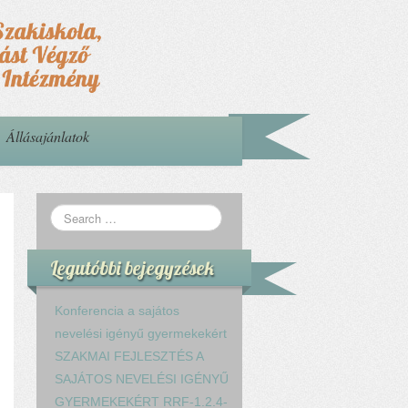
Állásajánlatok
Legutóbbi bejegyzések
Konferencia a sajátos
nevelési igényű gyermekekért
SZAKMAI FEJLESZTÉS A
SAJÁTOS NEVELÉSI IGÉNYŰ
GYERMEKEKÉRT RRF-1.2.4-