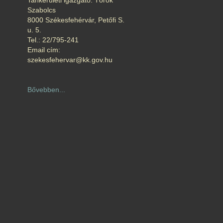
Tankerületi igazgató: Török
Szabolcs
8000 Székesfehérvár, Petőfi S.
u. 5.
Tel.: 22/795-241
Email cím:
szekesfehervar@kk.gov.hu
Bővebben...