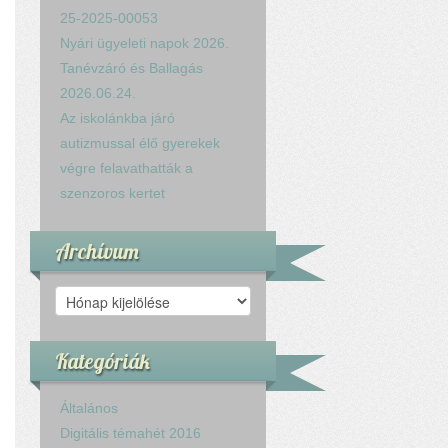
25-2025-00053
Nyári ügyeleti napok 2026.
Tanévzáró és Ballagás
2026.06.24.
Az iskolánkba járó
autizmussal élő gyerekek
végre felavathatták a
szenzoros kertet
Archívum
Archívum
Kategóriák
Általános
Digitális témahét 2016