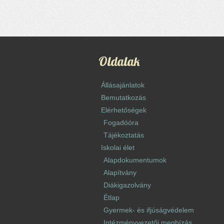
Oldalak
Állásajánlatok
Bemutatkozás
Elérhetőségek
Fogadóóra
Tájékoztatás
Iskolai élet
Alapdokumentumok
Alapítvány
Diákigazolvány
Étlap
Gyermek- és ifjúságvédelem
Intézményvezetői megbízás