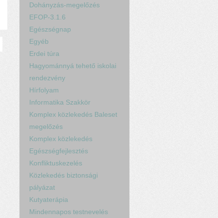
Dohányzás-megelőzés
EFOP-3.1.6
Egészségnap
Egyéb
Erdei túra
Hagyománnyá tehető iskolai
rendezvény
Hírfolyam
Informatika Szakkör
Komplex közlekedés Baleset
megelőzés
Komplex közlekedés
Egészségfejlesztés
Konfliktuskezelés
Közlekedés biztonsági
pályázat
Kutyaterápia
Mindennapos testnevelés