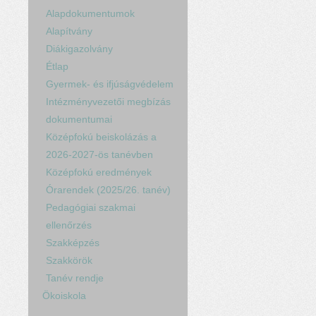
Alapdokumentumok
Alapítvány
Diákigazolvány
Étlap
Gyermek- és ifjúságvédelem
Intézményvezetői megbízás
dokumentumai
Középfokú beiskolázás a
2026-2027-ös tanévben
Középfokú eredmények
Órarendek (2025/26. tanév)
Pedagógiai szakmai
ellenőrzés
Szakképzés
Szakkörök
Tanév rendje
Ökoiskola