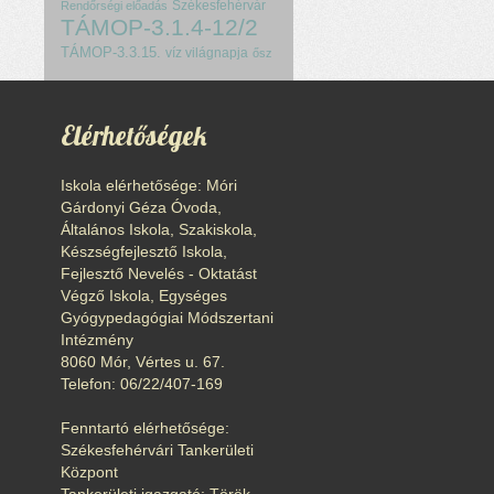
Székesfehérvár
Rendőrségi előadás
TÁMOP-3.1.4-12/2
TÁMOP-3.3.15.
víz világnapja
ősz
Elérhetőségek
Iskola elérhetősége: Móri
Gárdonyi Géza Óvoda,
Általános Iskola, Szakiskola,
Készségfejlesztő Iskola,
Fejlesztő Nevelés - Oktatást
Végző Iskola, Egységes
Gyógypedagógiai Módszertani
Intézmény
8060 Mór, Vértes u. 67.
Telefon: 06/22/407-169
Fenntartó elérhetősége:
Székesfehérvári Tankerületi
Központ