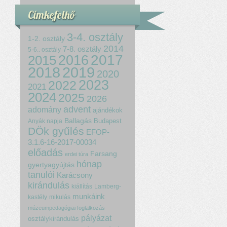
Címkefelhő
3-4. osztály
1-2. osztály
2014
7-8. osztály
5-6.. osztály
2017
2015
2016
2018
2019
2020
2023
2022
2021
2024
2025
2026
advent
adomány
ajándékok
Ballagás
Budapest
Anyák napja
DÖk gyűlés
EFOP-
3.1.6-16-2017-00034
előadás
Farsang
erdei túra
hónap
gyertyagyújtás
tanulói
Karácsony
kirándulás
kiállítás
Lamberg-
munkáink
kastély
mikulás
múzeumpedagógiai foglalkozás
pályázat
osztálykirándulás