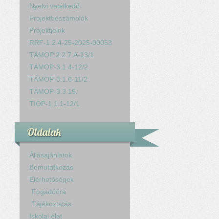
Nyelvi vetélkedő
Projektbeszámolók
Projektjeink
RRF-1.2.4-25-2025-00053
TÁMOP 2.2.7.A-13/1
TÁMOP-3.1.4-12/2
TÁMOP-3.1.6-11/2
TÁMOP-3.3.15.
TIOP-1.1.1-12/1
Oldalak
Állásajánlatok
Bemutatkozás
Elérhetőségek
Fogadóóra
Tájékoztatás
Iskolai élet