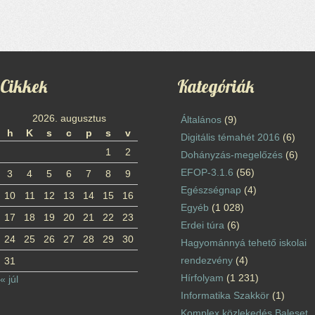
Cikkek
Kategóriák
2026. augusztus
Általános
(9)
h
K
s
c
p
s
v
Digitális témahét 2016
(6)
1
2
Dohányzás-megelőzés
(6)
EFOP-3.1.6
(56)
3
4
5
6
7
8
9
Egészségnap
(4)
10
11
12
13
14
15
16
Egyéb
(1 028)
17
18
19
20
21
22
23
Erdei túra
(6)
24
25
26
27
28
29
30
Hagyománnyá tehető iskolai
rendezvény
(4)
31
Hírfolyam
(1 231)
« júl
Informatika Szakkör
(1)
Komplex közlekedés Baleset