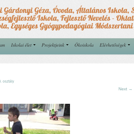
yam
Iskolai élet
Projektjeink
Ökoiskola
Elérhetőségek
4. osztály
Next →