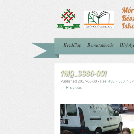
Kezdőlap
Bemutatkozás
Hírfol
IMG_3380-001
Published
2017-06-08
- size:
480 × 360
in
3-
← Previous