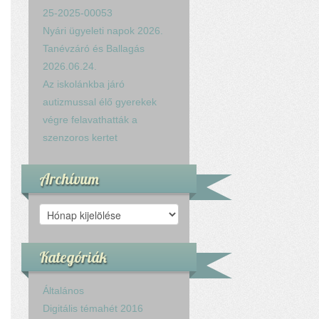
25-2025-00053
Nyári ügyeleti napok 2026.
Tanévzáró és Ballagás
2026.06.24.
Az iskolánkba járó
autizmussal élő gyerekek
végre felavathatták a
szenzoros kertet
Archívum
Archívum
Kategóriák
Általános
Digitális témahét 2016