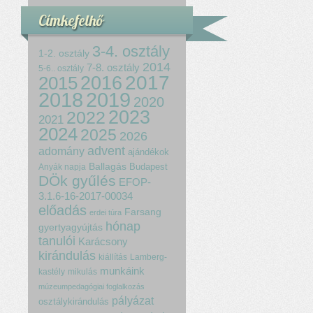
Címkefelhő
3-4. osztály
1-2. osztály
2014
7-8. osztály
5-6.. osztály
2017
2015
2016
2018
2019
2020
2023
2022
2021
2024
2025
2026
advent
adomány
ajándékok
Ballagás
Budapest
Anyák napja
DÖk gyűlés
EFOP-
3.1.6-16-2017-00034
előadás
Farsang
erdei túra
hónap
gyertyagyújtás
tanulói
Karácsony
kirándulás
kiállítás
Lamberg-
munkáink
kastély
mikulás
múzeumpedagógiai foglalkozás
pályázat
osztálykirándulás