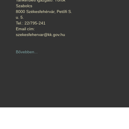
Tankerületi igazgató: Török
Szabolcs
8000 Székesfehérvár, Petőfi S.
u. 5.
Tel.: 22/795-241
Email cím:
szekesfehervar@kk.gov.hu
Bővebben...