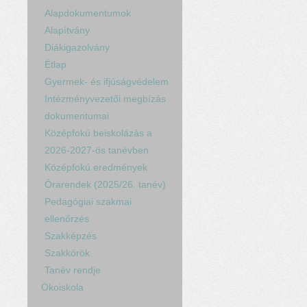
Alapdokumentumok
Alapítvány
Diákigazolvány
Étlap
Gyermek- és ifjúságvédelem
Intézményvezetői megbízás
dokumentumai
Középfokú beiskolázás a
2026-2027-ös tanévben
Középfokú eredmények
Órarendek (2025/26. tanév)
Pedagógiai szakmai
ellenőrzés
Szakképzés
Szakkörök
Tanév rendje
Ökoiskola