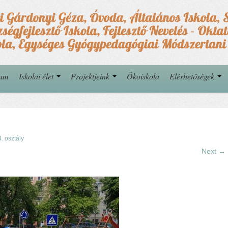
yam
Iskolai élet
Projektjeink
Ökoiskola
Elérhetőségek
4. osztály
Next →