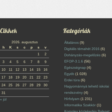
Cikkek
Kategóriák
2026. augusztus
Általános
(9)
h
K
s
c
p
s
v
Digitális témahét 2016
(6)
1
2
Dohányzás-megelőzés
(6)
EFOP-3.1.6
(56)
3
4
5
6
7
8
9
Egészségnap
(4)
10
11
12
13
14
15
16
Egyéb
(1 028)
17
18
19
20
21
22
23
Erdei túra
(6)
24
25
26
27
28
29
30
Hagyománnyá tehető iskolai
rendezvény
(4)
31
Hírfolyam
(1 231)
« júl
Informatika Szakkör
(1)
Komplex közlekedés Baleset