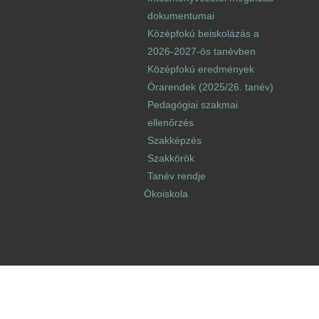
dokumentumai
Középfokú beiskolázás a
2026-2027-ös tanévben
Középfokú eredmények
Órarendek (2025/26. tanév)
Pedagógiai szakmai
ellenőrzés
Szakképzés
Szakkörök
Tanév rendje
Ökoiskola