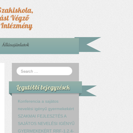
Állásajánlatok
Legutóbbi bejegyzések
Konferencia a sajátos
nevelési igényű gyermekekért
SZAKMAI FEJLESZTÉS A
SAJÁTOS NEVELÉSI IGÉNYŰ
GYERMEKEKÉRT RRF-1.2.4-