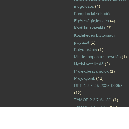
megelőzés
(4)
Komplex közlekedés
Egészségfejlesztés
(4)
Konfliktuskezelés
(3)
Közlekedés biztonsági
pályázat
(1)
Kutyaterápia
(1)
Mindennapos testnevelés
(1)
Nyelvi vetélkedő
(2)
Projektbeszámolók
(1)
Projektjeink
(42)
RRF-1.2.4-25-2025-00053
(12)
TÁMOP 2.2.7.A-13/1
(1)
TÁMOP-3.1.4-12/2
(50)
TÁMOP-3.1.6-11/2
(2)
TÁMOP-3.3.15.
(15)
TIOP-1.1.1-12/1
(1)