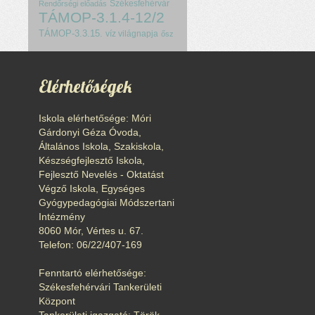
Székesfehérvár
Rendőrségi előadás
TÁMOP-3.1.4-12/2
TÁMOP-3.3.15.
víz világnapja
ősz
Elérhetőségek
Iskola elérhetősége: Móri
Gárdonyi Géza Óvoda,
Általános Iskola, Szakiskola,
Készségfejlesztő Iskola,
Fejlesztő Nevelés - Oktatást
Végző Iskola, Egységes
Gyógypedagógiai Módszertani
Intézmény
8060 Mór, Vértes u. 67.
Telefon: 06/22/407-169
Fenntartó elérhetősége:
Székesfehérvári Tankerületi
Központ