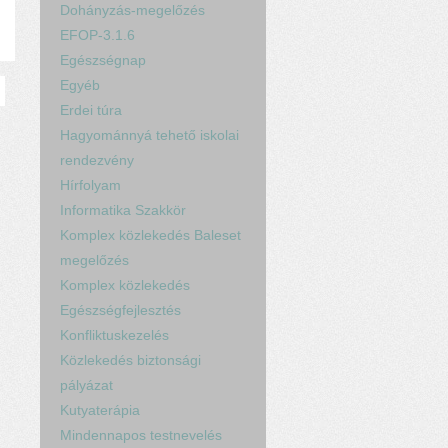
Dohányzás-megelőzés
EFOP-3.1.6
Egészségnap
Egyéb
Erdei túra
Hagyománnyá tehető iskolai
rendezvény
Hírfolyam
Informatika Szakkör
Komplex közlekedés Baleset
megelőzés
Komplex közlekedés
Egészségfejlesztés
Konfliktuskezelés
Közlekedés biztonsági
pályázat
Kutyaterápia
Mindennapos testnevelés