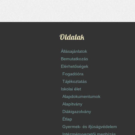
Oldalak
Állásajánlatok
Bemutatkozás
Elérhetőségek
Fogadóóra
Tájékoztatás
Iskolai élet
Alapdokumentumok
Alapítvány
Diákigazolvány
Étlap
Gyermek- és ifjúságvédelem
Intézményvezetői megbízás