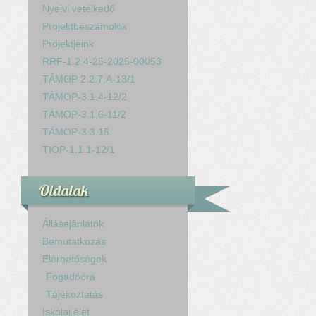
Nyelvi vetélkedő
Projektbeszámolók
Projektjeink
RRF-1.2.4-25-2025-00053
TÁMOP 2.2.7.A-13/1
TÁMOP-3.1.4-12/2
TÁMOP-3.1.6-11/2
TÁMOP-3.3.15.
TIOP-1.1.1-12/1
Oldalak
Állásajánlatok
Bemutatkozás
Elérhetőségek
Fogadóóra
Tájékoztatás
Iskolai élet