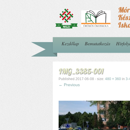
Kezdőlap
Bemutatkozás
Hírfol
IMG_3385-001
Published
2017-06-08
- size:
480 × 360
in
3-
← Previous