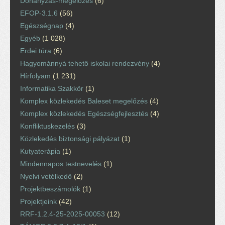
Dohányzás-megelőzés
(6)
EFOP-3.1.6
(56)
Egészségnap
(4)
Egyéb
(1 028)
Erdei túra
(6)
Hagyománnyá tehető iskolai rendezvény
(4)
Hírfolyam
(1 231)
Informatika Szakkör
(1)
Komplex közlekedés Baleset megelőzés
(4)
Komplex közlekedés Egészségfejlesztés
(4)
Konfliktuskezelés
(3)
Közlekedés biztonsági pályázat
(1)
Kutyaterápia
(1)
Mindennapos testnevelés
(1)
Nyelvi vetélkedő
(2)
Projektbeszámolók
(1)
Projektjeink
(42)
RRF-1.2.4-25-2025-00053
(12)