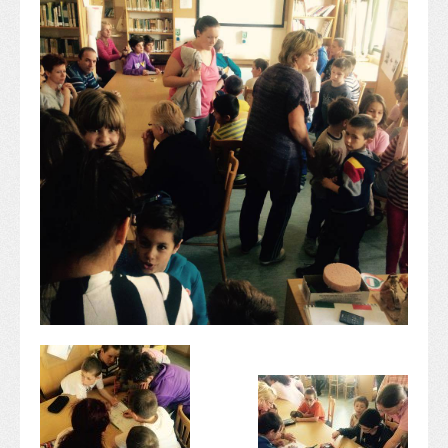
Alapítvány
Pedagógiai szakmai ellenőrzés
Gyermek- és ifjúságvédelem
Étlap
Projektjeink
Digitális témahét 2016
EFOP-3.1.6
Közlekedés biztonsági pályázat
TÁMOP 2.2.7.A-13/1
TÁMOP-3.1.4-12/2
Projektbeszámolók
Egészségnap
Informatika Szakkör
Konfliktuskezelés
Mindennapos testnevelés
Dohányzás-megelőzés
Erdei túra