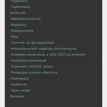
Fogadóóra
Tájékoztatás
Iskolai élet
Alapdokumentumok
Alapítvány
Diákigazolvány
Étlap
Gyermek- és ifjúságvédelem
Intézményvezetői megbízás dokumentumai
Középfokú beiskolázás a 2026-2027-ös tanévben
Középfokú eredmények
Órarendek (2025/26. tanév)
Pedagógiai szakmai ellenőrzés
Szakképzés
Szakkörök
Tanév rendje
Ökoiskola