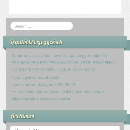
Legutóbbi bejegyzések
Konferencia a sajátos nevelési igényű gyermekekért
SZAKMAI FEJLESZTÉS A SAJÁTOS NEVELÉSI IGÉNYŰ
GYERMEKEKÉRT RRF-1.2.4-25-2025-00053
Nyári ügyeleti napok 2026.
Tanévzáró és Ballagás 2026.06.24.
Az iskolánkba járó autizmussal élő gyerekek végre
felavathatták a szenzoros kertet
Archívum
Archívum