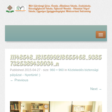
Kezdőlap
Bemutatkozás
Hírfolyam
Iskolai élet
11148548_1815699218655468_9385
Alapdokumentumok
7325389430034_n
Intézményvezetői megbízás dokumentumai
Órarendek (2025/26. tanév)
Published
2015-04-27
- size:
960 × 960
in
Közlekedés biztonsági
Szakképzés
pályázat – Nyertünk! :)
← Previous
Szakkörök
Tanév rendje
Next →
Diákigazolvány
Középfokú beiskolázás a 2026-2027-ös tanévben
Középfokú eredmények