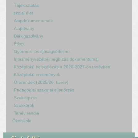
Tájékoztatás
Iskolai élet
Alapdokumentumok
Alapítvány
Diákigazolvány
Étlap
Gyermek- és ifjúságvédelem
Intézményvezetői megbízás dokumentumai
Középfokú beiskolázás a 2026-2027-ös tanévben
Középfokú eredmények
Órarendek (2025/26. tanév)
Pedagógiai szakmai ellenőrzés
Szakképzés
Szakkörök
Tanév rendje
Ökoiskola