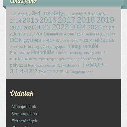
Címkefelhő
3-4. osztály
7-8. osztály
1-2. osztály
5-6.. osztály
2018
2017
2019
2015
2016
2014
2023
2024
2022
2025
2020
2021
2026
advent
adomány
ajándékok
Ballagás
Budapest
Anyák napja
DÖk gyűlés
előadás
EFOP-3.1.6-16-2017-00034
hónap tanulói
Farsang
gyertyagyújtás
erdei túra
kirándulás
Karácsony
kiállítás
Lamberg-kastély
mikulás
munkáink
osztálykirándulás
múzeumpedagógiai foglalkozás
TÁMOP-
pályázat
Székesfehérvár
Rendőrségi előadás
3.1.4-12/2
TÁMOP-3.3.15.
víz világnapja
ősz
Oldalak
Állásajánlatok
Bemutatkozás
Elérhetőségek