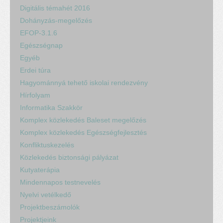
Digitális témahét 2016
Dohányzás-megelőzés
EFOP-3.1.6
Egészségnap
Egyéb
Erdei túra
Hagyománnyá tehető iskolai rendezvény
Hírfolyam
Informatika Szakkör
Komplex közlekedés Baleset megelőzés
Komplex közlekedés Egészségfejlesztés
Konfliktuskezelés
Közlekedés biztonsági pályázat
Kutyaterápia
Mindennapos testnevelés
Nyelvi vetélkedő
Projektbeszámolók
Projektjeink