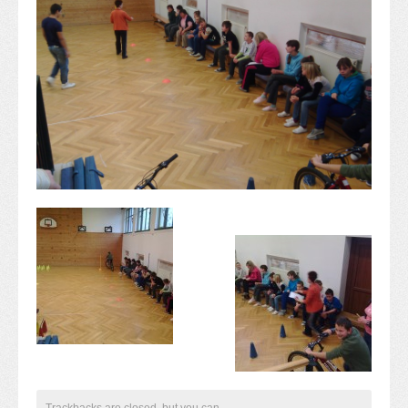
Alapítvány
Pedagógiai szakmai ellenőrzés
Gyermek- és ifjúságvédelem
Étlap
Projektjeink
Digitális témahét 2016
EFOP-3.1.6
Közlekedés biztonsági pályázat
TÁMOP 2.2.7.A-13/1
TÁMOP-3.1.4-12/2
Projektbeszámolók
Egészségnap
Informatika Szakkör
Konfliktuskezelés
Mindennapos testnevelés
Dohányzás-megelőzés
Erdei túra
Trackbacks are closed, but you can