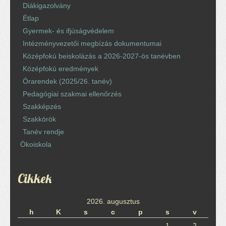
Diákigazolvány
Étlap
Gyermek- és ifjúságvédelem
Intézményvezetői megbízás dokumentumai
Középfokú beiskolázás a 2026-2027-ös tanévben
Középfokú eredmények
Órarendek (2025/26. tanév)
Pedagógiai szakmai ellenőrzés
Szakképzés
Szakkörök
Tanév rendje
Ökoiskola
Cikkek
2026. augusztus
h
K
s
c
p
s
v
1
2