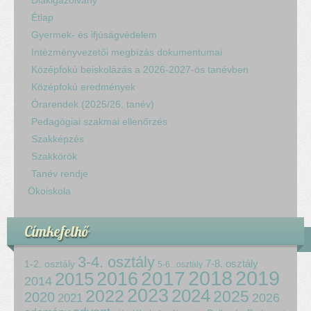
Diákigazolvány
Étlap
Gyermek- és ifjúságvédelem
Intézményvezetői megbízás dokumentumai
Középfokú beiskolázás a 2026-2027-ös tanévben
Középfokú eredmények
Órarendek (2025/26. tanév)
Pedagógiai szakmai ellenőrzés
Szakképzés
Szakkörök
Tanév rendje
Ökoiskola
Címkefelhő
3-4. osztály
7-8. osztály
1-2. osztály
5-6.. osztály
2018
2017
2019
2015
2016
2014
2023
2024
2022
2025
2020
2021
2026