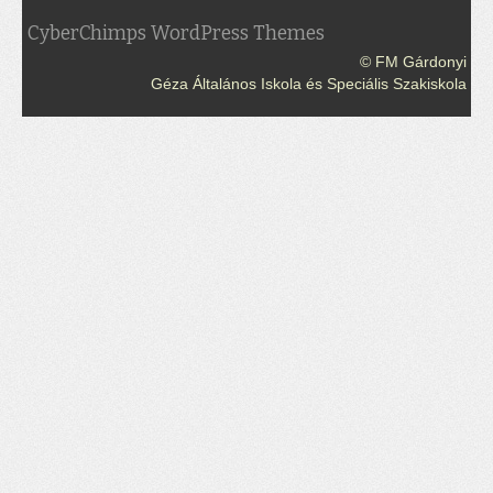
CyberChimps WordPress Themes
© FM Gárdonyi
Géza Általános Iskola és Speciális Szakiskola