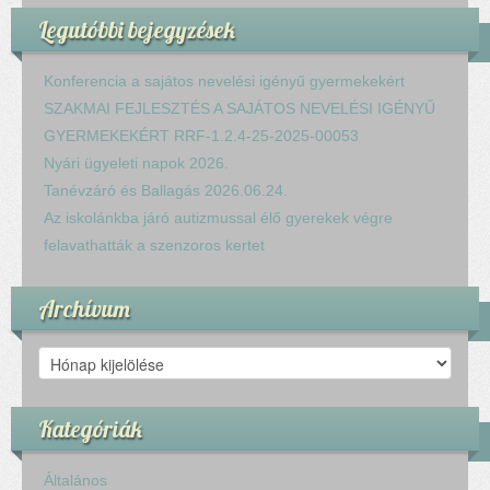
Legutóbbi bejegyzések
Konferencia a sajátos nevelési igényű gyermekekért
SZAKMAI FEJLESZTÉS A SAJÁTOS NEVELÉSI IGÉNYŰ
GYERMEKEKÉRT RRF-1.2.4-25-2025-00053
Nyári ügyeleti napok 2026.
Tanévzáró és Ballagás 2026.06.24.
Az iskolánkba járó autizmussal élő gyerekek végre
felavathatták a szenzoros kertet
Archívum
Archívum
Kategóriák
Általános