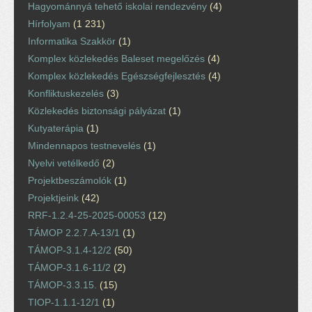
Hagyománnyá tehető iskolai rendezvény
(4)
Hírfolyam
(1 231)
Informatika Szakkör
(1)
Komplex közlekedés Baleset megelőzés
(4)
Komplex közlekedés Egészségfejlesztés
(4)
Konfliktuskezelés
(3)
Közlekedés biztonsági pályázat
(1)
Kutyaterápia
(1)
Mindennapos testnevelés
(1)
Nyelvi vetélkedő
(2)
Projektbeszámolók
(1)
Projektjeink
(42)
RRF-1.2.4-25-2025-00053
(12)
TÁMOP 2.2.7.A-13/1
(1)
TÁMOP-3.1.4-12/2
(50)
TÁMOP-3.1.6-11/2
(2)
TÁMOP-3.3.15.
(15)
TIOP-1.1.1-12/1
(1)