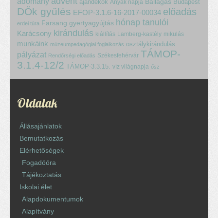
advent
adomány
ajándékok
Ballagás
Budapest
Anyák napja
DÖk gyűlés
előadás
EFOP-3.1.6-16-2017-00034
hónap tanulói
Farsang
gyertyagyújtás
erdei túra
kirándulás
Karácsony
kiállítás
Lamberg-kastély
mikulás
munkáink
osztálykirándulás
múzeumpedagógiai foglalkozás
TÁMOP-
pályázat
Székesfehérvár
Rendőrségi előadás
3.1.4-12/2
TÁMOP-3.3.15.
víz világnapja
ősz
Oldalak
Állásajánlatok
Bemutatkozás
Elérhetőségek
Fogadóóra
Tájékoztatás
Iskolai élet
Alapdokumentumok
Alapítvány