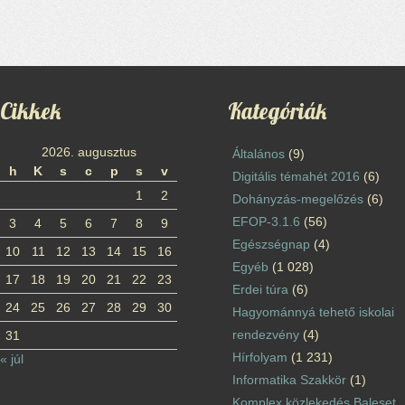
Cikkek
Kategóriák
2026. augusztus
Általános
(9)
h
K
s
c
p
s
v
Digitális témahét 2016
(6)
1
2
Dohányzás-megelőzés
(6)
EFOP-3.1.6
(56)
3
4
5
6
7
8
9
Egészségnap
(4)
10
11
12
13
14
15
16
Egyéb
(1 028)
17
18
19
20
21
22
23
Erdei túra
(6)
24
25
26
27
28
29
30
Hagyománnyá tehető iskolai
rendezvény
(4)
31
Hírfolyam
(1 231)
« júl
Informatika Szakkör
(1)
Komplex közlekedés Baleset