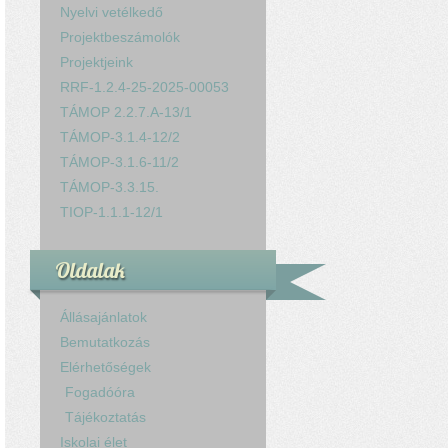
Nyelvi vetélkedő
Projektbeszámolók
Projektjeink
RRF-1.2.4-25-2025-00053
TÁMOP 2.2.7.A-13/1
TÁMOP-3.1.4-12/2
TÁMOP-3.1.6-11/2
TÁMOP-3.3.15.
TIOP-1.1.1-12/1
Oldalak
Állásajánlatok
Bemutatkozás
Elérhetőségek
Fogadóóra
Tájékoztatás
Iskolai élet