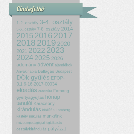
Címkefelhő
3-4. osztály
1-2. osztály
2014
7-8. osztály
5-6.. osztály
2017
2015
2016
2018
2019
2020
2023
2022
2021
2024
2025
2026
advent
adomány
ajándékok
Ballagás
Budapest
Anyák napja
DÖk gyűlés
EFOP-
3.1.6-16-2017-00034
előadás
Farsang
erdei túra
hónap
gyertyagyújtás
tanulói
Karácsony
kirándulás
kiállítás
Lamberg-
munkáink
kastély
mikulás
múzeumpedagógiai foglalkozás
pályázat
osztálykirándulás