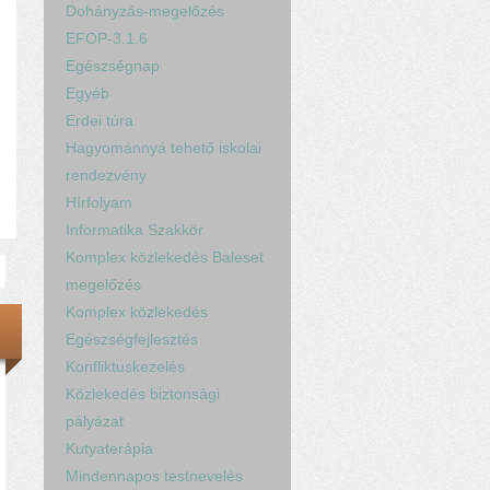
Dohányzás-megelőzés
EFOP-3.1.6
Egészségnap
Egyéb
Erdei túra
Hagyománnyá tehető iskolai
rendezvény
Hírfolyam
Informatika Szakkör
Komplex közlekedés Baleset
megelőzés
Komplex közlekedés
Egészségfejlesztés
Konfliktuskezelés
Közlekedés biztonsági
pályázat
Kutyaterápia
Mindennapos testnevelés