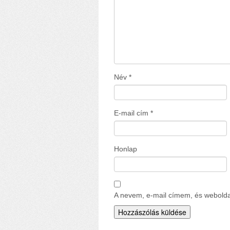
Név
*
E-mail cím
*
Honlap
A nevem, e-mail címem, és webol