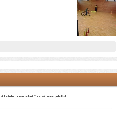
.
A kötelező mezőket
*
karakterrel jelöltük