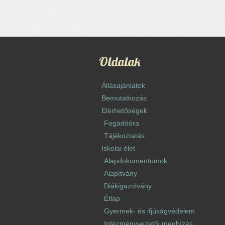
Oldalak
Állásajánlatok
Bemutatkozás
Elérhetőségek
Fogadóóra
Tájékoztatás
Iskolai élet
Alapdokumentumok
Alapítvány
Diákigazolvány
Étlap
Gyermek- és ifjúságvédelem
Intézményvezetői megbízás