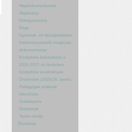
Alapdokumentumok
Alapítvány
Diákigazolvány
Étlap
Gyermek- és ifjúságvédelem
Intézményvezetői megbízás
dokumentumai
Középfokú beiskolázás a
2026-2027-ös tanévben
Középfokú eredmények
Órarendek (2025/26. tanév)
Pedagógiai szakmai
ellenőrzés
Szakképzés
Szakkörök
Tanév rendje
Ökoiskola