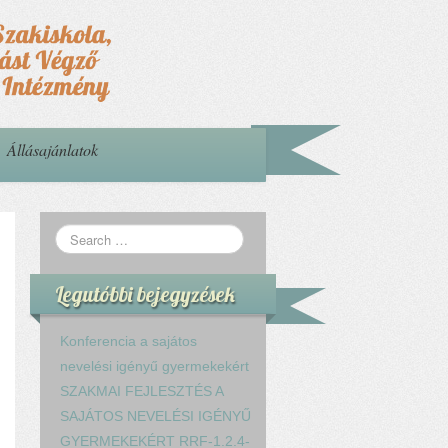
Állásajánlatok
Legutóbbi bejegyzések
Konferencia a sajátos
nevelési igényű gyermekekért
SZAKMAI FEJLESZTÉS A
SAJÁTOS NEVELÉSI IGÉNYŰ
GYERMEKEKÉRT RRF-1.2.4-