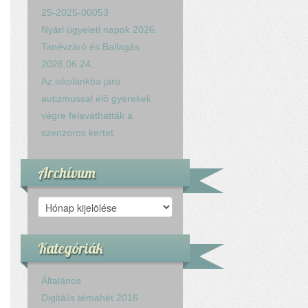
25-2025-00053
Nyári ügyeleti napok 2026.
Tanévzáró és Ballagás
2026.06.24.
Az iskolánkba járó
autizmussal élő gyerekek
végre felavathatták a
szenzoros kertet
Archívum
Archívum
Kategóriák
Általános
Digitális témahét 2016