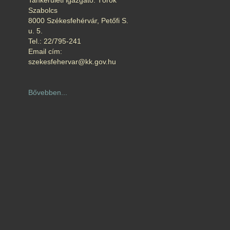
Tankerületi igazgató: Török
Szabolcs
8000 Székesfehérvár, Petőfi S.
u. 5.
Tel.: 22/795-241
Email cím:
szekesfehervar@kk.gov.hu
Bővebben...