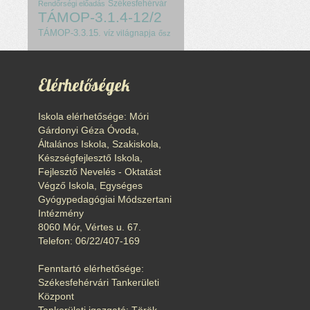
Székesfehérvár
Rendőrségi előadás
TÁMOP-3.1.4-12/2
TÁMOP-3.3.15.
víz világnapja
ősz
Elérhetőségek
Iskola elérhetősége: Móri
Gárdonyi Géza Óvoda,
Általános Iskola, Szakiskola,
Készségfejlesztő Iskola,
Fejlesztő Nevelés - Oktatást
Végző Iskola, Egységes
Gyógypedagógiai Módszertani
Intézmény
8060 Mór, Vértes u. 67.
Telefon: 06/22/407-169
Fenntartó elérhetősége:
Székesfehérvári Tankerületi
Központ