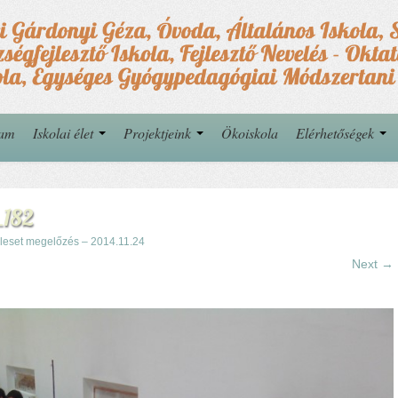
yam
Iskolai élet
Projektjeink
Ökoiskola
Elérhetőségek
_182
leset megelőzés – 2014.11.24
Next →