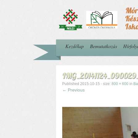
Kezdőlap
Bemutatkozás
Hírfol
IMG_20141124_090029
Published
2015-10-15
- size:
800 × 600
in
Ba
← Previous