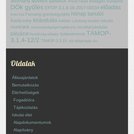
advent
adomány
ajándékok
Ballagás
Budapest
Anyák napja
DÖk gyűlés
előadás
EFOP-3.1.6-16-2017-00034
hónap tanulói
Farsang
gyertyagyújtás
erdei túra
kirándulás
Karácsony
kiállítás
Lamberg-kastély
mikulás
munkáink
osztálykirándulás
múzeumpedagógiai foglalkozás
TÁMOP-
pályázat
Székesfehérvár
Rendőrségi előadás
3.1.4-12/2
TÁMOP-3.3.15.
víz világnapja
ősz
Oldalak
Állásajánlatok
Bemutatkozás
Elérhetőségek
Fogadóóra
Tájékoztatás
Iskolai élet
Alapdokumentumok
Alapítvány