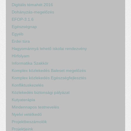
Digitális témahét 2016
Dohányzás-megelőzés
EFOP-3.1.6
Egészségnap
Egyéb
Erdei túra
Hagyománnyá tehető iskolai rendezvény
Hírfolyam
Informatika Szakkör
Komplex közlekedés Baleset megelőzés
Komplex közlekedés Egészségfejlesztés
Konfliktuskezelés
Közlekedés biztonsági pályázat
Kutyaterápia
Mindennapos testnevelés
Nyelvi vetélkedő
Projektbeszámolók
Projektjeink