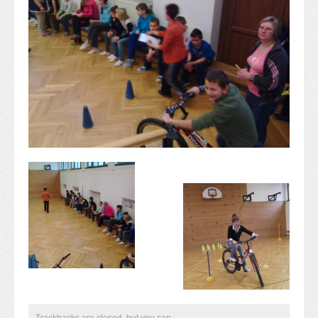
Alapítvány
Pedagógiai szakmai ellenőrzés
Gyermek- és ifjúságvédelem
Étlap
Projektjeink
Digitális témahét 2016
EFOP-3.1.6
Közlekedés biztonsági pályázat
TÁMOP 2.2.7.A-13/1
TÁMOP-3.1.4-12/2
Projektbeszámolók
Egészségnap
Informatika Szakkör
Konfliktuskezelés
Mindennapos testnevelés
Dohányzás-megelőzés
Erdei túra
Trackbacks are closed, but you can