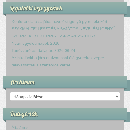
Legutóbbi bejegyzések
Konferencia a sajátos nevelési igényű gyermekekért
SZAKMAI FEJLESZTÉS A SAJÁTOS NEVELÉSI IGÉNYŰ
GYERMEKEKÉRT RRF-1.2.4-25-2025-00053
Nyári ügyeleti napok 2026.
Tanévzáró és Ballagás 2026.06.24.
Az iskolánkba járó autizmussal élő gyerekek végre
felavathatták a szenzoros kertet
Archívum
Archívum
Kategóriák
Általános