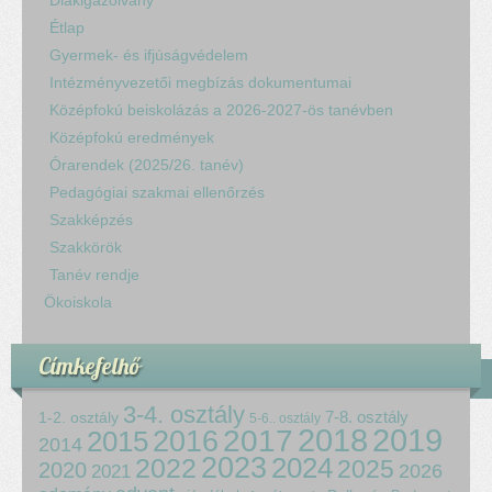
Diákigazolvány
Étlap
Gyermek- és ifjúságvédelem
Intézményvezetői megbízás dokumentumai
Középfokú beiskolázás a 2026-2027-ös tanévben
Középfokú eredmények
Órarendek (2025/26. tanév)
Pedagógiai szakmai ellenőrzés
Szakképzés
Szakkörök
Tanév rendje
Ökoiskola
Címkefelhő
3-4. osztály
7-8. osztály
1-2. osztály
5-6.. osztály
2018
2017
2019
2015
2016
2014
2023
2024
2022
2025
2020
2021
2026