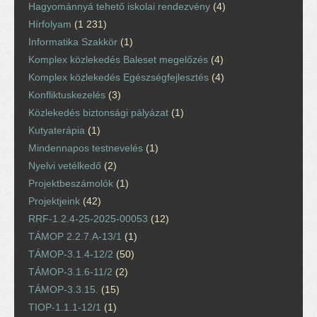
Hagyománnyá tehető iskolai rendezvény
(4)
Hírfolyam
(1 231)
Informatika Szakkör
(1)
Komplex közlekedés Baleset megelőzés
(4)
Komplex közlekedés Egészségfejlesztés
(4)
Konfliktuskezelés
(3)
Közlekedés biztonsági pályázat
(1)
Kutyaterápia
(1)
Mindennapos testnevelés
(1)
Nyelvi vetélkedő
(2)
Projektbeszámolók
(1)
Projektjeink
(42)
RRF-1.2.4-25-2025-00053
(12)
TÁMOP 2.2.7.A-13/1
(1)
TÁMOP-3.1.4-12/2
(50)
TÁMOP-3.1.6-11/2
(2)
TÁMOP-3.3.15.
(15)
TIOP-1.1.1-12/1
(1)