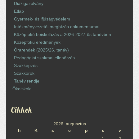
Diákigazolvány
Étlap
Gyermek- és ifjúságvédelem
Intézményvezetői megbízás dokumentumai
Középfokú beiskolázás a 2026-2027-ös tanévben
Középfokú eredmények
Órarendek (2025/26. tanév)
Pedagógiai szakmai ellenőrzés
Szakképzés
Szakkörök
Tanév rendje
Ökoiskola
Cikkek
2026. augusztus
h
K
s
c
p
s
v
1
2