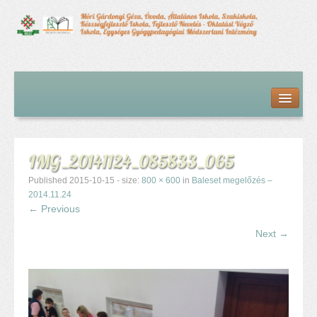
Kezdőlap
Bemutatkozás
Hírfolyam
Iskolai élet
IMG_20141124_085833_065
Alapdokumentumok
Intézményvezetői megbízás dokumentumai
Published
2015-10-15
- size:
800 × 600
in
Baleset megelőzés –
Órarendek (2025/26. tanév)
2014.11.24
← Previous
Szakképzés
Szakkörök
Next →
Tanév rendje
Diákigazolvány
Középfokú beiskolázás a 2026-2027-ös tanévben
Középfokú eredmények