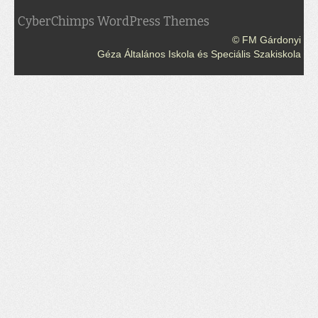
CyberChimps WordPress Themes
© FM Gárdonyi
Géza Általános Iskola és Speciális Szakiskola