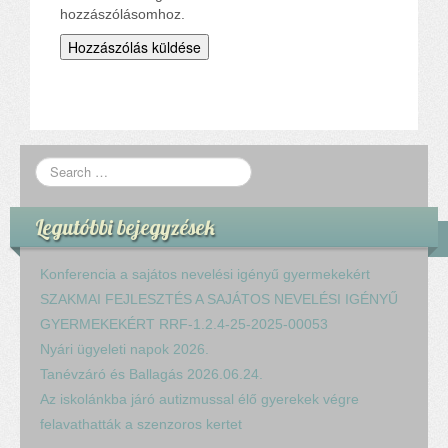
hozzászólásomhoz.
Legutóbbi bejegyzések
Konferencia a sajátos nevelési igényű gyermekekért
SZAKMAI FEJLESZTÉS A SAJÁTOS NEVELÉSI IGÉNYŰ
GYERMEKEKÉRT RRF-1.2.4-25-2025-00053
Nyári ügyeleti napok 2026.
Tanévzáró és Ballagás 2026.06.24.
Az iskolánkba járó autizmussal élő gyerekek végre
felavathatták a szenzoros kertet