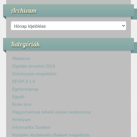
Archívum
Archívum
Kategóriák
Általános
Digitális témahét 2016
Dohányzás-megelőzés
EFOP-3.1.6
Egészségnap
Egyéb
Erdei túra
Hagyománnyá tehető iskolai rendezvény
Hírfolyam
Informatika Szakkör
Komplex közlekedés Baleset megelőzés