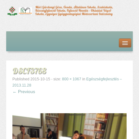
Kezdőlap
Bemutatkozás
Hírfolyam
Iskolai élet
DSCF3768
Alapdokumentumok
Intézményvezetői megbízás dokumentumai
Published
2015-10-15
- size:
800 × 1067
in
Egészségfejlesztés –
Órarendek (2025/26. tanév)
2013.11.28
← Previous
Szakképzés
Szakkörök
Tanév rendje
Diákigazolvány
Középfokú beiskolázás a 2026-2027-ös tanévben
Középfokú eredmények