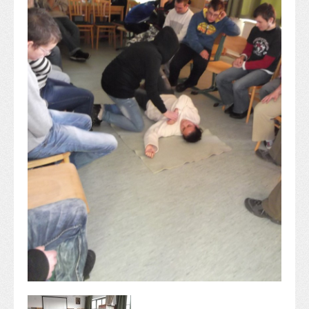
Alapítvány
Pedagógiai szakmai ellenőrzés
Gyermek- és ifjúságvédelem
Étlap
Projektjeink
Digitális témahét 2016
EFOP-3.1.6
Közlekedés biztonsági pályázat
TÁMOP 2.2.7.A-13/1
TÁMOP-3.1.4-12/2
Projektbeszámolók
Egészségnap
Informatika Szakkör
Konfliktuskezelés
Mindennapos testnevelés
Dohányzás-megelőzés
Erdei túra