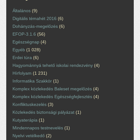
Általános
(9)
Digitális témahét 2016
(6)
Dohányzás-megelőzés
(6)
EFOP-3.1.6
(56)
Egészségnap
(4)
Egyéb
(1 028)
Erdei túra
(6)
Hagyománnyá tehető iskolai rendezvény
(4)
Hírfolyam
(1 231)
Informatika Szakkör
(1)
Komplex közlekedés Baleset megelőzés
(4)
Komplex közlekedés Egészségfejlesztés
(4)
Konfliktuskezelés
(3)
Közlekedés biztonsági pályázat
(1)
Kutyaterápia
(1)
Mindennapos testnevelés
(1)
Nyelvi vetélkedő
(2)