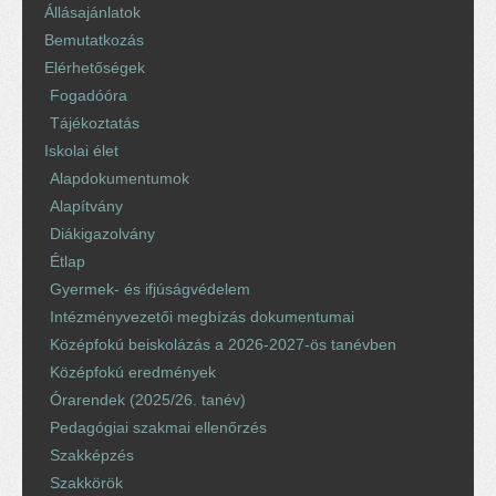
Állásajánlatok
Bemutatkozás
Elérhetőségek
Fogadóóra
Tájékoztatás
Iskolai élet
Alapdokumentumok
Alapítvány
Diákigazolvány
Étlap
Gyermek- és ifjúságvédelem
Intézményvezetői megbízás dokumentumai
Középfokú beiskolázás a 2026-2027-ös tanévben
Középfokú eredmények
Órarendek (2025/26. tanév)
Pedagógiai szakmai ellenőrzés
Szakképzés
Szakkörök