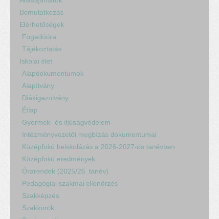
Bemutatkozás
Elérhetőségek
Fogadóóra
Tájékoztatás
Iskolai élet
Alapdokumentumok
Alapítvány
Diákigazolvány
Étlap
Gyermek- és ifjúságvédelem
Intézményvezetői megbízás dokumentumai
Középfokú beiskolázás a 2026-2027-ös tanévben
Középfokú eredmények
Órarendek (2025/26. tanév)
Pedagógiai szakmai ellenőrzés
Szakképzés
Szakkörök