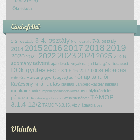
Tanév rendje
Ökoiskola
Címkefelhő
3-4. osztály
7-8. osztály
1-2. osztály
5-6.. osztály
2018
2017
2019
2015
2016
2014
2023
2024
2022
2025
2020
2021
2026
advent
adomány
ajándékok
Ballagás
Budapest
Anyák napja
DÖk gyűlés
előadás
EFOP-3.1.6-16-2017-00034
hónap tanulói
Farsang
gyertyagyújtás
erdei túra
kirándulás
Karácsony
kiállítás
Lamberg-kastély
mikulás
munkáink
osztálykirándulás
múzeumpedagógiai foglalkozás
TÁMOP-
pályázat
Székesfehérvár
Rendőrségi előadás
3.1.4-12/2
TÁMOP-3.3.15.
víz világnapja
ősz
Oldalak