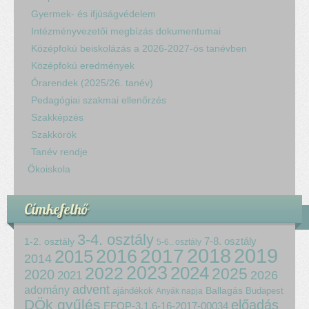
Gyermek- és ifjúságvédelem
Intézményvezetői megbízás dokumentumai
Középfokú beiskolázás a 2026-2027-ös tanévben
Középfokú eredmények
Órarendek (2025/26. tanév)
Pedagógiai szakmai ellenőrzés
Szakképzés
Szakkörök
Tanév rendje
Ökoiskola
Címkefelhő
3-4. osztály
7-8. osztály
1-2. osztály
5-6.. osztály
2018
2017
2019
2015
2016
2014
2023
2024
2022
2025
2020
2021
2026
advent
adomány
ajándékok
Ballagás
Budapest
Anyák napja
DÖk gyűlés
előadás
EFOP-3.1.6-16-2017-00034