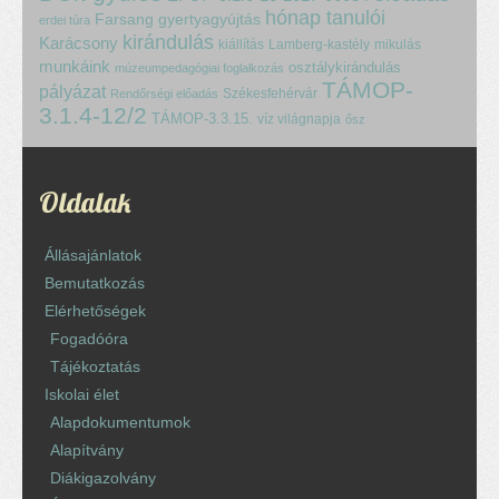
hónap tanulói
Farsang
gyertyagyújtás
erdei túra
kirándulás
Karácsony
kiállítás
Lamberg-kastély
mikulás
munkáink
osztálykirándulás
múzeumpedagógiai foglalkozás
TÁMOP-
pályázat
Székesfehérvár
Rendőrségi előadás
3.1.4-12/2
TÁMOP-3.3.15.
víz világnapja
ősz
Oldalak
Állásajánlatok
Bemutatkozás
Elérhetőségek
Fogadóóra
Tájékoztatás
Iskolai élet
Alapdokumentumok
Alapítvány
Diákigazolvány