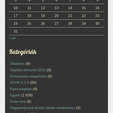
10
11
12
13
14
15
16
17
18
19
20
21
22
23
24
25
26
27
28
29
30
31
« júl
Kategóriák
Általános
(9)
Digitális témahét 2016
(6)
Dohányzás-megelőzés
(6)
EFOP-3.1.6
(56)
Egészségnap
(4)
Egyéb
(1 028)
Erdei túra
(6)
Hagyománnyá tehető iskolai rendezvény
(4)