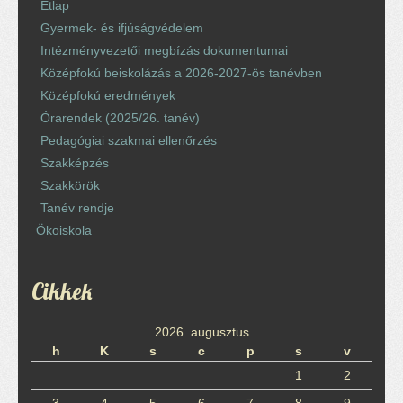
Étlap
Gyermek- és ifjúságvédelem
Intézményvezetői megbízás dokumentumai
Középfokú beiskolázás a 2026-2027-ös tanévben
Középfokú eredmények
Órarendek (2025/26. tanév)
Pedagógiai szakmai ellenőrzés
Szakképzés
Szakkörök
Tanév rendje
Ökoiskola
Cikkek
2026. augusztus
h
K
s
c
p
s
v
1
2
3
4
5
6
7
8
9