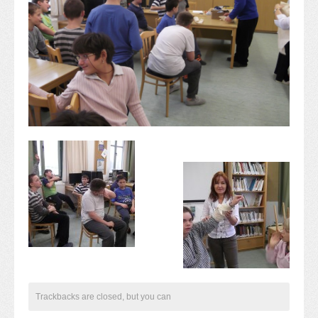
Alapítvány
Pedagógiai szakmai ellenőrzés
Gyermek- és ifjúságvédelem
Étlap
Projektjeink
Digitális témahét 2016
EFOP-3.1.6
Közlekedés biztonsági pályázat
TÁMOP 2.2.7.A-13/1
TÁMOP-3.1.4-12/2
Projektbeszámolók
Egészségnap
Informatika Szakkör
Konfliktuskezelés
Mindennapos testnevelés
Dohányzás-megelőzés
Trackbacks are closed, but you can
Erdei túra