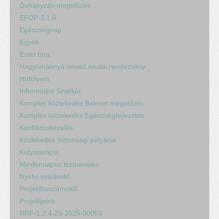
Dohányzás-megelőzés
EFOP-3.1.6
Egészségnap
Egyéb
Erdei túra
Hagyománnyá tehető iskolai rendezvény
Hírfolyam
Informatika Szakkör
Komplex közlekedés Baleset megelőzés
Komplex közlekedés Egészségfejlesztés
Konfliktuskezelés
Közlekedés biztonsági pályázat
Kutyaterápia
Mindennapos testnevelés
Nyelvi vetélkedő
Projektbeszámolók
Projektjeink
RRF-1.2.4-25-2025-00053