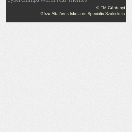
CyberChimps WordPress Themes
© FM Gárdonyi
Géza Általános Iskola és Speciális Szakiskola