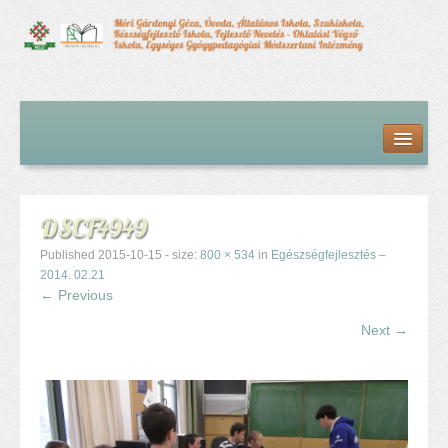
Kezdőlap
Bemutatkozás
Hírfolyam
Iskolai élet
DSCF4949
Alapdokumentumok
Intézményvezetői megbízás dokumentumai
Published
2015-10-15
- size:
800 × 534
in
Egészségfejlesztés –
Órarendek (2025/26. tanév)
2014. 02.21
← Previous
Szakképzés
Szakkörök
Next →
Tanév rendje
Diákigazolvány
Középfokú beiskolázás a 2026-2027-ös tanévben
Középfokú eredmények