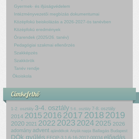
Gyermek- és ifjúságvédelem
Intézményvezetői megbízás dokumentumai
Középfokú beiskolázás a 2026-2027-ös tanévben
Középfokú eredmények
Órarendek (2025/26. tanév)
Pedagógiai szakmai ellenőrzés
Szakképzés
Szakkörök
Tanév rendje
Ökoiskola
Címkefelhő
3-4. osztály
7-8. osztály
1-2. osztály
5-6.. osztály
2018
2017
2019
2015
2016
2014
2023
2024
2022
2025
2020
2021
2026
advent
adomány
ajándékok
Ballagás
Budapest
Anyák napja
DÖk gyűlés
előadás
EFOP-3.1.6-16-2017-00034