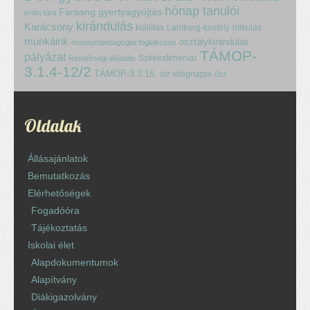
hónap tanulói
Farsang
gyertyagyújtás
erdei túra
kirándulás
Karácsony
kiállítás
Lamberg-kastély
mikulás
munkáink
osztálykirándulás
múzeumpedagógiai foglalkozás
TÁMOP-
pályázat
Székesfehérvár
Rendőrségi előadás
3.1.4-12/2
TÁMOP-3.3.15.
víz világnapja
ősz
Oldalak
Állásajánlatok
Bemutatkozás
Elérhetőségek
Fogadóóra
Tájékoztatás
Iskolai élet
Alapdokumentumok
Alapítvány
Diákigazolvány