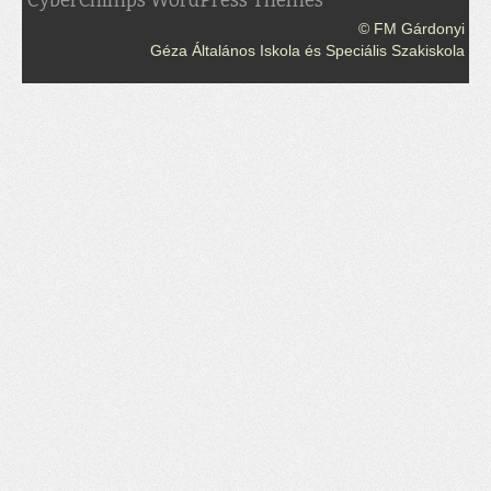
CyberChimps WordPress Themes
© FM Gárdonyi
Géza Általános Iskola és Speciális Szakiskola