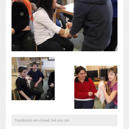
Alapítvány
Pedagógiai szakmai ellenőrzés
Gyermek- és ifjúságvédelem
Étlap
Projektjeink
Digitális témahét 2016
EFOP-3.1.6
Közlekedés biztonsági pályázat
TÁMOP 2.2.7.A-13/1
TÁMOP-3.1.4-12/2
Projektbeszámolók
Egészségnap
Informatika Szakkör
Konfliktuskezelés
Mindennapos testnevelés
Dohányzás-megelőzés
Trackbacks are closed, but you can
Erdei túra