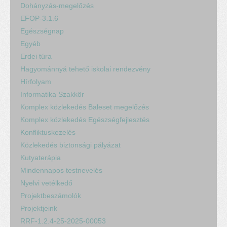
Dohányzás-megelőzés
EFOP-3.1.6
Egészségnap
Egyéb
Erdei túra
Hagyománnyá tehető iskolai rendezvény
Hírfolyam
Informatika Szakkör
Komplex közlekedés Baleset megelőzés
Komplex közlekedés Egészségfejlesztés
Konfliktuskezelés
Közlekedés biztonsági pályázat
Kutyaterápia
Mindennapos testnevelés
Nyelvi vetélkedő
Projektbeszámolók
Projektjeink
RRF-1.2.4-25-2025-00053