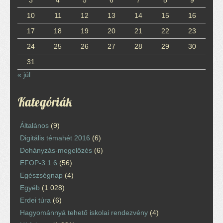
10
11
12
13
14
15
16
17
18
19
20
21
22
23
24
25
26
27
28
29
30
31
« júl
Kategóriák
Általános
(9)
Digitális témahét 2016
(6)
Dohányzás-megelőzés
(6)
EFOP-3.1.6
(56)
Egészségnap
(4)
Egyéb
(1 028)
Erdei túra
(6)
Hagyománnyá tehető iskolai rendezvény
(4)