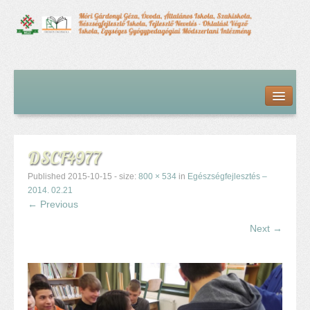
Kezdőlap
Bemutatkozás
Hírfolyam
Iskolai élet
DSCF4977
Alapdokumentumok
Intézményvezetői megbízás dokumentumai
Published
2015-10-15
- size:
800 × 534
in
Egészségfejlesztés –
Órarendek (2025/26. tanév)
2014. 02.21
← Previous
Szakképzés
Szakkörök
Next →
Tanév rendje
Diákigazolvány
Középfokú beiskolázás a 2026-2027-ös tanévben
Középfokú eredmények