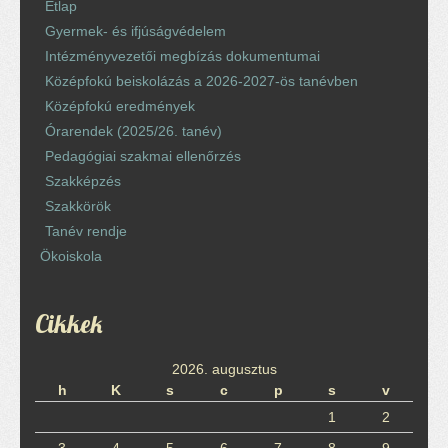
Étlap
Gyermek- és ifjúságvédelem
Intézményvezetői megbízás dokumentumai
Középfokú beiskolázás a 2026-2027-ös tanévben
Középfokú eredmények
Órarendek (2025/26. tanév)
Pedagógiai szakmai ellenőrzés
Szakképzés
Szakkörök
Tanév rendje
Ökoiskola
Cikkek
2026. augusztus
h
K
s
c
p
s
v
1
2
3
4
5
6
7
8
9