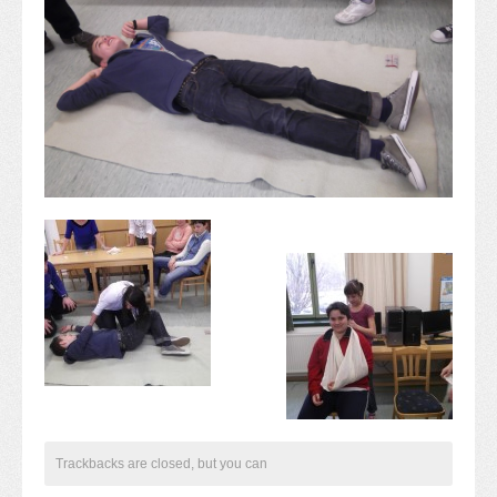
Alapítvány
Pedagógiai szakmai ellenőrzés
Gyermek- és ifjúságvédelem
Étlap
Projektjeink
Digitális témahét 2016
EFOP-3.1.6
Közlekedés biztonsági pályázat
TÁMOP 2.2.7.A-13/1
TÁMOP-3.1.4-12/2
Projektbeszámolók
Egészségnap
Informatika Szakkör
Konfliktuskezelés
Mindennapos testnevelés
Dohányzás-megelőzés
Trackbacks are closed, but you can
Erdei túra