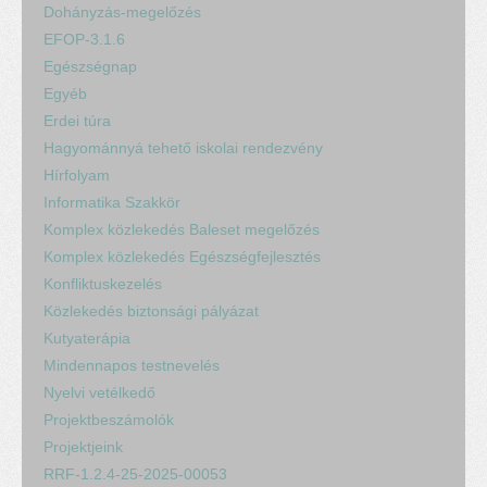
Dohányzás-megelőzés
EFOP-3.1.6
Egészségnap
Egyéb
Erdei túra
Hagyománnyá tehető iskolai rendezvény
Hírfolyam
Informatika Szakkör
Komplex közlekedés Baleset megelőzés
Komplex közlekedés Egészségfejlesztés
Konfliktuskezelés
Közlekedés biztonsági pályázat
Kutyaterápia
Mindennapos testnevelés
Nyelvi vetélkedő
Projektbeszámolók
Projektjeink
RRF-1.2.4-25-2025-00053