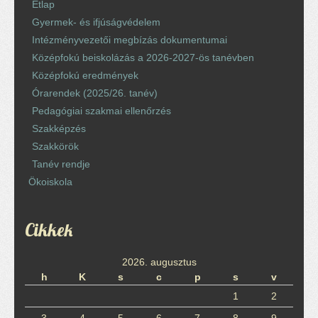
Étlap
Gyermek- és ifjúságvédelem
Intézményvezetői megbízás dokumentumai
Középfokú beiskolázás a 2026-2027-ös tanévben
Középfokú eredmények
Órarendek (2025/26. tanév)
Pedagógiai szakmai ellenőrzés
Szakképzés
Szakkörök
Tanév rendje
Ökoiskola
Cikkek
2026. augusztus
h
K
s
c
p
s
v
1
2
3
4
5
6
7
8
9