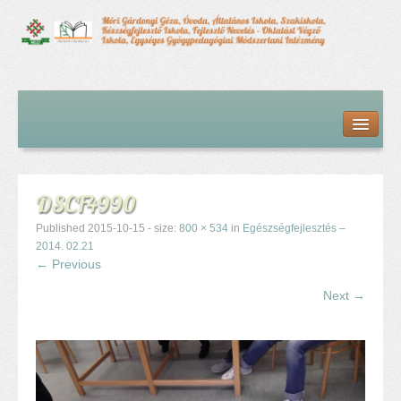
Kezdőlap
Bemutatkozás
Hírfolyam
Iskolai élet
DSCF4990
Alapdokumentumok
Intézményvezetői megbízás dokumentumai
Published
2015-10-15
- size:
800 × 534
in
Egészségfejlesztés –
Órarendek (2025/26. tanév)
2014. 02.21
← Previous
Szakképzés
Szakkörök
Next →
Tanév rendje
Diákigazolvány
Középfokú beiskolázás a 2026-2027-ös tanévben
Középfokú eredmények