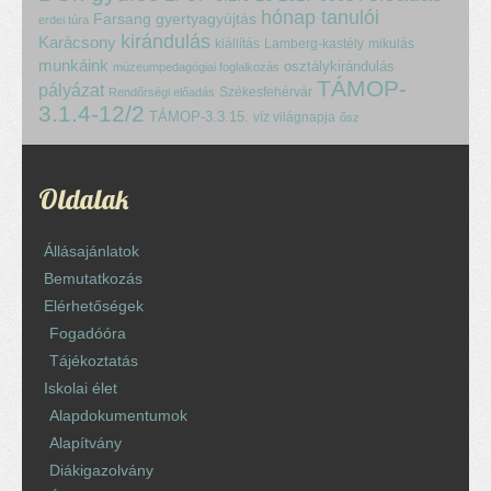
hónap tanulói
Farsang
gyertyagyújtás
erdei túra
kirándulás
Karácsony
kiállítás
Lamberg-kastély
mikulás
munkáink
osztálykirándulás
múzeumpedagógiai foglalkozás
TÁMOP-
pályázat
Székesfehérvár
Rendőrségi előadás
3.1.4-12/2
TÁMOP-3.3.15.
víz világnapja
ősz
Oldalak
Állásajánlatok
Bemutatkozás
Elérhetőségek
Fogadóóra
Tájékoztatás
Iskolai élet
Alapdokumentumok
Alapítvány
Diákigazolvány