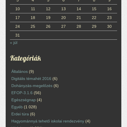
10
11
12
13
14
15
16
17
18
19
20
21
22
23
24
25
26
27
28
29
30
31
« júl
Kategóriák
Általános
(9)
Digitális témahét 2016
(6)
Dohányzás-megelőzés
(6)
EFOP-3.1.6
(56)
Egészségnap
(4)
Egyéb
(1 028)
Erdei túra
(6)
Hagyománnyá tehető iskolai rendezvény
(4)