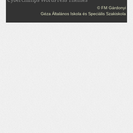
CyberChimps WordPress Themes
© FM Gárdonyi
Géza Általános Iskola és Speciális Szakiskola