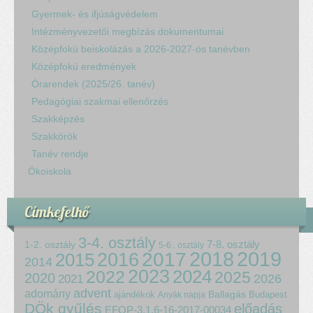
Gyermek- és ifjúságvédelem
Intézményvezetői megbízás dokumentumai
Középfokú beiskolázás a 2026-2027-ös tanévben
Középfokú eredmények
Órarendek (2025/26. tanév)
Pedagógiai szakmai ellenőrzés
Szakképzés
Szakkörök
Tanév rendje
Ökoiskola
Címkefelhő
3-4. osztály
7-8. osztály
1-2. osztály
5-6.. osztály
2018
2017
2019
2015
2016
2014
2023
2024
2022
2025
2020
2021
2026
advent
adomány
ajándékok
Ballagás
Budapest
Anyák napja
DÖk gyűlés
előadás
EFOP-3.1.6-16-2017-00034