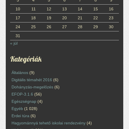
10
11
12
13
14
15
16
17
18
19
20
21
22
23
24
25
26
27
28
29
30
31
« júl
Kategóriák
Általános
(9)
Digitális témahét 2016
(6)
Dohányzás-megelőzés
(6)
EFOP-3.1.6
(56)
Egészségnap
(4)
Egyéb
(1 028)
Erdei túra
(6)
Hagyománnyá tehető iskolai rendezvény
(4)