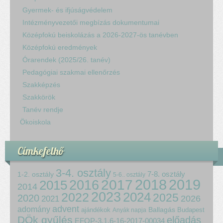
Gyermek- és ifjúságvédelem
Intézményvezetői megbízás dokumentumai
Középfokú beiskolázás a 2026-2027-ös tanévben
Középfokú eredmények
Órarendek (2025/26. tanév)
Pedagógiai szakmai ellenőrzés
Szakképzés
Szakkörök
Tanév rendje
Ökoiskola
Címkefelhő
3-4. osztály
7-8. osztály
1-2. osztály
5-6.. osztály
2018
2017
2019
2015
2016
2014
2023
2024
2022
2025
2020
2021
2026
advent
adomány
ajándékok
Ballagás
Budapest
Anyák napja
DÖk gyűlés
előadás
EFOP-3.1.6-16-2017-00034