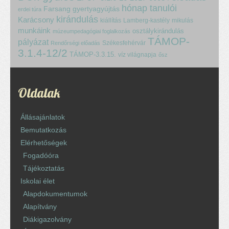
hónap tanulói
Farsang
gyertyagyújtás
erdei túra
kirándulás
Karácsony
kiállítás
Lamberg-kastély
mikulás
munkáink
osztálykirándulás
múzeumpedagógiai foglalkozás
TÁMOP-
pályázat
Székesfehérvár
Rendőrségi előadás
3.1.4-12/2
TÁMOP-3.3.15.
víz világnapja
ősz
Oldalak
Állásajánlatok
Bemutatkozás
Elérhetőségek
Fogadóóra
Tájékoztatás
Iskolai élet
Alapdokumentumok
Alapítvány
Diákigazolvány