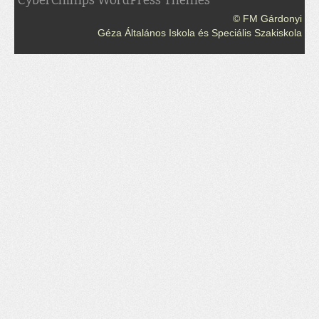
CyberChimps WordPress Themes
© FM Gárdonyi
Géza Általános Iskola és Speciális Szakiskola