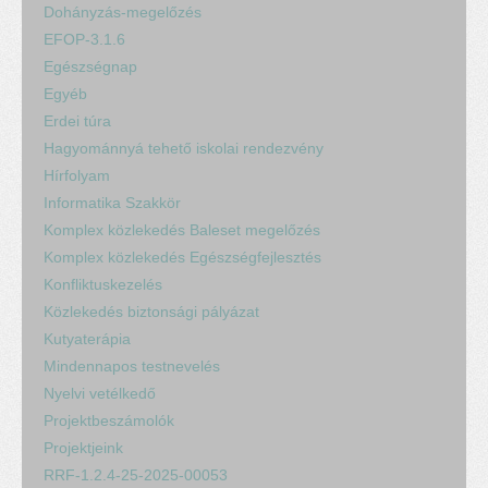
Dohányzás-megelőzés
EFOP-3.1.6
Egészségnap
Egyéb
Erdei túra
Hagyománnyá tehető iskolai rendezvény
Hírfolyam
Informatika Szakkör
Komplex közlekedés Baleset megelőzés
Komplex közlekedés Egészségfejlesztés
Konfliktuskezelés
Közlekedés biztonsági pályázat
Kutyaterápia
Mindennapos testnevelés
Nyelvi vetélkedő
Projektbeszámolók
Projektjeink
RRF-1.2.4-25-2025-00053