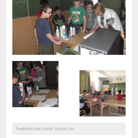
Alapítvány
Pedagógiai szakmai ellenőrzés
Gyermek- és ifjúságvédelem
Étlap
Projektjeink
Digitális témahét 2016
EFOP-3.1.6
Közlekedés biztonsági pályázat
TÁMOP 2.2.7.A-13/1
TÁMOP-3.1.4-12/2
Projektbeszámolók
Egészségnap
Informatika Szakkör
Konfliktuskezelés
Mindennapos testnevelés
Dohányzás-megelőzés
Trackbacks are closed, but you can
Erdei túra