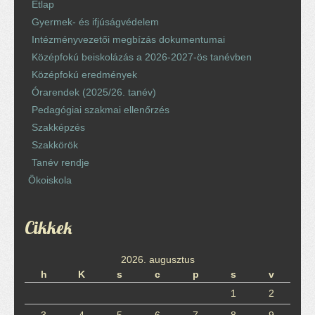
Étlap
Gyermek- és ifjúságvédelem
Intézményvezetői megbízás dokumentumai
Középfokú beiskolázás a 2026-2027-ös tanévben
Középfokú eredmények
Órarendek (2025/26. tanév)
Pedagógiai szakmai ellenőrzés
Szakképzés
Szakkörök
Tanév rendje
Ökoiskola
Cikkek
2026. augusztus
h
K
s
c
p
s
v
1
2
3
4
5
6
7
8
9