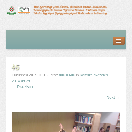
Kezdőlap
Bemutatkozás
Hírfolyam
Iskolai élet
45
Alapdokumentumok
Intézményvezetői megbízás dokumentumai
Published
2015-10-15
- size:
800 × 600
in
Konfliktuskezelés –
Órarendek (2025/26. tanév)
2014.09.29
← Previous
Szakképzés
Szakkörök
Next →
Tanév rendje
Diákigazolvány
Középfokú beiskolázás a 2026-2027-ös tanévben
Középfokú eredmények