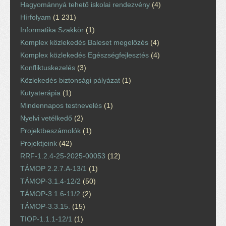
Hagyománnyá tehető iskolai rendezvény
(4)
Hírfolyam
(1 231)
Informatika Szakkör
(1)
Komplex közlekedés Baleset megelőzés
(4)
Komplex közlekedés Egészségfejlesztés
(4)
Konfliktuskezelés
(3)
Közlekedés biztonsági pályázat
(1)
Kutyaterápia
(1)
Mindennapos testnevelés
(1)
Nyelvi vetélkedő
(2)
Projektbeszámolók
(1)
Projektjeink
(42)
RRF-1.2.4-25-2025-00053
(12)
TÁMOP 2.2.7.A-13/1
(1)
TÁMOP-3.1.4-12/2
(50)
TÁMOP-3.1.6-11/2
(2)
TÁMOP-3.3.15.
(15)
TIOP-1.1.1-12/1
(1)