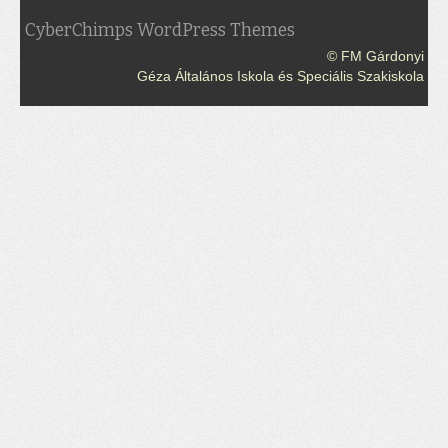
CyberChimps WordPress Themes
© FM Gárdonyi
Géza Általános Iskola és Speciális Szakiskola