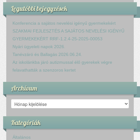
Legutóbbi bejegyzések
Konferencia a sajátos nevelési igényű gyermekekért
SZAKMAI FEJLESZTÉS A SAJÁTOS NEVELÉSI IGÉNYŰ
GYERMEKEKÉRT RRF-1.2.4-25-2025-00053
Nyári ügyeleti napok 2026.
Tanévzáró és Ballagás 2026.06.24.
Az iskolánkba járó autizmussal élő gyerekek végre
felavathatták a szenzoros kertet
Archívum
Archívum
Kategóriák
Általános