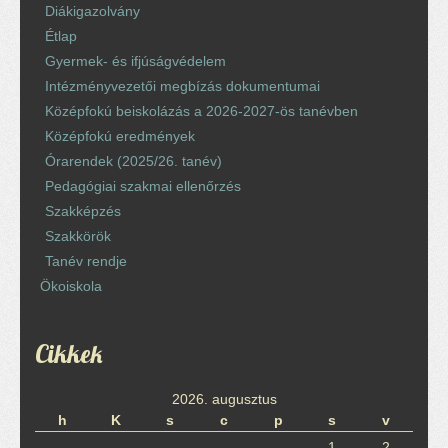
Diákigazolvány
Étlap
Gyermek- és ifjúságvédelem
Intézményvezetői megbízás dokumentumai
Középfokú beiskolázás a 2026-2027-ös tanévben
Középfokú eredmények
Órarendek (2025/26. tanév)
Pedagógiai szakmai ellenőrzés
Szakképzés
Szakkörök
Tanév rendje
Ökoiskola
Cikkek
2026. augusztus
h
K
s
c
p
s
v
1
2