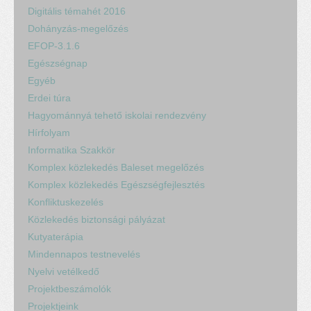
Digitális témahét 2016
Dohányzás-megelőzés
EFOP-3.1.6
Egészségnap
Egyéb
Erdei túra
Hagyománnyá tehető iskolai rendezvény
Hírfolyam
Informatika Szakkör
Komplex közlekedés Baleset megelőzés
Komplex közlekedés Egészségfejlesztés
Konfliktuskezelés
Közlekedés biztonsági pályázat
Kutyaterápia
Mindennapos testnevelés
Nyelvi vetélkedő
Projektbeszámolók
Projektjeink