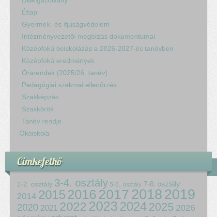
Diákigazolvány
Étlap
Gyermek- és ifjúságvédelem
Intézményvezetői megbízás dokumentumai
Középfokú beiskolázás a 2026-2027-ös tanévben
Középfokú eredmények
Órarendek (2025/26. tanév)
Pedagógiai szakmai ellenőrzés
Szakképzés
Szakkörök
Tanév rendje
Ökoiskola
Címkefelhő
3-4. osztály
7-8. osztály
1-2. osztály
5-6.. osztály
2018
2017
2019
2015
2016
2014
2023
2024
2022
2025
2020
2021
2026