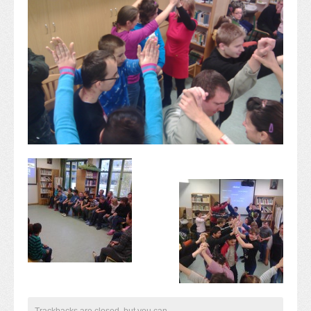
Alapítvány
Pedagógiai szakmai ellenőrzés
Gyermek- és ifjúságvédelem
Étlap
Projektjeink
Digitális témahét 2016
EFOP-3.1.6
Közlekedés biztonsági pályázat
TÁMOP 2.2.7.A-13/1
TÁMOP-3.1.4-12/2
Projektbeszámolók
Egészségnap
Informatika Szakkör
Konfliktuskezelés
Mindennapos testnevelés
Dohányzás-megelőzés
Erdei túra
Trackbacks are closed, but you can