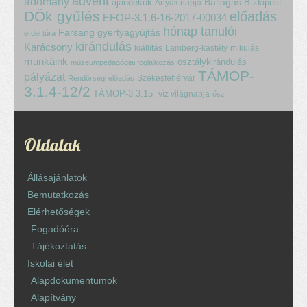
advent
adomány
ajándékok
Ballagás
Budapest
Anyák napja
DÖk gyűlés
előadás
EFOP-3.1.6-16-2017-00034
hónap tanulói
Farsang
gyertyagyújtás
erdei túra
kirándulás
Karácsony
kiállítás
Lamberg-kastély
mikulás
munkáink
osztálykirándulás
múzeumpedagógiai foglalkozás
TÁMOP-
pályázat
Székesfehérvár
Rendőrségi előadás
3.1.4-12/2
TÁMOP-3.3.15.
víz világnapja
ősz
Oldalak
Állásajánlatok
Bemutatkozás
Elérhetőségek
Fogadóóra
Tájékoztatás
Iskolai élet
Alapdokumentumok
Alapítvány