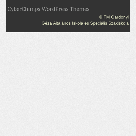
CyberChimps WordPress Themes
© FM Gárdonyi
Géza Általános Iskola és Speciális Szakiskola