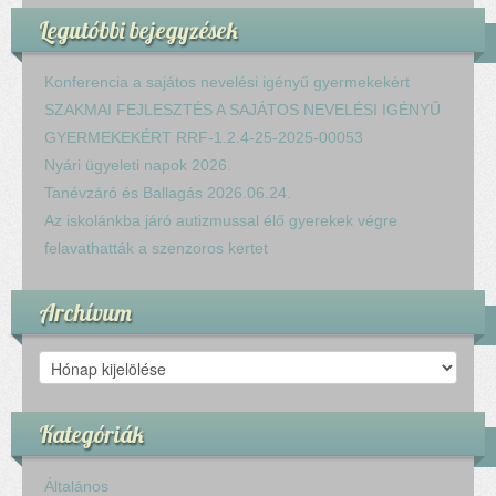
Legutóbbi bejegyzések
Konferencia a sajátos nevelési igényű gyermekekért
SZAKMAI FEJLESZTÉS A SAJÁTOS NEVELÉSI IGÉNYŰ
GYERMEKEKÉRT RRF-1.2.4-25-2025-00053
Nyári ügyeleti napok 2026.
Tanévzáró és Ballagás 2026.06.24.
Az iskolánkba járó autizmussal élő gyerekek végre
felavathatták a szenzoros kertet
Archívum
Archívum
Kategóriák
Általános