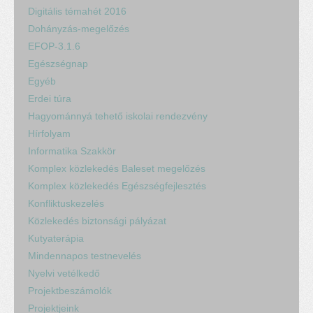
Digitális témahét 2016
Dohányzás-megelőzés
EFOP-3.1.6
Egészségnap
Egyéb
Erdei túra
Hagyománnyá tehető iskolai rendezvény
Hírfolyam
Informatika Szakkör
Komplex közlekedés Baleset megelőzés
Komplex közlekedés Egészségfejlesztés
Konfliktuskezelés
Közlekedés biztonsági pályázat
Kutyaterápia
Mindennapos testnevelés
Nyelvi vetélkedő
Projektbeszámolók
Projektjeink