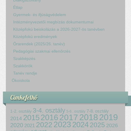
Diákigazolvány
Étlap
Gyermek- és ifjúságvédelem
Intézményvezetői megbízás dokumentumai
Középfokú beiskolázás a 2026-2027-ös tanévben
Középfokú eredmények
Órarendek (2025/26. tanév)
Pedagógiai szakmai ellenőrzés
Szakképzés
Szakkörök
Tanév rendje
Ökoiskola
Címkefelhő
3-4. osztály
7-8. osztály
1-2. osztály
5-6.. osztály
2018
2017
2019
2015
2016
2014
2023
2024
2022
2025
2020
2021
2026