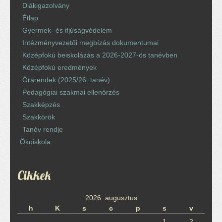
Diákigazolvány
Étlap
Gyermek- és ifjúságvédelem
Intézményvezetői megbízás dokumentumai
Középfokú beiskolázás a 2026-2027-ös tanévben
Középfokú eredmények
Órarendek (2025/26. tanév)
Pedagógiai szakmai ellenőrzés
Szakképzés
Szakkörök
Tanév rendje
Ökoiskola
Cikkek
2026. augusztus
h
K
s
c
p
s
v
1
2