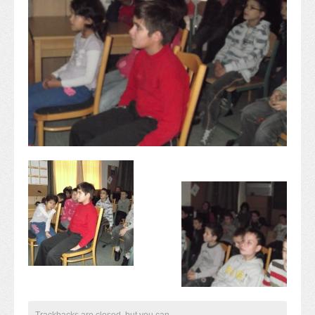
Alapítvány
Pedagógiai szakmai ellenőrzés
Gyermek- és ifjúságvédelem
Étlap
Projektjeink
Digitális témahét 2016
EFOP-3.1.6
Közlekedés biztonsági pályázat
TÁMOP 2.2.7.A-13/1
TÁMOP-3.1.4-12/2
Projektbeszámolók
Egészségnap
Informatika Szakkör
Konfliktuskezelés
Mindennapos testnevelés
Dohányzás-megelőzés
Erdei túra
Trackbacks are closed, but you can