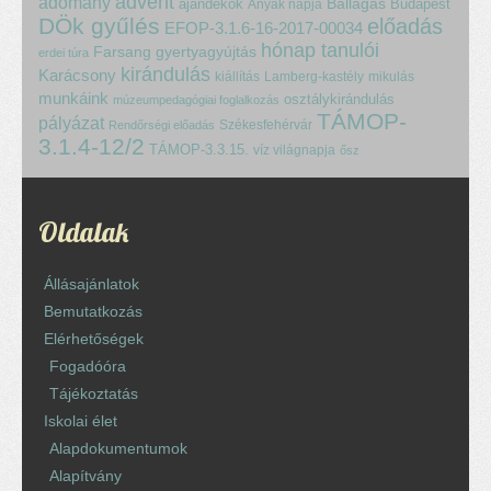
advent
adomány
ajándékok
Ballagás
Budapest
Anyák napja
DÖk gyűlés
előadás
EFOP-3.1.6-16-2017-00034
hónap tanulói
Farsang
gyertyagyújtás
erdei túra
kirándulás
Karácsony
kiállítás
Lamberg-kastély
mikulás
munkáink
osztálykirándulás
múzeumpedagógiai foglalkozás
TÁMOP-
pályázat
Székesfehérvár
Rendőrségi előadás
3.1.4-12/2
TÁMOP-3.3.15.
víz világnapja
ősz
Oldalak
Állásajánlatok
Bemutatkozás
Elérhetőségek
Fogadóóra
Tájékoztatás
Iskolai élet
Alapdokumentumok
Alapítvány