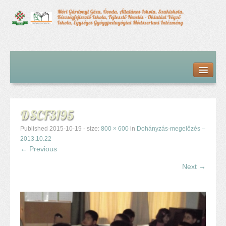
Kezdőlap
Bemutatkozás
Hírfolyam
Iskolai élet
DSCF3195
Alapdokumentumok
Intézményvezetői megbízás dokumentumai
Published
2015-10-19
- size:
800 × 600
in
Dohányzás-megelőzés –
Órarendek (2025/26. tanév)
2013.10.22
← Previous
Szakképzés
Szakkörök
Next →
Tanév rendje
Diákigazolvány
Középfokú beiskolázás a 2026-2027-ös tanévben
Középfokú eredmények