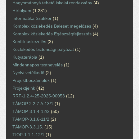
Hagyománnyá tehető iskolai rendezvény
(4)
Hírfolyam
(1 231)
Informatika Szakkör
(1)
Komplex közlekedés Baleset megelőzés
(4)
Komplex közlekedés Egészségfejlesztés
(4)
Konfliktuskezelés
(3)
Közlekedés biztonsági pályázat
(1)
Kutyaterápia
(1)
Mindennapos testnevelés
(1)
Nyelvi vetélkedő
(2)
Projektbeszámolók
(1)
Projektjeink
(42)
RRF-1.2.4-25-2025-00053
(12)
TÁMOP 2.2.7.A-13/1
(1)
TÁMOP-3.1.4-12/2
(50)
TÁMOP-3.1.6-11/2
(2)
TÁMOP-3.3.15.
(15)
TIOP-1.1.1-12/1
(1)