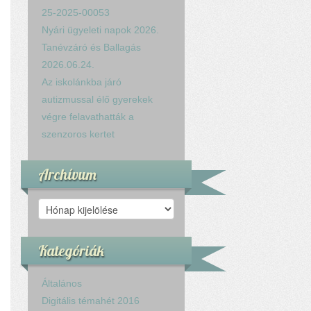
25-2025-00053
Nyári ügyeleti napok 2026.
Tanévzáró és Ballagás
2026.06.24.
Az iskolánkba járó
autizmussal élő gyerekek
végre felavathatták a
szenzoros kertet
Archívum
Archívum
Kategóriák
Általános
Digitális témahét 2016