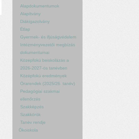
Alapdokumentumok
Alapítvány
Diákigazolvány
Étlap
Gyermek- és ifjúságvédelem
Intézményvezetői megbízás
dokumentumai
Középfokú beiskolázás a
2026-2027-ös tanévben
Középfokú eredmények
Órarendek (2025/26. tanév)
Pedagógiai szakmai
ellenőrzés
Szakképzés
Szakkörök
Tanév rendje
Ökoiskola