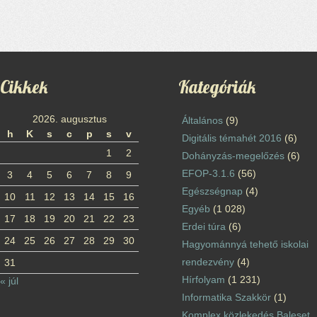
Cikkek
Kategóriák
2026. augusztus
Általános
(9)
h
K
s
c
p
s
v
Digitális témahét 2016
(6)
1
2
Dohányzás-megelőzés
(6)
EFOP-3.1.6
(56)
3
4
5
6
7
8
9
Egészségnap
(4)
10
11
12
13
14
15
16
Egyéb
(1 028)
17
18
19
20
21
22
23
Erdei túra
(6)
24
25
26
27
28
29
30
Hagyománnyá tehető iskolai
rendezvény
(4)
31
Hírfolyam
(1 231)
« júl
Informatika Szakkör
(1)
Komplex közlekedés Baleset