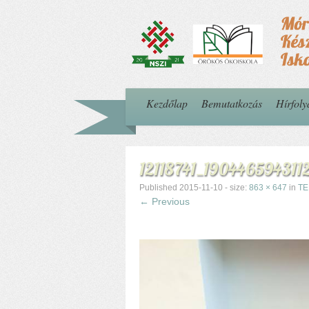
Kezdőlap
Bemutatkozás
Hírfol
12118741_19044659431
Published
2015-11-10
- size:
863 × 647
in
TE
← Previous