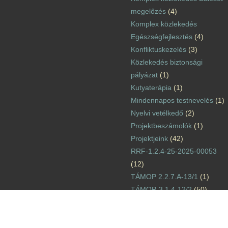
megelőzés
(4)
Komplex közlekedés
Egészségfejlesztés
(4)
Konfliktuskezelés
(3)
Közlekedés biztonsági
pályázat
(1)
Kutyaterápia
(1)
Mindennapos testnevelés
(1)
Nyelvi vetélkedő
(2)
Projektbeszámolók
(1)
Projektjeink
(42)
RRF-1.2.4-25-2025-00053
(12)
TÁMOP 2.2.7.A-13/1
(1)
TÁMOP-3.1.4-12/2
(50)
TÁMOP-3.1.6-11/2
(2)
TÁMOP-3.3.15.
(15)
TIOP-1.1.1-12/1
(1)