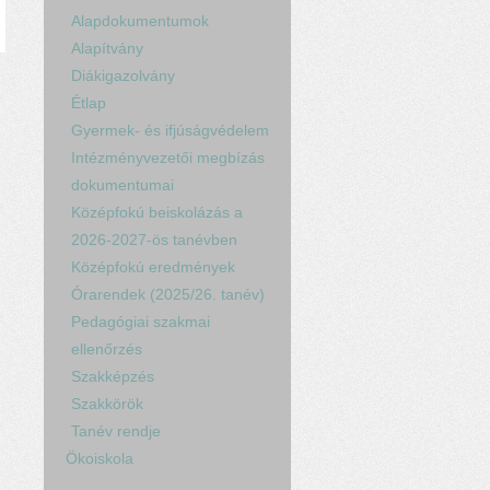
Alapdokumentumok
Alapítvány
Diákigazolvány
Étlap
Gyermek- és ifjúságvédelem
Intézményvezetői megbízás
dokumentumai
Középfokú beiskolázás a
2026-2027-ös tanévben
Középfokú eredmények
Órarendek (2025/26. tanév)
Pedagógiai szakmai
ellenőrzés
Szakképzés
Szakkörök
Tanév rendje
Ökoiskola