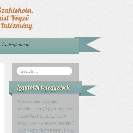
Állásajánlatok
Legutóbbi bejegyzések
Konferencia a sajátos
nevelési igényű gyermekekért
SZAKMAI FEJLESZTÉS A
SAJÁTOS NEVELÉSI IGÉNYŰ
GYERMEKEKÉRT RRF-1.2.4-