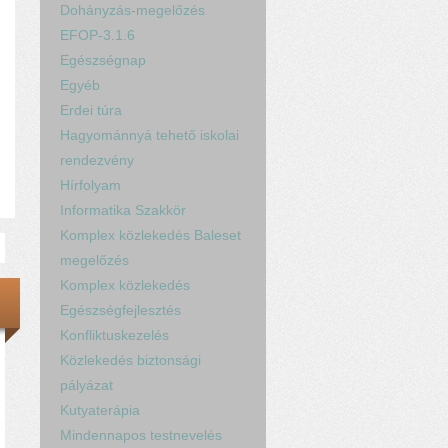
Dohányzás-megelőzés
EFOP-3.1.6
Egészségnap
Egyéb
Erdei túra
Hagyománnyá tehető iskolai
rendezvény
Hírfolyam
Informatika Szakkör
Komplex közlekedés Baleset
megelőzés
Komplex közlekedés
Egészségfejlesztés
Konfliktuskezelés
Közlekedés biztonsági
pályázat
Kutyaterápia
Mindennapos testnevelés