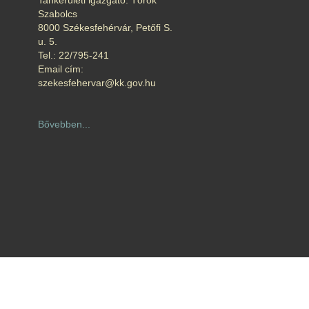
Tankerületi igazgató: Török
Szabolcs
8000 Székesfehérvár, Petőfi S.
u. 5.
Tel.: 22/795-241
Email cím:
szekesfehervar@kk.gov.hu
Bővebben...