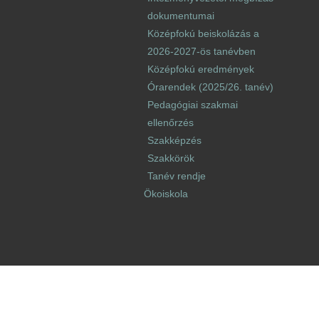
dokumentumai
Középfokú beiskolázás a
2026-2027-ös tanévben
Középfokú eredmények
Órarendek (2025/26. tanév)
Pedagógiai szakmai
ellenőrzés
Szakképzés
Szakkörök
Tanév rendje
Ökoiskola