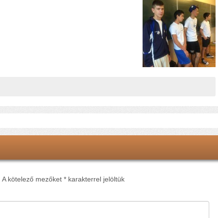
.
A kötelező mezőket
*
karakterrel jelöltük