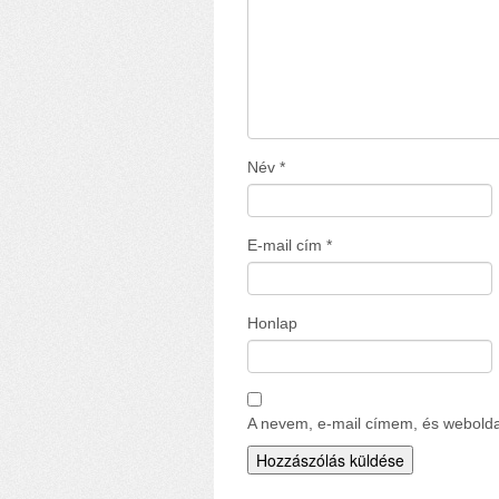
Név
*
E-mail cím
*
Honlap
A nevem, e-mail címem, és webol