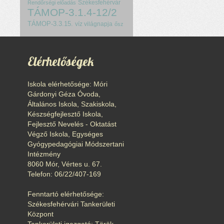
Székesfehérvár
Rendőrségi előadás
TÁMOP-3.1.4-12/2
TÁMOP-3.3.15.
víz világnapja
ősz
Elérhetőségek
Iskola elérhetősége: Móri
Gárdonyi Géza Óvoda,
Általános Iskola, Szakiskola,
Készségfejlesztő Iskola,
Fejlesztő Nevelés - Oktatást
Végző Iskola, Egységes
Gyógypedagógiai Módszertani
Intézmény
8060 Mór, Vértes u. 67.
Telefon: 06/22/407-169
Fenntartó elérhetősége:
Székesfehérvári Tankerületi
Központ