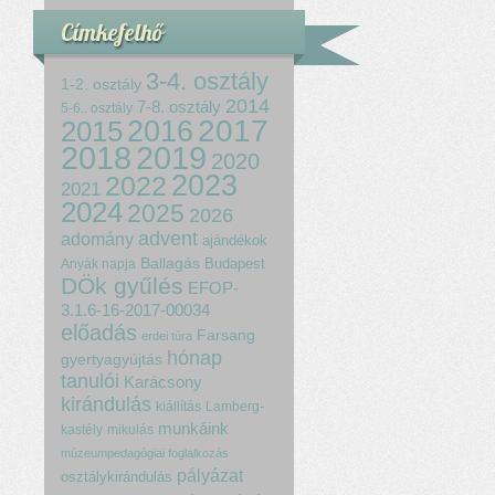
Címkefelhő
3-4. osztály
1-2. osztály
2014
7-8. osztály
5-6.. osztály
2017
2015
2016
2018
2019
2020
2023
2022
2021
2024
2025
2026
advent
adomány
ajándékok
Ballagás
Budapest
Anyák napja
DÖk gyűlés
EFOP-
3.1.6-16-2017-00034
előadás
Farsang
erdei túra
hónap
gyertyagyújtás
tanulói
Karácsony
kirándulás
kiállítás
Lamberg-
munkáink
kastély
mikulás
múzeumpedagógiai foglalkozás
pályázat
osztálykirándulás