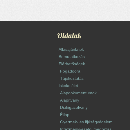
Oldalak
Állásajánlatok
Bemutatkozás
Elérhetőségek
Fogadóóra
Tájékoztatás
Iskolai élet
Alapdokumentumok
Alapítvány
Diákigazolvány
Étlap
Gyermek- és ifjúságvédelem
Intézményvezetői megbízás