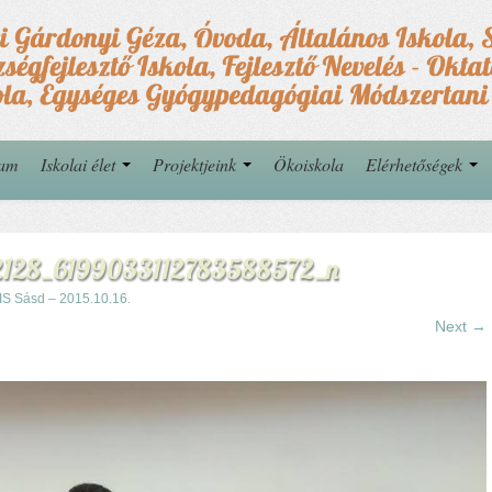
yam
Iskolai élet
Projektjeink
Ökoiskola
Elérhetőségek
12128_6199033112783588572_n
IS Sásd – 2015.10.16.
Next →