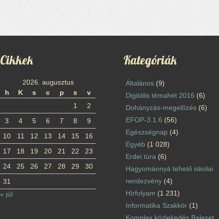
Cikkek
Kategóriák
2026. augusztus
Általános
(9)
h
K
s
c
p
s
v
Digitális témahét 2016
(6)
1
2
Dohányzás-megelőzés
(6)
EFOP-3.1.6
(56)
3
4
5
6
7
8
9
Egészségnap
(4)
10
11
12
13
14
15
16
Egyéb
(1 028)
17
18
19
20
21
22
23
Erdei túra
(6)
24
25
26
27
28
29
30
Hagyománnyá tehető iskolai
rendezvény
(4)
31
Hírfolyam
(1 231)
« júl
Informatika Szakkör
(1)
Komplex közlekedés Baleset