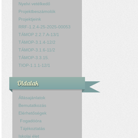
Nyelvi vetélkedő
Projektbeszámolók
Projektjeink
RRF-1.2.4-25-2025-00053
TÁMOP 2.2.7.A-13/1
TÁMOP-3.1.4-12/2
TÁMOP-3.1.6-11/2
TÁMOP-3.3.15.
TIOP-1.1.1-12/1
Oldalak
Állásajánlatok
Bemutatkozás
Elérhetőségek
Fogadóóra
Tájékoztatás
Iskolai élet