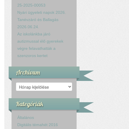
25-2025-00053
Nyári ügyeleti napok 2026.
Tanévzáró és Ballagás
2026.06.24.
Az iskolánkba járó
autizmussal élő gyerekek
végre felavathatták a
szenzoros kertet
Archívum
Archívum
Kategóriák
Általános
Digitális témahét 2016