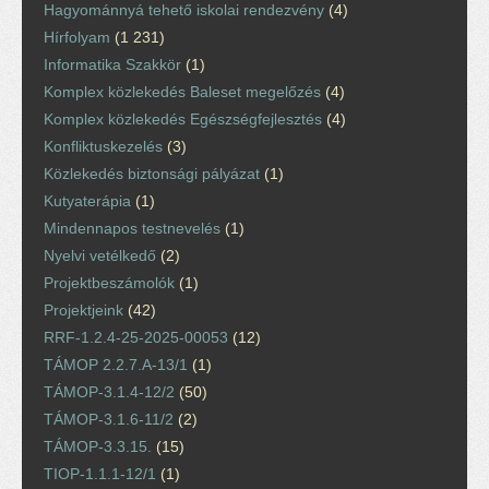
Hagyománnyá tehető iskolai rendezvény
(4)
Hírfolyam
(1 231)
Informatika Szakkör
(1)
Komplex közlekedés Baleset megelőzés
(4)
Komplex közlekedés Egészségfejlesztés
(4)
Konfliktuskezelés
(3)
Közlekedés biztonsági pályázat
(1)
Kutyaterápia
(1)
Mindennapos testnevelés
(1)
Nyelvi vetélkedő
(2)
Projektbeszámolók
(1)
Projektjeink
(42)
RRF-1.2.4-25-2025-00053
(12)
TÁMOP 2.2.7.A-13/1
(1)
TÁMOP-3.1.4-12/2
(50)
TÁMOP-3.1.6-11/2
(2)
TÁMOP-3.3.15.
(15)
TIOP-1.1.1-12/1
(1)