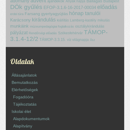
advent
adomány
ajándékok
Ballagás
Budapest
Anyák napja
DÖk gyűlés
előadás
EFOP-3.1.6-16-2017-00034
hónap tanulói
Farsang
gyertyagyújtás
erdei túra
kirándulás
Karácsony
kiállítás
Lamberg-kastély
mikulás
munkáink
osztálykirándulás
múzeumpedagógiai foglalkozás
TÁMOP-
pályázat
Székesfehérvár
Rendőrségi előadás
3.1.4-12/2
TÁMOP-3.3.15.
víz világnapja
ősz
Oldalak
Állásajánlatok
Bemutatkozás
Elérhetőségek
Fogadóóra
Tájékoztatás
Iskolai élet
Alapdokumentumok
Alapítvány