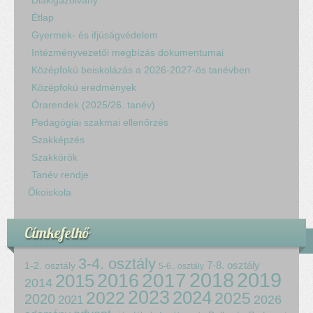
Diákigazolvány
Étlap
Gyermek- és ifjúságvédelem
Intézményvezetői megbízás dokumentumai
Középfokú beiskolázás a 2026-2027-ös tanévben
Középfokú eredmények
Órarendek (2025/26. tanév)
Pedagógiai szakmai ellenőrzés
Szakképzés
Szakkörök
Tanév rendje
Ökoiskola
Címkefelhő
3-4. osztály
7-8. osztály
1-2. osztály
5-6.. osztály
2018
2017
2019
2015
2016
2014
2023
2024
2022
2025
2020
2021
2026