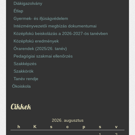
Diákigazolvány
Étlap
Gyermek- és ifjúságvédelem
Intézményvezetői megbízás dokumentumai
Középfokú beiskolázás a 2026-2027-ös tanévben
Középfokú eredmények
Órarendek (2025/26. tanév)
Pedagógiai szakmai ellenőrzés
Szakképzés
Szakkörök
Tanév rendje
Ökoiskola
Cikkek
2026. augusztus
h
K
s
c
p
s
v
1
2