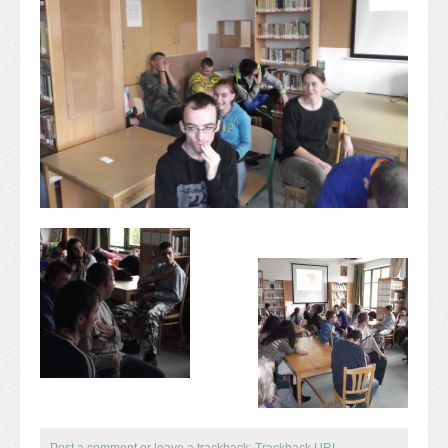
Alapítvány
Pedagógiai szakmai ellenőrzés
Gyermek- és ifjúságvédelem
Étlap
Projektjeink
Digitális témahét 2016
EFOP-3.1.6
Közlekedés biztonsági pályázat
TÁMOP 2.2.7.A-13/1
TÁMOP-3.1.4-12/2
Projektbeszámolók
Egészségnap
Informatika Szakkör
Konfliktuskezelés
Mindennapos testnevelés
Dohányzás-megelőzés
Erdei túra
Post a comment
or leave a trackback:
Trackback URL
.