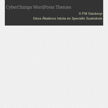
CyberChimps WordPress Themes
© FM Gárdonyi
Géza Általános Iskola és Speciális Szakiskola