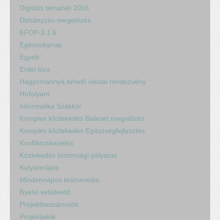
Digitális témahét 2016
Dohányzás-megelőzés
EFOP-3.1.6
Egészségnap
Egyéb
Erdei túra
Hagyománnyá tehető iskolai rendezvény
Hírfolyam
Informatika Szakkör
Komplex közlekedés Baleset megelőzés
Komplex közlekedés Egészségfejlesztés
Konfliktuskezelés
Közlekedés biztonsági pályázat
Kutyaterápia
Mindennapos testnevelés
Nyelvi vetélkedő
Projektbeszámolók
Projektjeink