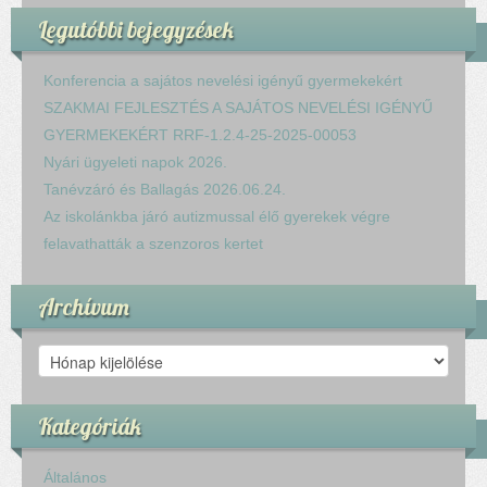
Legutóbbi bejegyzések
Konferencia a sajátos nevelési igényű gyermekekért
SZAKMAI FEJLESZTÉS A SAJÁTOS NEVELÉSI IGÉNYŰ
GYERMEKEKÉRT RRF-1.2.4-25-2025-00053
Nyári ügyeleti napok 2026.
Tanévzáró és Ballagás 2026.06.24.
Az iskolánkba járó autizmussal élő gyerekek végre
felavathatták a szenzoros kertet
Archívum
Archívum
Kategóriák
Általános