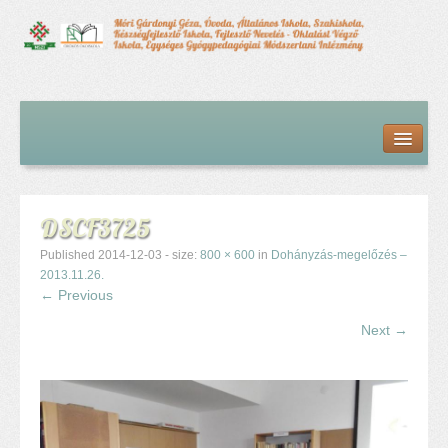
Kezdőlap
Bemutatkozás
Hírfolyam
Iskolai élet
DSCF3725
Alapdokumentumok
Intézményvezetői megbízás dokumentumai
Published
2014-12-03
- size:
800 × 600
in
Dohányzás-megelőzés –
Órarendek (2025/26. tanév)
2013.11.26.
← Previous
Szakképzés
Szakkörök
Next →
Tanév rendje
Diákigazolvány
Középfokú beiskolázás a 2026-2027-ös tanévben
Középfokú eredmények