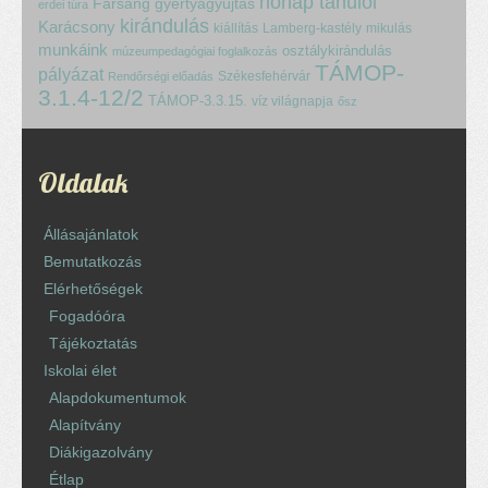
hónap tanulói
Farsang
gyertyagyújtás
erdei túra
kirándulás
Karácsony
kiállítás
Lamberg-kastély
mikulás
munkáink
osztálykirándulás
múzeumpedagógiai foglalkozás
TÁMOP-
pályázat
Székesfehérvár
Rendőrségi előadás
3.1.4-12/2
TÁMOP-3.3.15.
víz világnapja
ősz
Oldalak
Állásajánlatok
Bemutatkozás
Elérhetőségek
Fogadóóra
Tájékoztatás
Iskolai élet
Alapdokumentumok
Alapítvány
Diákigazolvány
Étlap