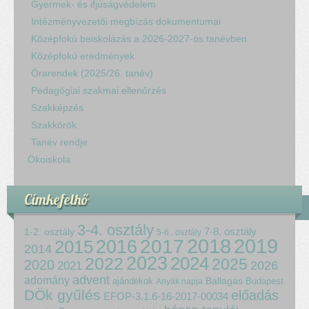
Gyermek- és ifjúságvédelem
Intézményvezetői megbízás dokumentumai
Középfokú beiskolázás a 2026-2027-ös tanévben
Középfokú eredmények
Órarendek (2025/26. tanév)
Pedagógiai szakmai ellenőrzés
Szakképzés
Szakkörök
Tanév rendje
Ökoiskola
Címkefelhő
3-4. osztály
7-8. osztály
1-2. osztály
5-6.. osztály
2018
2017
2019
2015
2016
2014
2023
2024
2022
2025
2020
2021
2026
advent
adomány
ajándékok
Ballagás
Budapest
Anyák napja
DÖk gyűlés
előadás
EFOP-3.1.6-16-2017-00034