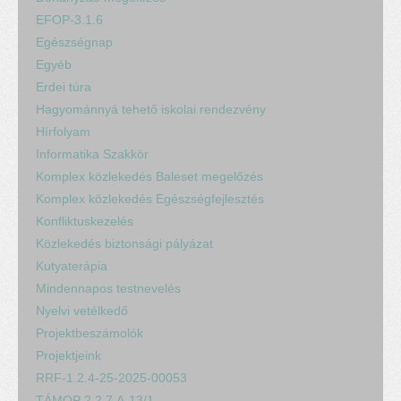
EFOP-3.1.6
Egészségnap
Egyéb
Erdei túra
Hagyománnyá tehető iskolai rendezvény
Hírfolyam
Informatika Szakkör
Komplex közlekedés Baleset megelőzés
Komplex közlekedés Egészségfejlesztés
Konfliktuskezelés
Közlekedés biztonsági pályázat
Kutyaterápia
Mindennapos testnevelés
Nyelvi vetélkedő
Projektbeszámolók
Projektjeink
RRF-1.2.4-25-2025-00053
TÁMOP 2.2.7.A-13/1