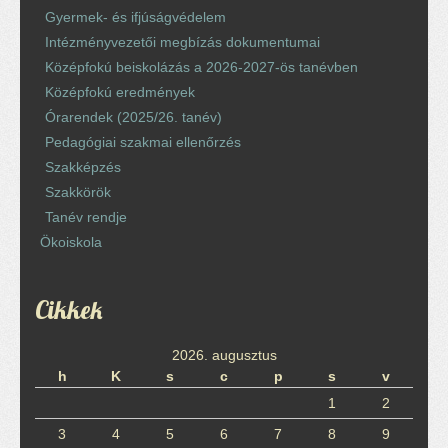
Gyermek- és ifjúságvédelem
Intézményvezetői megbízás dokumentumai
Középfokú beiskolázás a 2026-2027-ös tanévben
Középfokú eredmények
Órarendek (2025/26. tanév)
Pedagógiai szakmai ellenőrzés
Szakképzés
Szakkörök
Tanév rendje
Ökoiskola
Cikkek
2026. augusztus
h
K
s
c
p
s
v
1
2
3
4
5
6
7
8
9