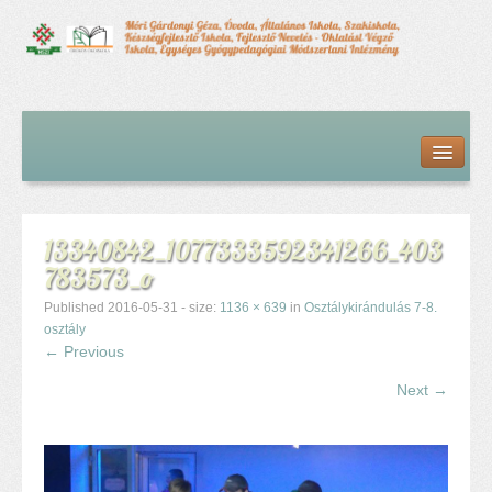
Kezdőlap
Bemutatkozás
Hírfolyam
Iskolai élet
13340842_1077333592341266_403
Alapdokumentumok
783573_o
Intézményvezetői megbízás dokumentumai
Órarendek (2025/26. tanév)
Published
2016-05-31
- size:
1136 × 639
in
Osztálykirándulás 7-8.
Szakképzés
osztály
← Previous
Szakkörök
Tanév rendje
Next →
Diákigazolvány
Középfokú beiskolázás a 2026-2027-ös tanévben
Középfokú eredmények