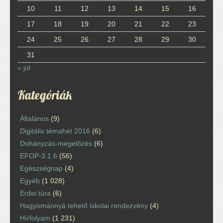
10
11
12
13
14
15
16
17
18
19
20
21
22
23
24
25
26
27
28
29
30
31
« júl
Kategóriák
Általános
(9)
Digitális témahét 2016
(6)
Dohányzás-megelőzés
(6)
EFOP-3.1.6
(56)
Egészségnap
(4)
Egyéb
(1 028)
Erdei túra
(6)
Hagyománnyá tehető iskolai rendezvény
(4)
Hírfolyam
(1 231)