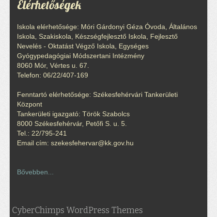
Elérhetőségek
Iskola elérhetősége: Móri Gárdonyi Géza Óvoda, Általános
Iskola, Szakiskola, Készségfejlesztő Iskola, Fejlesztő
Nevelés - Oktatást Végző Iskola, Egységes
Gyógypedagógiai Módszertani Intézmény
8060 Mór, Vértes u. 67.
Telefon: 06/22/407-169
Fenntartó elérhetősége: Székesfehérvári Tankerületi
Központ
Tankerületi igazgató: Török Szabolcs
8000 Székesfehérvár, Petőfi S. u. 5.
Tel.: 22/795-241
Email cím: szekesfehervar@kk.gov.hu
Bővebben...
CyberChimps WordPress Themes