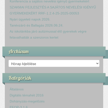
Konferencia a sajátos nevelési igényű gyermekekért
SZAKMAI FEJLESZTÉS A SAJÁTOS NEVELÉSI IGÉNYŰ
GYERMEKEKÉRT RRF-1.2.4-25-2025-00053
Nyári ügyeleti napok 2026.
Tanévzáró és Ballagás 2026.06.24.
Az iskolánkba járó autizmussal élő gyerekek végre
felavathatták a szenzoros kertet
Archívum
Archívum
Kategóriák
Általános
Digitális témahét 2016
Dohányzás-megelőzés
EFOP-3.1.6