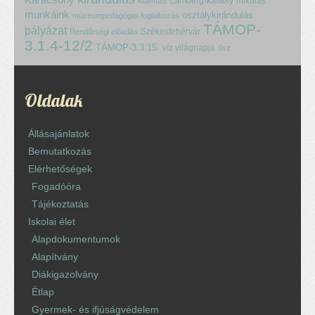
kiállítás
Lamberg-kastély
mikulás
munkáink
osztálykirándulás
múzeumpedagógiai foglalkozás
TÁMOP-
pályázat
Székesfehérvár
Rendőrségi előadás
3.1.4-12/2
TÁMOP-3.3.15.
víz világnapja
ősz
Oldalak
Állásajánlatok
Bemutatkozás
Elérhetőségek
Fogadóóra
Tájékoztatás
Iskolai élet
Alapdokumentumok
Alapítvány
Diákigazolvány
Étlap
Gyermek- és ifjúságvédelem