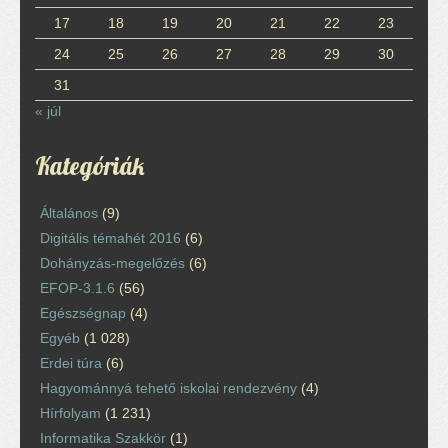
17
18
19
20
21
22
23
24
25
26
27
28
29
30
31
« júl
Kategóriák
Általános
(9)
Digitális témahét 2016
(6)
Dohányzás-megelőzés
(6)
EFOP-3.1.6
(56)
Egészségnap
(4)
Egyéb
(1 028)
Erdei túra
(6)
Hagyománnyá tehető iskolai rendezvény
(4)
Hírfolyam
(1 231)
Informatika Szakkör
(1)