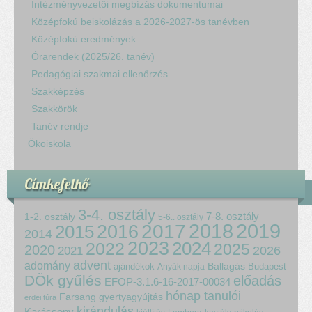
Intézményvezetői megbízás dokumentumai
Középfokú beiskolázás a 2026-2027-ös tanévben
Középfokú eredmények
Órarendek (2025/26. tanév)
Pedagógiai szakmai ellenőrzés
Szakképzés
Szakkörök
Tanév rendje
Ökoiskola
Címkefelhő
3-4. osztály
7-8. osztály
1-2. osztály
5-6.. osztály
2018
2017
2019
2015
2016
2014
2023
2024
2022
2025
2020
2021
2026
advent
adomány
ajándékok
Ballagás
Budapest
Anyák napja
DÖk gyűlés
előadás
EFOP-3.1.6-16-2017-00034
hónap tanulói
Farsang
gyertyagyújtás
erdei túra
kirándulás
Karácsony