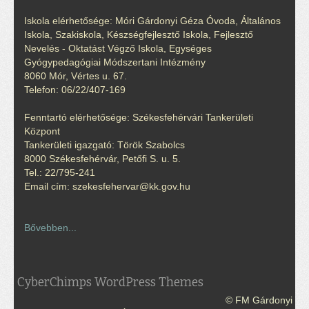
Iskola elérhetősége: Móri Gárdonyi Géza Óvoda, Általános
Iskola, Szakiskola, Készségfejlesztő Iskola, Fejlesztő
Nevelés - Oktatást Végző Iskola, Egységes
Gyógypedagógiai Módszertani Intézmény
8060 Mór, Vértes u. 67.
Telefon: 06/22/407-169
Fenntartó elérhetősége: Székesfehérvári Tankerületi
Központ
Tankerületi igazgató: Török Szabolcs
8000 Székesfehérvár, Petőfi S. u. 5.
Tel.: 22/795-241
Email cím: szekesfehervar@kk.gov.hu
Bővebben...
CyberChimps WordPress Themes
© FM Gárdonyi