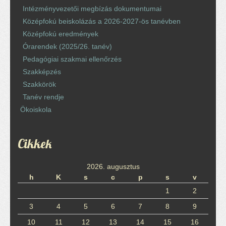
Intézményvezetői megbízás dokumentumai
Középfokú beiskolázás a 2026-2027-ös tanévben
Középfokú eredmények
Órarendek (2025/26. tanév)
Pedagógiai szakmai ellenőrzés
Szakképzés
Szakkörök
Tanév rendje
Ökoiskola
Cikkek
2026. augusztus
h
K
s
c
p
s
v
1
2
3
4
5
6
7
8
9
10
11
12
13
14
15
16