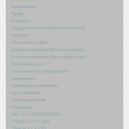
Egészségnap
Egyéb
Erdei túra
Hagyománnyá tehető iskolai rendezvény
Hírfolyam
Informatika Szakkör
Komplex közlekedés Baleset megelőzés
Komplex közlekedés Egészségfejlesztés
Konfliktuskezelés
Közlekedés biztonsági pályázat
Kutyaterápia
Mindennapos testnevelés
Nyelvi vetélkedő
Projektbeszámolók
Projektjeink
RRF-1.2.4-25-2025-00053
TÁMOP 2.2.7.A-13/1
TÁMOP-3.1.4-12/2