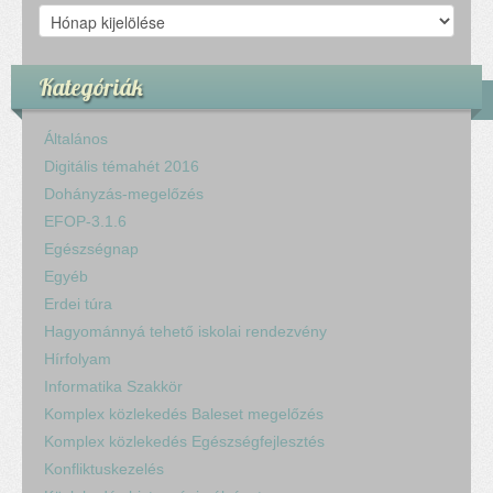
Archívum
Kategóriák
Általános
Digitális témahét 2016
Dohányzás-megelőzés
EFOP-3.1.6
Egészségnap
Egyéb
Erdei túra
Hagyománnyá tehető iskolai rendezvény
Hírfolyam
Informatika Szakkör
Komplex közlekedés Baleset megelőzés
Komplex közlekedés Egészségfejlesztés
Konfliktuskezelés