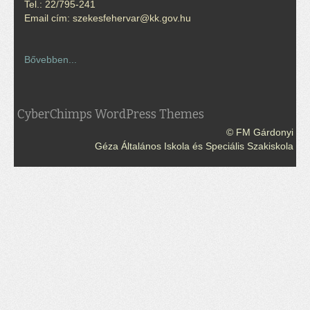
Tel.: 22/795-241
Email cím: szekesfehervar@kk.gov.hu
Bővebben...
CyberChimps WordPress Themes
© FM Gárdonyi
Géza Általános Iskola és Speciális Szakiskola