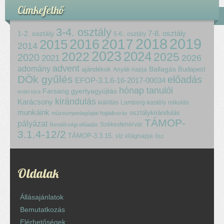
Címkefelhő
3-4. osztály
7-8. osztály
1-2. osztály
5-6.. osztály
2018
2017
2019
2015
2016
2014
2023
2024
2022
2025
2020
2021
2026
advent
adomány
ajándékok
Ballagás
Budapest
Anyák napja
DÖk gyűlés
előadás
EFOP-3.1.6-16-2017-00034
hónap tanulói
Farsang
gyertyagyújtás
erdei túra
kirándulás
Karácsony
kiállítás
Lamberg-kastély
mikulás
munkáink
osztálykirándulás
múzeumpedagógiai foglalkozás
TÁMOP-
pályázat
Székesfehérvár
Rendőrségi előadás
3.1.4-12/2
TÁMOP-3.3.15.
víz világnapja
ősz
Oldalak
Állásajánlatok
Bemutatkozás
Elérhetőségek