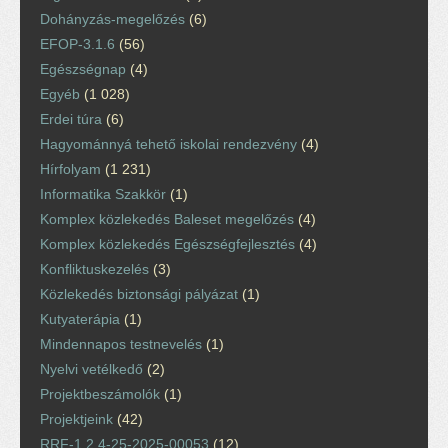
Dohányzás-megelőzés
(6)
EFOP-3.1.6
(56)
Egészségnap
(4)
Egyéb
(1 028)
Erdei túra
(6)
Hagyománnyá tehető iskolai rendezvény
(4)
Hírfolyam
(1 231)
Informatika Szakkör
(1)
Komplex közlekedés Baleset megelőzés
(4)
Komplex közlekedés Egészségfejlesztés
(4)
Konfliktuskezelés
(3)
Közlekedés biztonsági pályázat
(1)
Kutyaterápia
(1)
Mindennapos testnevelés
(1)
Nyelvi vetélkedő
(2)
Projektbeszámolók
(1)
Projektjeink
(42)
RRF-1.2.4-25-2025-00053
(12)