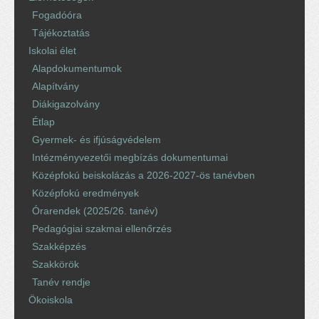
Fogadóóra
Tájékoztatás
Iskolai élet
Alapdokumentumok
Alapítvány
Diákigazolvány
Étlap
Gyermek- és ifjúságvédelem
Intézményvezetői megbízás dokumentumai
Középfokú beiskolázás a 2026-2027-ös tanévben
Középfokú eredmények
Órarendek (2025/26. tanév)
Pedagógiai szakmai ellenőrzés
Szakképzés
Szakkörök
Tanév rendje
Ökoiskola