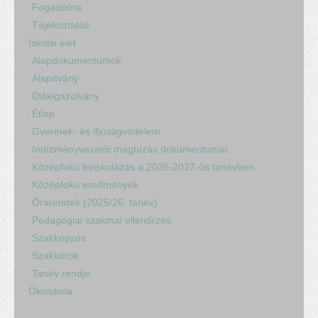
Fogadóóra
Tájékoztatás
Iskolai élet
Alapdokumentumok
Alapítvány
Diákigazolvány
Étlap
Gyermek- és ifjúságvédelem
Intézményvezetői megbízás dokumentumai
Középfokú beiskolázás a 2026-2027-ös tanévben
Középfokú eredmények
Órarendek (2025/26. tanév)
Pedagógiai szakmai ellenőrzés
Szakképzés
Szakkörök
Tanév rendje
Ökoiskola