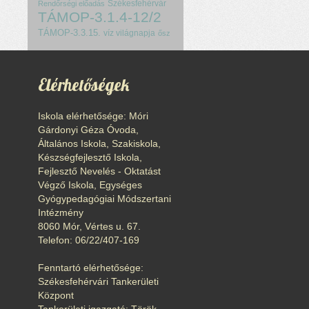
Székesfehérvár
Rendőrségi előadás
TÁMOP-3.1.4-12/2
TÁMOP-3.3.15.
víz világnapja
ősz
Elérhetőségek
Iskola elérhetősége: Móri
Gárdonyi Géza Óvoda,
Általános Iskola, Szakiskola,
Készségfejlesztő Iskola,
Fejlesztő Nevelés - Oktatást
Végző Iskola, Egységes
Gyógypedagógiai Módszertani
Intézmény
8060 Mór, Vértes u. 67.
Telefon: 06/22/407-169
Fenntartó elérhetősége:
Székesfehérvári Tankerületi
Központ