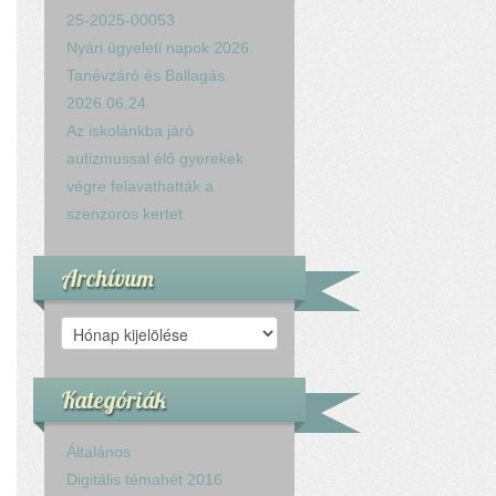
25-2025-00053
Nyári ügyeleti napok 2026.
Tanévzáró és Ballagás
2026.06.24.
Az iskolánkba járó
autizmussal élő gyerekek
végre felavathatták a
szenzoros kertet
Archívum
Archívum
Kategóriák
Általános
Digitális témahét 2016