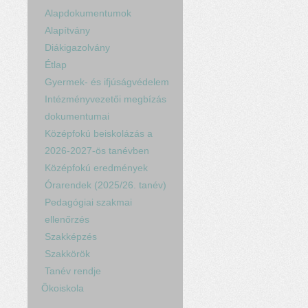
Alapdokumentumok
Alapítvány
Diákigazolvány
Étlap
Gyermek- és ifjúságvédelem
Intézményvezetői megbízás
dokumentumai
Középfokú beiskolázás a
2026-2027-ös tanévben
Középfokú eredmények
Órarendek (2025/26. tanév)
Pedagógiai szakmai
ellenőrzés
Szakképzés
Szakkörök
Tanév rendje
Ökoiskola