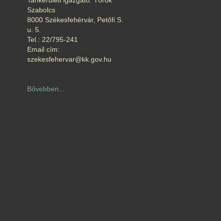
Tankerületi igazgató: Török
Szabolcs
8000 Székesfehérvár, Petőfi S.
u. 5.
Tel.: 22/795-241
Email cím:
szekesfehervar@kk.gov.hu
Bővebben...