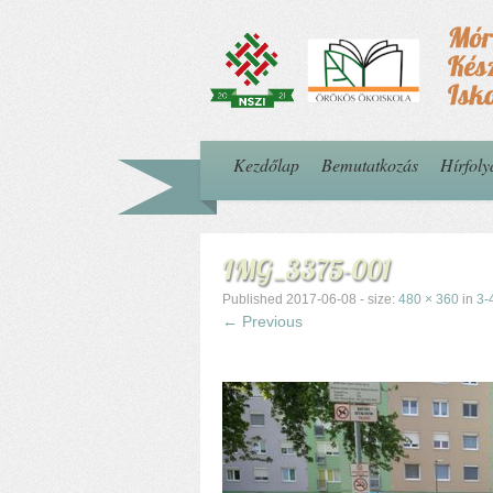
Kezdőlap
Bemutatkozás
Hírfol
IMG_3375-001
Published
2017-06-08
- size:
480 × 360
in
3-
← Previous