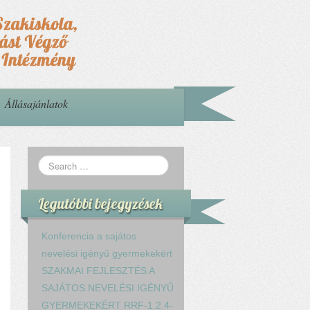
Állásajánlatok
Legutóbbi bejegyzések
Konferencia a sajátos
nevelési igényű gyermekekért
SZAKMAI FEJLESZTÉS A
SAJÁTOS NEVELÉSI IGÉNYŰ
GYERMEKEKÉRT RRF-1.2.4-