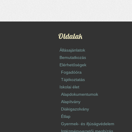
Oldalak
Állásajánlatok
Bemutatkozás
Elérhetőségek
Fogadóóra
Tájékoztatás
Iskolai élet
Alapdokumentumok
Alapítvány
Diákigazolvány
Étlap
Gyermek- és ifjúságvédelem
Intézményvezetői megbízás