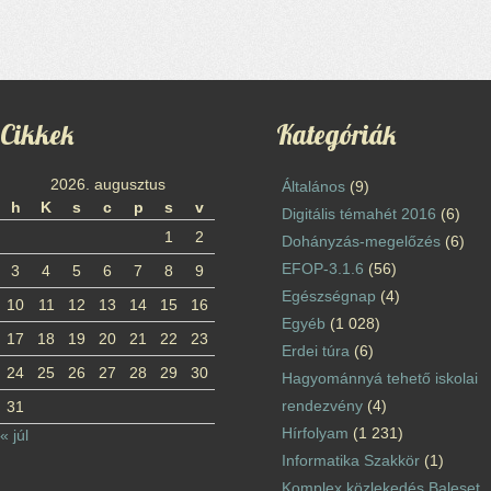
Cikkek
Kategóriák
2026. augusztus
Általános
(9)
h
K
s
c
p
s
v
Digitális témahét 2016
(6)
1
2
Dohányzás-megelőzés
(6)
EFOP-3.1.6
(56)
3
4
5
6
7
8
9
Egészségnap
(4)
10
11
12
13
14
15
16
Egyéb
(1 028)
17
18
19
20
21
22
23
Erdei túra
(6)
24
25
26
27
28
29
30
Hagyománnyá tehető iskolai
rendezvény
(4)
31
Hírfolyam
(1 231)
« júl
Informatika Szakkör
(1)
Komplex közlekedés Baleset