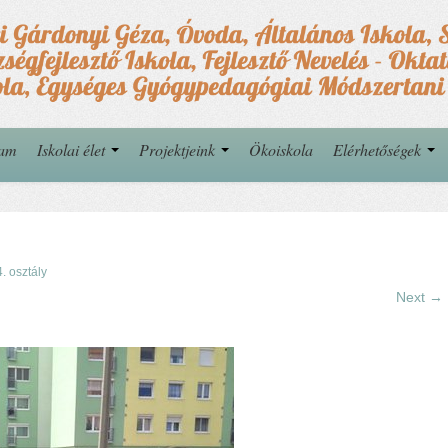
yam
Iskolai élet
Projektjeink
Ökoiskola
Elérhetőségek
4. osztály
Next →