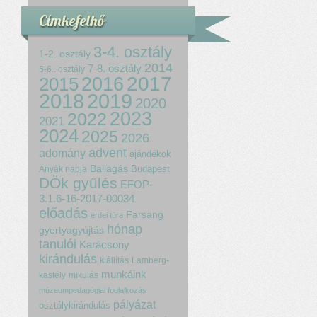
Címkefelhő
3-4. osztály
1-2. osztály
2014
7-8. osztály
5-6.. osztály
2017
2015
2016
2018
2019
2020
2023
2022
2021
2024
2025
2026
advent
adomány
ajándékok
Ballagás
Budapest
Anyák napja
DÖk gyűlés
EFOP-
3.1.6-16-2017-00034
előadás
Farsang
erdei túra
hónap
gyertyagyújtás
tanulói
Karácsony
kirándulás
kiállítás
Lamberg-
munkáink
kastély
mikulás
múzeumpedagógiai foglalkozás
pályázat
osztálykirándulás