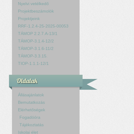
Nyelvi vetélkedő
Projektbeszámolók
Projektjeink
RRF-1.2.4-25-2025-00053
TÁMOP 2.2.7.A-13/1
TÁMOP-3.1.4-12/2
TÁMOP-3.1.6-11/2
TÁMOP-3.3.15.
TIOP-1.1.1-12/1
Oldalak
Állásajánlatok
Bemutatkozás
Elérhetőségek
Fogadóóra
Tájékoztatás
Iskolai élet