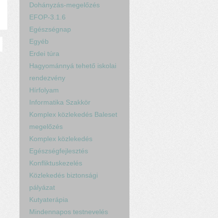
Dohányzás-megelőzés
EFOP-3.1.6
Egészségnap
Egyéb
Erdei túra
Hagyománnyá tehető iskolai
rendezvény
Hírfolyam
Informatika Szakkör
Komplex közlekedés Baleset
megelőzés
Komplex közlekedés
Egészségfejlesztés
Konfliktuskezelés
Közlekedés biztonsági
pályázat
Kutyaterápia
Mindennapos testnevelés