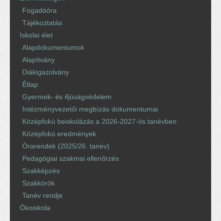
Fogadóóra
Tájékoztatás
Iskolai élet
Alapdokumentumok
Alapítvány
Diákigazolvány
Étlap
Gyermek- és ifjúságvédelem
Intézményvezetői megbízás dokumentumai
Középfokú beiskolázás a 2026-2027-ös tanévben
Középfokú eredmények
Órarendek (2025/26. tanév)
Pedagógiai szakmai ellenőrzés
Szakképzés
Szakkörök
Tanév rendje
Ökoiskola