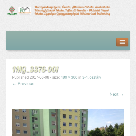
Kezdőlap
Bemutatkozás
Hírfolyam
Iskolai élet
IMG_3376-001
Alapdokumentumok
Intézményvezetői megbízás dokumentumai
Published
2017-06-08
- size:
480 × 360
in
3-4. osztály
Órarendek (2025/26. tanév)
← Previous
Szakképzés
Next →
Szakkörök
Tanév rendje
Diákigazolvány
Középfokú beiskolázás a 2026-2027-ös tanévben
Középfokú eredmények