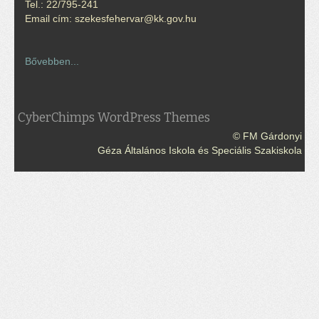
Tel.: 22/795-241
Email cím: szekesfehervar@kk.gov.hu
Bővebben...
CyberChimps WordPress Themes
© FM Gárdonyi
Géza Általános Iskola és Speciális Szakiskola