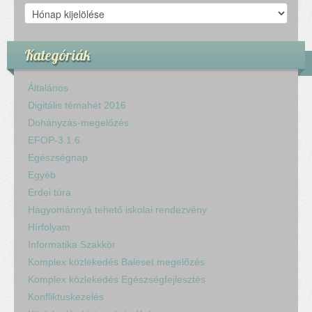
Archívum
Kategóriák
Általános
Digitális témahét 2016
Dohányzás-megelőzés
EFOP-3.1.6
Egészségnap
Egyéb
Erdei túra
Hagyománnyá tehető iskolai rendezvény
Hírfolyam
Informatika Szakkör
Komplex közlekedés Baleset megelőzés
Komplex közlekedés Egészségfejlesztés
Konfliktuskezelés