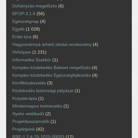
Dohányzás-megelőzés
(6)
EFOP-3.1.6
(56)
Egészségnap
(4)
Egyéb
(1 028)
Erdei túra
(6)
Hagyománnyá tehető iskolai rendezvény
(4)
Hírfolyam
(1 231)
Informatika Szakkör
(1)
Komplex közlekedés Baleset megelőzés
(4)
Komplex közlekedés Egészségfejlesztés
(4)
Konfliktuskezelés
(3)
Közlekedés biztonsági pályázat
(1)
Kutyaterápia
(1)
Mindennapos testnevelés
(1)
Nyelvi vetélkedő
(2)
Projektbeszámolók
(1)
Projektjeink
(42)
RRF-1.2.4-25-2025-00053
(12)