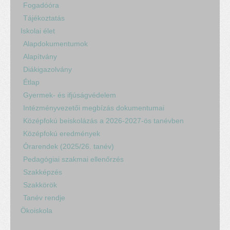
Fogadóóra
Tájékoztatás
Iskolai élet
Alapdokumentumok
Alapítvány
Diákigazolvány
Étlap
Gyermek- és ifjúságvédelem
Intézményvezetői megbízás dokumentumai
Középfokú beiskolázás a 2026-2027-ös tanévben
Középfokú eredmények
Órarendek (2025/26. tanév)
Pedagógiai szakmai ellenőrzés
Szakképzés
Szakkörök
Tanév rendje
Ökoiskola