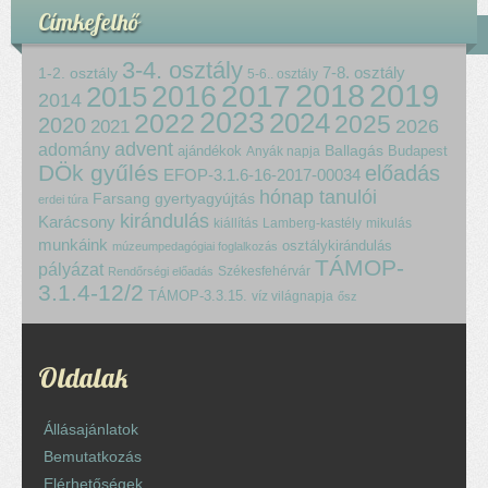
Címkefelhő
3-4. osztály
7-8. osztály
1-2. osztály
5-6.. osztály
2018
2017
2019
2015
2016
2014
2023
2024
2022
2025
2020
2021
2026
advent
adomány
ajándékok
Ballagás
Budapest
Anyák napja
DÖk gyűlés
előadás
EFOP-3.1.6-16-2017-00034
hónap tanulói
Farsang
gyertyagyújtás
erdei túra
kirándulás
Karácsony
kiállítás
Lamberg-kastély
mikulás
munkáink
osztálykirándulás
múzeumpedagógiai foglalkozás
TÁMOP-
pályázat
Székesfehérvár
Rendőrségi előadás
3.1.4-12/2
TÁMOP-3.3.15.
víz világnapja
ősz
Oldalak
Állásajánlatok
Bemutatkozás
Elérhetőségek