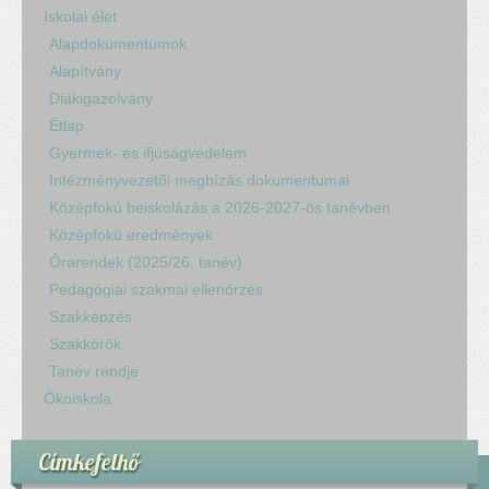
Iskolai élet
Alapdokumentumok
Alapítvány
Diákigazolvány
Étlap
Gyermek- és ifjúságvédelem
Intézményvezetői megbízás dokumentumai
Középfokú beiskolázás a 2026-2027-ös tanévben
Középfokú eredmények
Órarendek (2025/26. tanév)
Pedagógiai szakmai ellenőrzés
Szakképzés
Szakkörök
Tanév rendje
Ökoiskola
Címkefelhő