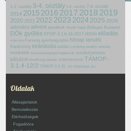
3-4. osztály
7-8. osztály
1-2. osztály
5-6.. osztály
2018
2017
2019
2015
2016
2014
2023
2024
2022
2025
2020
2021
2026
advent
adomány
ajándékok
Ballagás
Budapest
Anyák napja
DÖk gyűlés
előadás
EFOP-3.1.6-16-2017-00034
hónap tanulói
Farsang
gyertyagyújtás
erdei túra
kirándulás
Karácsony
kiállítás
Lamberg-kastély
mikulás
munkáink
osztálykirándulás
múzeumpedagógiai foglalkozás
TÁMOP-
pályázat
Székesfehérvár
Rendőrségi előadás
3.1.4-12/2
TÁMOP-3.3.15.
víz világnapja
ősz
Oldalak
Állásajánlatok
Bemutatkozás
Elérhetőségek
Fogadóóra