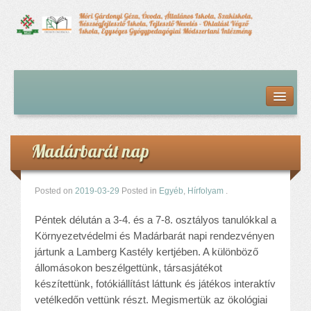
Kezdőlap
Bemutatkozás
Hírfolyam
Iskolai élet
Madárbarát nap
Alapdokumentumok
Intézményvezetői megbízás dokumentumai
Órarendek (2025/26. tanév)
Posted on
2019-03-29
Posted in
Egyéb
,
Hírfolyam
.
Szakképzés
Péntek délután a 3-4. és a 7-8. osztályos tanulókkal a
Szakkörök
Környezetvédelmi és Madárbarát napi rendezvényen
Tanév rendje
jártunk a Lamberg Kastély kertjében. A különböző
Diákigazolvány
állomásokon beszélgettünk, társasjátékot
Középfokú beiskolázás a 2026-2027-ös tanévben
készítettünk, fotókiállítást láttunk és játékos interaktív
Középfokú eredmények
vetélkedőn vettünk részt. Megismertük az ökológiai