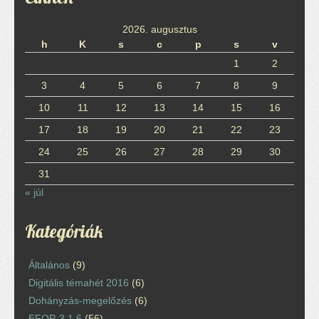
2026. augusztus
h
K
s
c
p
s
v
1
2
3
4
5
6
7
8
9
10
11
12
13
14
15
16
17
18
19
20
21
22
23
24
25
26
27
28
29
30
31
« júl
Kategóriák
Általános
(9)
Digitális témahét 2016
(6)
Dohányzás-megelőzés
(6)
EFOP-3.1.6
(56)