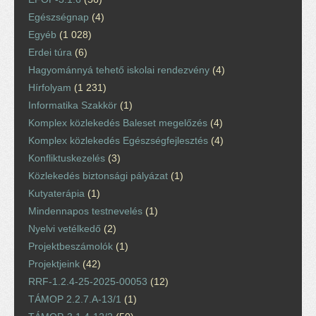
Egészségnap
(4)
Egyéb
(1 028)
Erdei túra
(6)
Hagyománnyá tehető iskolai rendezvény
(4)
Hírfolyam
(1 231)
Informatika Szakkör
(1)
Komplex közlekedés Baleset megelőzés
(4)
Komplex közlekedés Egészségfejlesztés
(4)
Konfliktuskezelés
(3)
Közlekedés biztonsági pályázat
(1)
Kutyaterápia
(1)
Mindennapos testnevelés
(1)
Nyelvi vetélkedő
(2)
Projektbeszámolók
(1)
Projektjeink
(42)
RRF-1.2.4-25-2025-00053
(12)
TÁMOP 2.2.7.A-13/1
(1)