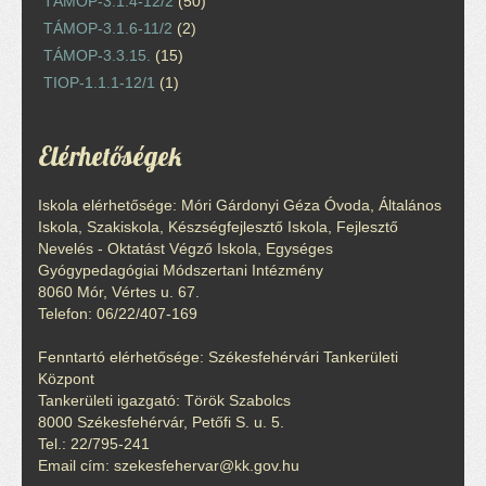
TÁMOP-3.1.4-12/2
(50)
TÁMOP-3.1.6-11/2
(2)
TÁMOP-3.3.15.
(15)
TIOP-1.1.1-12/1
(1)
Elérhetőségek
Iskola elérhetősége: Móri Gárdonyi Géza Óvoda, Általános
Iskola, Szakiskola, Készségfejlesztő Iskola, Fejlesztő
Nevelés - Oktatást Végző Iskola, Egységes
Gyógypedagógiai Módszertani Intézmény
8060 Mór, Vértes u. 67.
Telefon: 06/22/407-169
Fenntartó elérhetősége: Székesfehérvári Tankerületi
Központ
Tankerületi igazgató: Török Szabolcs
8000 Székesfehérvár, Petőfi S. u. 5.
Tel.: 22/795-241
Email cím: szekesfehervar@kk.gov.hu