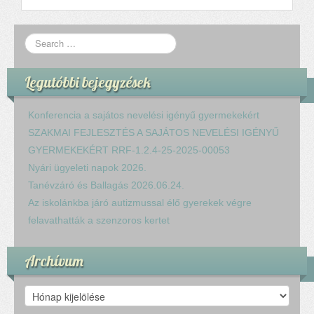
Legutóbbi bejegyzések
Konferencia a sajátos nevelési igényű gyermekekért
SZAKMAI FEJLESZTÉS A SAJÁTOS NEVELÉSI IGÉNYŰ
GYERMEKEKÉRT RRF-1.2.4-25-2025-00053
Nyári ügyeleti napok 2026.
Tanévzáró és Ballagás 2026.06.24.
Az iskolánkba járó autizmussal élő gyerekek végre
felavathatták a szenzoros kertet
Archívum
Archívum