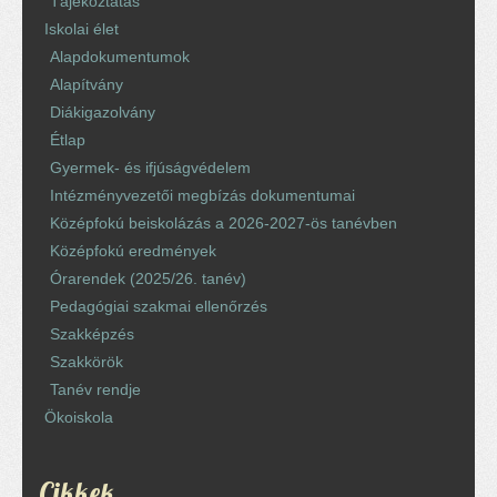
Tájékoztatás
Iskolai élet
Alapdokumentumok
Alapítvány
Diákigazolvány
Étlap
Gyermek- és ifjúságvédelem
Intézményvezetői megbízás dokumentumai
Középfokú beiskolázás a 2026-2027-ös tanévben
Középfokú eredmények
Órarendek (2025/26. tanév)
Pedagógiai szakmai ellenőrzés
Szakképzés
Szakkörök
Tanév rendje
Ökoiskola
Cikkek