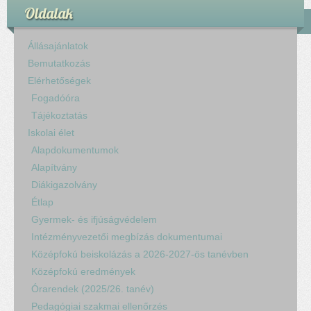
Oldalak
Állásajánlatok
Bemutatkozás
Elérhetőségek
Fogadóóra
Tájékoztatás
Iskolai élet
Alapdokumentumok
Alapítvány
Diákigazolvány
Étlap
Gyermek- és ifjúságvédelem
Intézményvezetői megbízás dokumentumai
Középfokú beiskolázás a 2026-2027-ös tanévben
Középfokú eredmények
Órarendek (2025/26. tanév)
Pedagógiai szakmai ellenőrzés