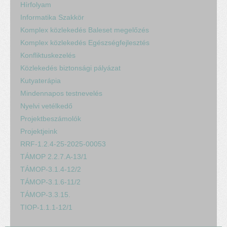
Hírfolyam
Informatika Szakkör
Komplex közlekedés Baleset megelőzés
Komplex közlekedés Egészségfejlesztés
Konfliktuskezelés
Közlekedés biztonsági pályázat
Kutyaterápia
Mindennapos testnevelés
Nyelvi vetélkedő
Projektbeszámolók
Projektjeink
RRF-1.2.4-25-2025-00053
TÁMOP 2.2.7.A-13/1
TÁMOP-3.1.4-12/2
TÁMOP-3.1.6-11/2
TÁMOP-3.3.15.
TIOP-1.1.1-12/1