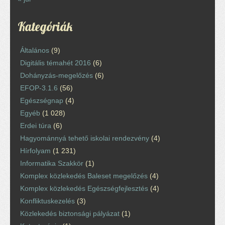
Kategóriák
Általános
(9)
Digitális témahét 2016
(6)
Dohányzás-megelőzés
(6)
EFOP-3.1.6
(56)
Egészségnap
(4)
Egyéb
(1 028)
Erdei túra
(6)
Hagyománnyá tehető iskolai rendezvény
(4)
Hírfolyam
(1 231)
Informatika Szakkör
(1)
Komplex közlekedés Baleset megelőzés
(4)
Komplex közlekedés Egészségfejlesztés
(4)
Konfliktuskezelés
(3)
Közlekedés biztonsági pályázat
(1)