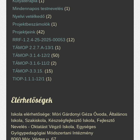
Kutyaterápia
(1)
Mindennapos testnevelés
(1)
Nyelvi vetélkedő
(2)
Projektbeszámolók
(1)
Projektjeink
(42)
RRF-1.2.4-25-2025-00053
(12)
TÁMOP 2.2.7.A-13/1
(1)
TÁMOP-3.1.4-12/2
(50)
TÁMOP-3.1.6-11/2
(2)
TÁMOP-3.3.15.
(15)
TIOP-1.1.1-12/1
(1)
Elérhetőségek
Iskola elérhetősége: Móri Gárdonyi Géza Óvoda, Általános
Iskola, Szakiskola, Készségfejlesztő Iskola, Fejlesztő
Nevelés - Oktatást Végző Iskola, Egységes
Gyógypedagógiai Módszertani Intézmény
8060 Mór, Vértes u. 67.