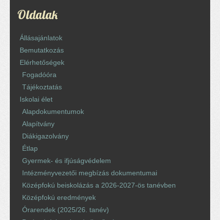
Oldalak
Állásajánlatok
Bemutatkozás
Elérhetőségek
Fogadóóra
Tájékoztatás
Iskolai élet
Alapdokumentumok
Alapítvány
Diákigazolvány
Étlap
Gyermek- és ifjúságvédelem
Intézményvezetői megbízás dokumentumai
Középfokú beiskolázás a 2026-2027-ös tanévben
Középfokú eredmények
Órarendek (2025/26. tanév)