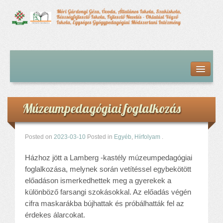
Kezdőlap
Bemutatkozás
Hírfolyam
Iskolai élet
Múzeumpedagógiai foglalkozás
Alapdokumentumok
Intézményvezetői megbízás dokumentumai
Órarendek (2025/26. tanév)
Posted on
2023-03-10
Posted in
Egyéb
,
Hírfolyam
.
Szakképzés
Házhoz jött a Lamberg -kastély múzeumpedagógiai
Szakkörök
foglalkozása, melynek során vetítéssel egybekötött
Tanév rendje
előadáson ismerkedhettek meg a gyerekek a
Diákigazolvány
különböző farsangi szokásokkal. Az előadás végén
Középfokú beiskolázás a 2026-2027-ös tanévben
cifra maskarákba bújhattak és próbálhatták fel az
Középfokú eredmények
érdekes álarcokat.