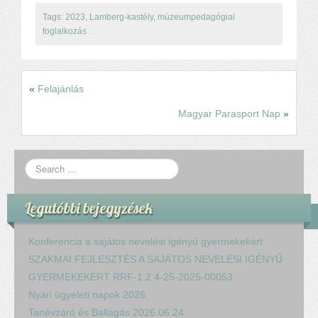
Tags:
2023
,
Lamberg-kastély
,
múzeumpedagógiai
foglalkozás
.
«
Felajánlás
Magyar Parasport Nap
»
Legutóbbi bejegyzések
Konferencia a sajátos nevelési igényű gyermekekért
SZAKMAI FEJLESZTÉS A SAJÁTOS NEVELÉSI IGÉNYŰ
GYERMEKEKÉRT RRF-1.2.4-25-2025-00053
Nyári ügyeleti napok 2026.
Tanévzáró és Ballagás 2026.06.24.