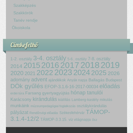
Szakképzés
Szakkörök
Tanév rendje
Ökoiskola
Címkefelhő
3-4. osztály
7-8. osztály
1-2. osztály
5-6.. osztály
2018
2017
2019
2015
2016
2014
2023
2024
2022
2025
2020
2021
2026
advent
adomány
ajándékok
Ballagás
Budapest
Anyák napja
DÖk gyűlés
előadás
EFOP-3.1.6-16-2017-00034
hónap tanulói
Farsang
gyertyagyújtás
erdei túra
kirándulás
Karácsony
kiállítás
Lamberg-kastély
mikulás
munkáink
osztálykirándulás
múzeumpedagógiai foglalkozás
TÁMOP-
pályázat
Székesfehérvár
Rendőrségi előadás
3.1.4-12/2
TÁMOP-3.3.15.
víz világnapja
ősz