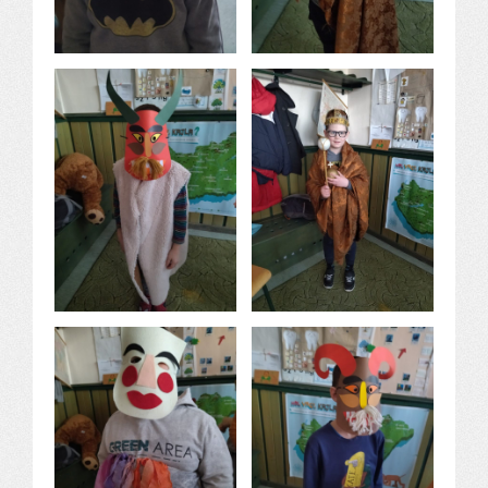
Komplex közlekedés Baleset megelőzés
Komplex közlekedés Egészségfejlesztés
Nyelvi vetélkedő
Hagyománnyá tehető iskolai rendezvény
TÁMOP-3.1.6-11/2
TÁMOP-3.3.15.
TIOP-1.1.1-12/1
Kutyaterápia
RRF-1.2.4-25-2025-00053
Ökoiskola
Elérhetőségek
Fogadóóra
Tájékoztatás
Állásajánlatok