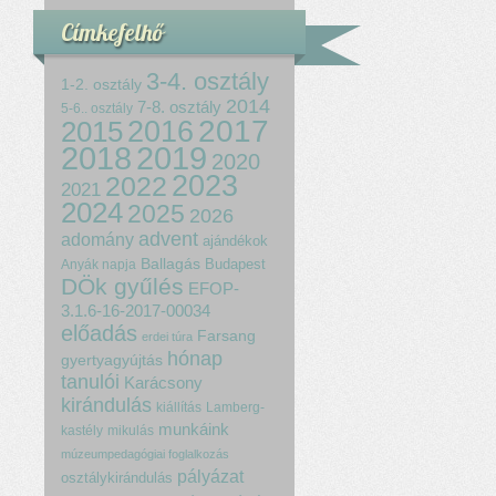
Címkefelhő
3-4. osztály
1-2. osztály
2014
7-8. osztály
5-6.. osztály
2017
2015
2016
2018
2019
2020
2023
2022
2021
2024
2025
2026
advent
adomány
ajándékok
Ballagás
Budapest
Anyák napja
DÖk gyűlés
EFOP-
3.1.6-16-2017-00034
előadás
Farsang
erdei túra
hónap
gyertyagyújtás
tanulói
Karácsony
kirándulás
kiállítás
Lamberg-
munkáink
kastély
mikulás
múzeumpedagógiai foglalkozás
pályázat
osztálykirándulás