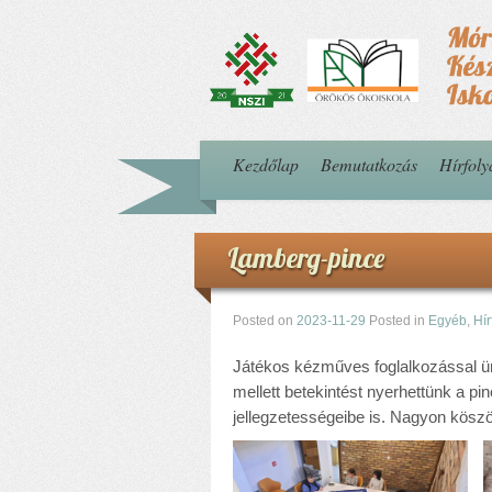
Kezdőlap
Bemutatkozás
Hírfol
Lamberg-pince
Posted on
2023-11-29
Posted in
Egyéb
,
Hí
Játékos kézműves foglalkozással ü
mellett betekintést nyerhettünk a pi
jellegzetességeibe is. Nagyon köszö