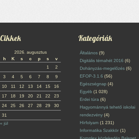
Cikkek
Kategóriák
2026. augusztus
Általános
(9)
h
K
s
c
p
s
v
Digitális témahét 2016
(6)
1
2
Dohányzás-megelőzés
(6)
EFOP-3.1.6
(56)
3
4
5
6
7
8
9
Egészségnap
(4)
10
11
12
13
14
15
16
Egyéb
(1 028)
17
18
19
20
21
22
23
Erdei túra
(6)
24
25
26
27
28
29
30
Hagyománnyá tehető iskolai
rendezvény
(4)
31
Hírfolyam
(1 231)
« júl
Informatika Szakkör
(1)
Komplex közlekedés Baleset