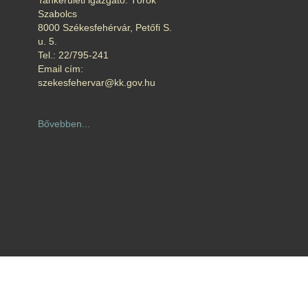
Tankerületi igazgató: Török
Szabolcs
8000 Székesfehérvár, Petőfi S.
u. 5.
Tel.: 22/795-241
Email cím:
szekesfehervar@kk.gov.hu
Bővebben...