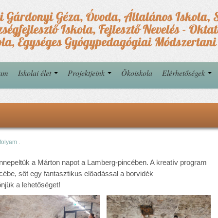
yam
Iskolai élet
Projektjeink
Ökoiskola
Elérhetőségek
rfolyam
.
nnepeltük a Márton napot a Lamberg-pincében. A kreatív program
ncébe, sőt egy fantasztikus előadással a borvidék
njük a lehetőséget!