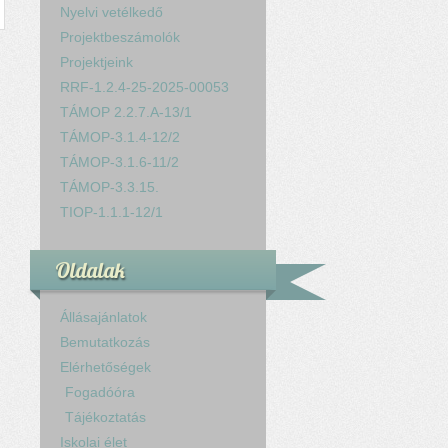
Nyelvi vetélkedő
Projektbeszámolók
Projektjeink
RRF-1.2.4-25-2025-00053
TÁMOP 2.2.7.A-13/1
TÁMOP-3.1.4-12/2
TÁMOP-3.1.6-11/2
TÁMOP-3.3.15.
TIOP-1.1.1-12/1
Oldalak
Állásajánlatok
Bemutatkozás
Elérhetőségek
Fogadóóra
Tájékoztatás
Iskolai élet