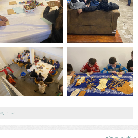
rg pince
.
Hónap tanulói
»