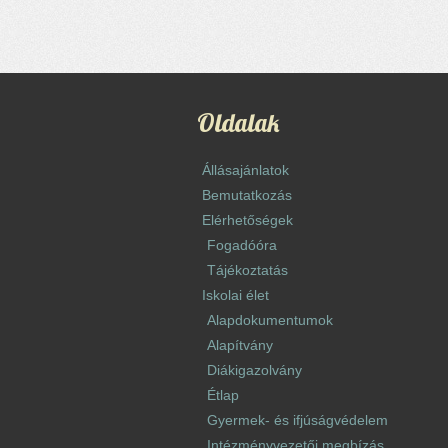
Oldalak
Állásajánlatok
Bemutatkozás
Elérhetőségek
Fogadóóra
Tájékoztatás
Iskolai élet
Alapdokumentumok
Alapítvány
Diákigazolvány
Étlap
Gyermek- és ifjúságvédelem
Intézményvezetői megbízás