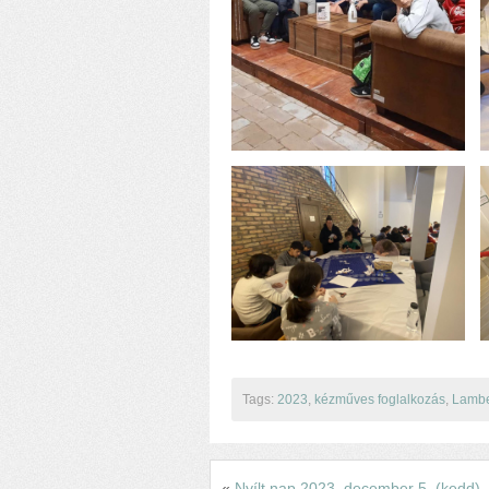
Tags:
2023
,
kézműves foglalkozás
,
Lambe
«
Nyílt nap 2023. december 5. (kedd)