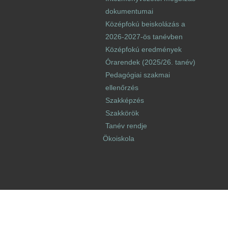
dokumentumai
Középfokú beiskolázás a
2026-2027-ös tanévben
Középfokú eredmények
Órarendek (2025/26. tanév)
Pedagógiai szakmai
ellenőrzés
Szakképzés
Szakkörök
Tanév rendje
Ökoiskola