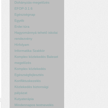
Dohányzás-megelőzés
EFOP-3.1.6
Egészségnap
Egyéb
Erdei túra
Hagyománnyá tehető iskolai
rendezvény
Hírfolyam
Informatika Szakkör
Komplex közlekedés Baleset
megelőzés
Komplex közlekedés
Egészségfejlesztés
Konfliktuskezelés
Közlekedés biztonsági
pályázat
Kutyaterápia
Mindennapos testnevelés