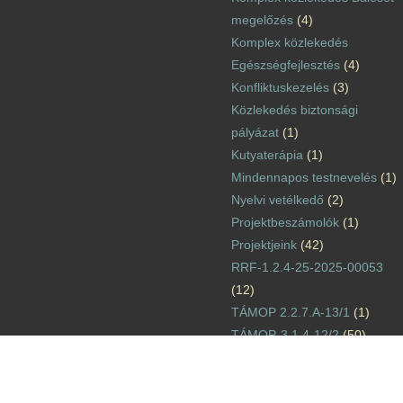
megelőzés
(4)
Komplex közlekedés
Egészségfejlesztés
(4)
Konfliktuskezelés
(3)
Közlekedés biztonsági
pályázat
(1)
Kutyaterápia
(1)
Mindennapos testnevelés
(1)
Nyelvi vetélkedő
(2)
Projektbeszámolók
(1)
Projektjeink
(42)
RRF-1.2.4-25-2025-00053
(12)
TÁMOP 2.2.7.A-13/1
(1)
TÁMOP-3.1.4-12/2
(50)
TÁMOP-3.1.6-11/2
(2)
TÁMOP-3.3.15.
(15)
TIOP-1.1.1-12/1
(1)