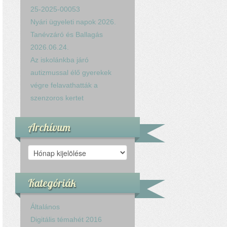
25-2025-00053
Nyári ügyeleti napok 2026.
Tanévzáró és Ballagás
2026.06.24.
Az iskolánkba járó
autizmussal élő gyerekek
végre felavathatták a
szenzoros kertet
Archívum
Archívum
Kategóriák
Általános
Digitális témahét 2016