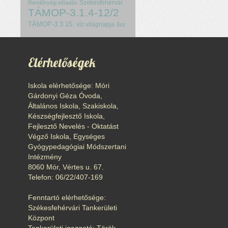
Székesfehérvár
Rendőrségi előadás
TÁMOP-3.1.4-12/2
TÁMOP-3.3.15.
víz világnapja
ősz
Elérhetőségek
Iskola elérhetősége: Móri
Gárdonyi Géza Óvoda,
Általános Iskola, Szakiskola,
Készségfejlesztő Iskola,
Fejlesztő Nevelés - Oktatást
Végző Iskola, Egységes
Gyógypedagógiai Módszertani
Intézmény
8060 Mór, Vértes u. 67.
Telefon: 06/22/407-169
Fenntartó elérhetősége:
Székesfehérvári Tankerületi
Központ