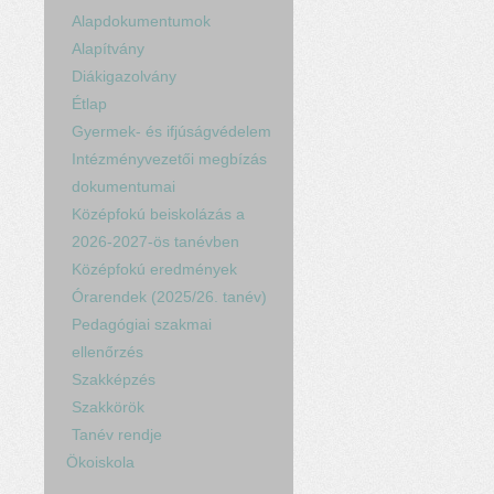
Alapdokumentumok
Alapítvány
Diákigazolvány
Étlap
Gyermek- és ifjúságvédelem
Intézményvezetői megbízás
dokumentumai
Középfokú beiskolázás a
2026-2027-ös tanévben
Középfokú eredmények
Órarendek (2025/26. tanév)
Pedagógiai szakmai
ellenőrzés
Szakképzés
Szakkörök
Tanév rendje
Ökoiskola