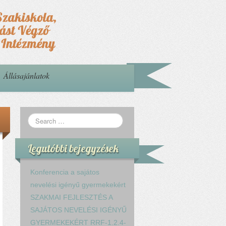
Állásajánlatok
Legutóbbi bejegyzések
Konferencia a sajátos
nevelési igényű gyermekekért
SZAKMAI FEJLESZTÉS A
SAJÁTOS NEVELÉSI IGÉNYŰ
GYERMEKEKÉRT RRF-1.2.4-