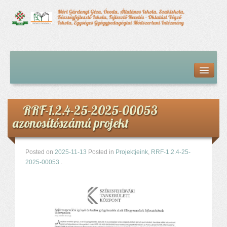
Kezdőlap
Bemutatkozás
Hírfolyam
Iskolai élet
RRF-1.2.4-25-2025-00053
Alapdokumentumok
azonosítószámú projekt
Intézményvezetői megbízás dokumentumai
Órarendek (2025/26. tanév)
Szakképzés
Posted on
2025-11-13
Posted in
Projektjeink
,
RRF-1.2.4-25-
2025-00053
.
Szakkörök
Tanév rendje
Diákigazolvány
Középfokú beiskolázás a 2026-2027-ös tanévben
Középfokú eredmények