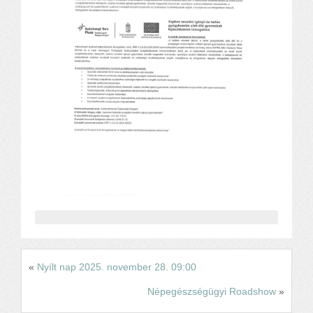
Alapítvány
Pedagógiai szakmai ellenőrzés
Gyermek- és ifjúságvédelem
Étlap
Projektjeink
Digitális témahét 2016
EFOP-3.1.6
Közlekedés biztonsági pályázat
TÁMOP 2.2.7.A-13/1
TÁMOP-3.1.4-12/2
Projektbeszámolók
Egészségnap
Informatika Szakkör
Konfliktuskezelés
Mindennapos testnevelés
«
Nyílt nap 2025. november 28. 09:00
Dohányzás-megelőzés
Népegészségügyi Roadshow
»
Erdei túra