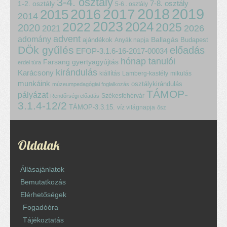
3-4. osztály
7-8. osztály
1-2. osztály
5-6.. osztály
2018
2017
2019
2015
2016
2014
2023
2024
2022
2025
2020
2021
2026
advent
adomány
ajándékok
Ballagás
Budapest
Anyák napja
DÖk gyűlés
előadás
EFOP-3.1.6-16-2017-00034
hónap tanulói
Farsang
gyertyagyújtás
erdei túra
kirándulás
Karácsony
kiállítás
Lamberg-kastély
mikulás
munkáink
osztálykirándulás
múzeumpedagógiai foglalkozás
TÁMOP-
pályázat
Székesfehérvár
Rendőrségi előadás
3.1.4-12/2
TÁMOP-3.3.15.
víz világnapja
ősz
Oldalak
Állásajánlatok
Bemutatkozás
Elérhetőségek
Fogadóóra
Tájékoztatás