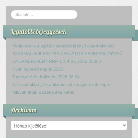
Komplex közlekedés Baleset megelőzés
Komplex közlekedés Egészségfejlesztés
Nyelvi vetélkedő
Hagyománnyá tehető iskolai rendezvény
Legutóbbi bejegyzések
TÁMOP-3.1.6-11/2
TÁMOP-3.3.15.
Konferencia a sajátos nevelési igényű gyermekekért
TIOP-1.1.1-12/1
SZAKMAI FEJLESZTÉS A SAJÁTOS NEVELÉSI IGÉNYŰ
Kutyaterápia
GYERMEKEKÉRT RRF-1.2.4-25-2025-00053
RRF-1.2.4-25-2025-00053
Nyári ügyeleti napok 2026.
Ökoiskola
Tanévzáró és Ballagás 2026.06.24.
Elérhetőségek
Az iskolánkba járó autizmussal élő gyerekek végre
Fogadóóra
felavathatták a szenzoros kertet
Tájékoztatás
Állásajánlatok
Archívum
Archívum