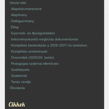
Iskolai élet
Alapdokumentumok
Alapítvány
Diákigazolvány
Étlap
Gyermek- és ifjúságvédelem
Intézményvezetői megbízás dokumentumai
Középfokú beiskolázás a 2026-2027-ös tanévben
Középfokú eredmények
Órarendek (2025/26. tanév)
Pedagógiai szakmai ellenőrzés
Szakképzés
Szakkörök
Tanév rendje
Ökoiskola
Cikkek