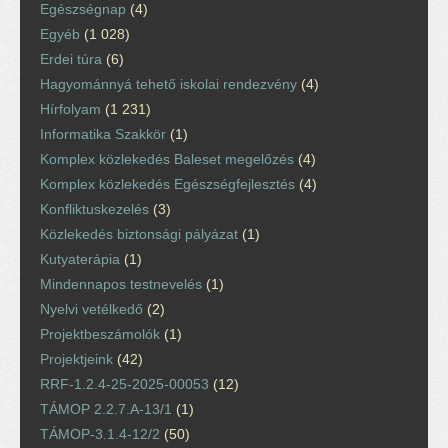
Egészségnap
(4)
Egyéb
(1 028)
Erdei túra
(6)
Hagyománnyá tehető iskolai rendezvény
(4)
Hírfolyam
(1 231)
Informatika Szakkör
(1)
Komplex közlekedés Baleset megelőzés
(4)
Komplex közlekedés Egészségfejlesztés
(4)
Konfliktuskezelés
(3)
Közlekedés biztonsági pályázat
(1)
Kutyaterápia
(1)
Mindennapos testnevelés
(1)
Nyelvi vetélkedő
(2)
Projektbeszámolók
(1)
Projektjeink
(42)
RRF-1.2.4-25-2025-00053
(12)
TÁMOP 2.2.7.A-13/1
(1)
TÁMOP-3.1.4-12/2
(50)