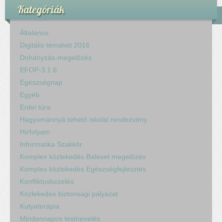
Kategóriák
Általános
Digitális témahét 2016
Dohányzás-megelőzés
EFOP-3.1.6
Egészségnap
Egyéb
Erdei túra
Hagyománnyá tehető iskolai rendezvény
Hírfolyam
Informatika Szakkör
Komplex közlekedés Baleset megelőzés
Komplex közlekedés Egészségfejlesztés
Konfliktuskezelés
Közlekedés biztonsági pályázat
Kutyaterápia
Mindennapos testnevelés