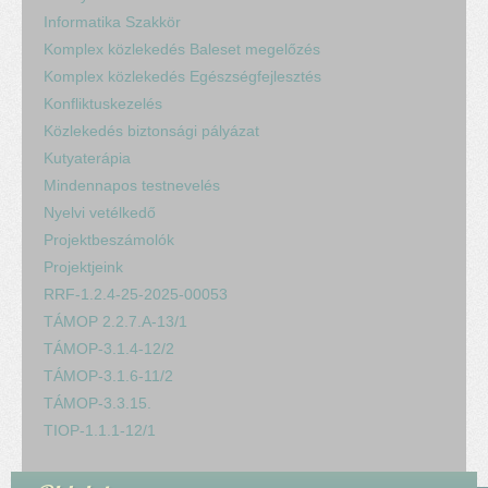
Informatika Szakkör
Komplex közlekedés Baleset megelőzés
Komplex közlekedés Egészségfejlesztés
Konfliktuskezelés
Közlekedés biztonsági pályázat
Kutyaterápia
Mindennapos testnevelés
Nyelvi vetélkedő
Projektbeszámolók
Projektjeink
RRF-1.2.4-25-2025-00053
TÁMOP 2.2.7.A-13/1
TÁMOP-3.1.4-12/2
TÁMOP-3.1.6-11/2
TÁMOP-3.3.15.
TIOP-1.1.1-12/1