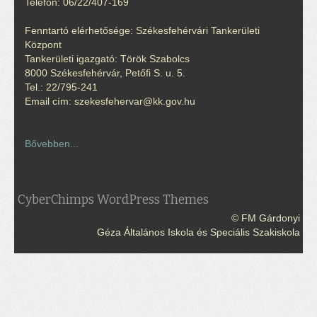
Telefon: 06/22/407-169
Fenntartó elérhetősége: Székesfehérvári Tankerületi
Központ
Tankerületi igazgató: Török Szabolcs
8000 Székesfehérvár, Petőfi S. u. 5.
Tel.: 22/795-241
Email cím: szekesfehervar@kk.gov.hu
Bővebben...
CyberChimps WordPress Themes
© FM Gárdonyi
Géza Általános Iskola és Speciális Szakiskola