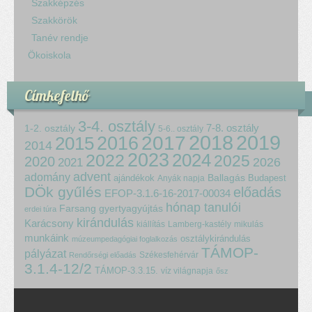
Szakképzés
Szakkörök
Tanév rendje
Ökoiskola
Címkefelhő
3-4. osztály
7-8. osztály
1-2. osztály
5-6.. osztály
2018
2017
2019
2015
2016
2014
2023
2024
2022
2025
2020
2021
2026
advent
adomány
ajándékok
Ballagás
Budapest
Anyák napja
DÖk gyűlés
előadás
EFOP-3.1.6-16-2017-00034
hónap tanulói
Farsang
gyertyagyújtás
erdei túra
kirándulás
Karácsony
kiállítás
Lamberg-kastély
mikulás
munkáink
osztálykirándulás
múzeumpedagógiai foglalkozás
TÁMOP-
pályázat
Székesfehérvár
Rendőrségi előadás
3.1.4-12/2
TÁMOP-3.3.15.
víz világnapja
ősz