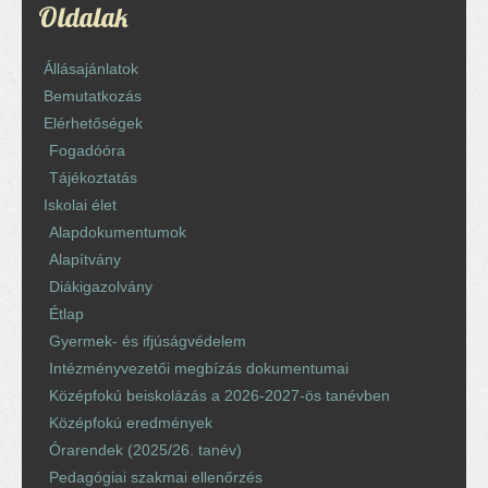
Oldalak
Állásajánlatok
Bemutatkozás
Elérhetőségek
Fogadóóra
Tájékoztatás
Iskolai élet
Alapdokumentumok
Alapítvány
Diákigazolvány
Étlap
Gyermek- és ifjúságvédelem
Intézményvezetői megbízás dokumentumai
Középfokú beiskolázás a 2026-2027-ös tanévben
Középfokú eredmények
Órarendek (2025/26. tanév)
Pedagógiai szakmai ellenőrzés