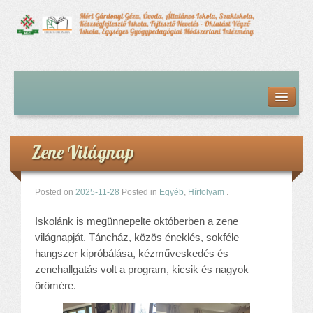
Kezdőlap
Bemutatkozás
Hírfolyam
Iskolai élet
Zene Világnap
Alapdokumentumok
Intézményvezetői megbízás dokumentumai
Órarendek (2025/26. tanév)
Posted on
2025-11-28
Posted in
Egyéb
,
Hírfolyam
.
Szakképzés
Iskolánk is megünnepelte októberben a zene
Szakkörök
világnapját. Táncház, közös éneklés, sokféle
Tanév rendje
hangszer kipróbálása, kézműveskedés és
Diákigazolvány
zenehallgatás volt a program, kicsik és nagyok
Középfokú beiskolázás a 2026-2027-ös tanévben
örömére.
Középfokú eredmények