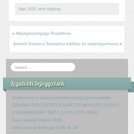
Tags:
2025
,
zene világnap
.
«
Népegészségügyi Roadshow
Adventi Koszorú/ Asztaldísz kiállítás és szépségverseny
»
Legutóbbi bejegyzések
Konferencia a sajátos nevelési igényű gyermekekért
SZAKMAI FEJLESZTÉS A SAJÁTOS NEVELÉSI IGÉNYŰ
GYERMEKEKÉRT RRF-1.2.4-25-2025-00053
Nyári ügyeleti napok 2026.
Tanévzáró és Ballagás 2026.06.24.