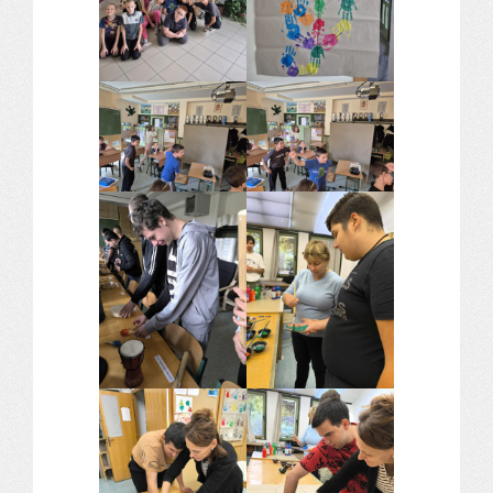
Komplex közlekedés Baleset megelőzés
Komplex közlekedés Egészségfejlesztés
Nyelvi vetélkedő
Hagyománnyá tehető iskolai rendezvény
TÁMOP-3.1.6-11/2
TÁMOP-3.3.15.
TIOP-1.1.1-12/1
Kutyaterápia
RRF-1.2.4-25-2025-00053
Ökoiskola
Elérhetőségek
Fogadóóra
Tájékoztatás
Állásajánlatok