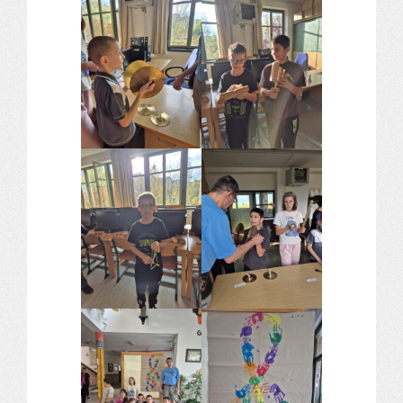
Alapítvány
Pedagógiai szakmai ellenőrzés
Gyermek- és ifjúságvédelem
Étlap
Projektjeink
Digitális témahét 2016
EFOP-3.1.6
Közlekedés biztonsági pályázat
TÁMOP 2.2.7.A-13/1
TÁMOP-3.1.4-12/2
Projektbeszámolók
Egészségnap
Informatika Szakkör
Konfliktuskezelés
Mindennapos testnevelés
Dohányzás-megelőzés
Erdei túra