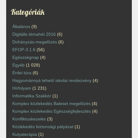
Kategóriák
Általános
(9)
Digitális témahét 2016
(6)
Dohányzás-megelőzés
(6)
EFOP-3.1.6
(56)
Egészségnap
(4)
Egyéb
(1 028)
Erdei túra
(6)
Hagyománnyá tehető iskolai rendezvény
(4)
Hírfolyam
(1 231)
Informatika Szakkör
(1)
Komplex közlekedés Baleset megelőzés
(4)
Komplex közlekedés Egészségfejlesztés
(4)
Konfliktuskezelés
(3)
Közlekedés biztonsági pályázat
(1)
Kutyaterápia
(1)