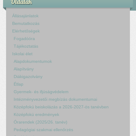
Oldalak
Állásajánlatok
Bemutatkozás
Elérhetőségek
Fogadóóra
Tájékoztatás
Iskolai élet
Alapdokumentumok
Alapítvány
Diákigazolvány
Étlap
Gyermek- és ifjúságvédelem
Intézményvezetői megbízás dokumentumai
Középfokú beiskolázás a 2026-2027-ös tanévben
Középfokú eredmények
Órarendek (2025/26. tanév)
Pedagógiai szakmai ellenőrzés