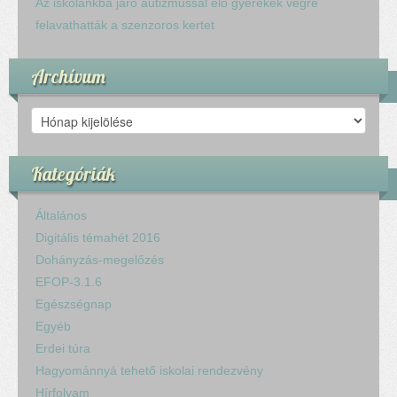
Az iskolánkba járó autizmussal élő gyerekek végre
felavathatták a szenzoros kertet
Archívum
Archívum
Kategóriák
Általános
Digitális témahét 2016
Dohányzás-megelőzés
EFOP-3.1.6
Egészségnap
Egyéb
Erdei túra
Hagyománnyá tehető iskolai rendezvény
Hírfolyam