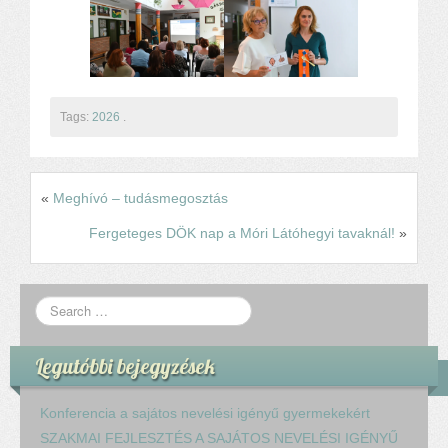
Komplex közlekedés Baleset megelőzés
Komplex közlekedés Egészségfejlesztés
Nyelvi vetélkedő
Hagyománnyá tehető iskolai rendezvény
TÁMOP-3.1.6-11/2
Tags:
2026
.
TÁMOP-3.3.15.
TIOP-1.1.1-12/1
Kutyaterápia
«
Meghívó – tudásmegosztás
RRF-1.2.4-25-2025-00053
Fergeteges DÖK nap a Móri Látóhegyi tavaknál!
»
Ökoiskola
Elérhetőségek
Fogadóóra
Tájékoztatás
Állásajánlatok
Legutóbbi bejegyzések
Konferencia a sajátos nevelési igényű gyermekekért
SZAKMAI FEJLESZTÉS A SAJÁTOS NEVELÉSI IGÉNYŰ