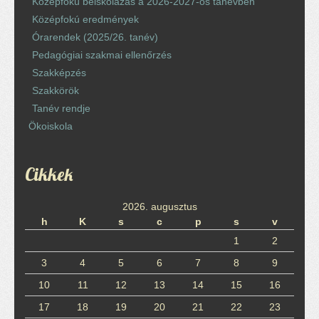
Középfokú beiskolázás a 2026-2027-ös tanévben
Középfokú eredmények
Órarendek (2025/26. tanév)
Pedagógiai szakmai ellenőrzés
Szakképzés
Szakkörök
Tanév rendje
Ökoiskola
Cikkek
2026. augusztus
h
K
s
c
p
s
v
1
2
3
4
5
6
7
8
9
10
11
12
13
14
15
16
17
18
19
20
21
22
23