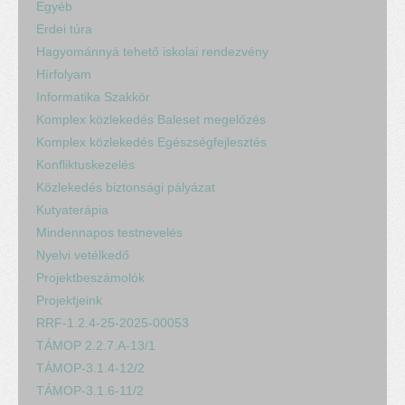
Egyéb
Erdei túra
Hagyománnyá tehető iskolai rendezvény
Hírfolyam
Informatika Szakkör
Komplex közlekedés Baleset megelőzés
Komplex közlekedés Egészségfejlesztés
Konfliktuskezelés
Közlekedés biztonsági pályázat
Kutyaterápia
Mindennapos testnevelés
Nyelvi vetélkedő
Projektbeszámolók
Projektjeink
RRF-1.2.4-25-2025-00053
TÁMOP 2.2.7.A-13/1
TÁMOP-3.1.4-12/2
TÁMOP-3.1.6-11/2