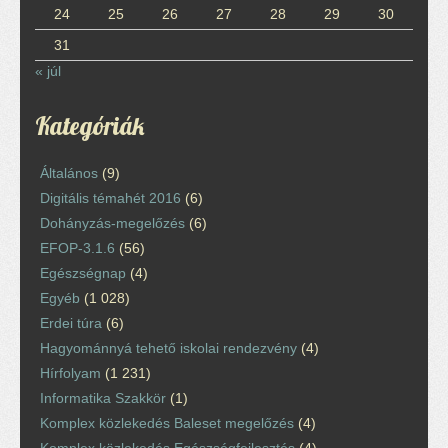
24
25
26
27
28
29
30
31
« júl
Kategóriák
Általános
(9)
Digitális témahét 2016
(6)
Dohányzás-megelőzés
(6)
EFOP-3.1.6
(56)
Egészségnap
(4)
Egyéb
(1 028)
Erdei túra
(6)
Hagyománnyá tehető iskolai rendezvény
(4)
Hírfolyam
(1 231)
Informatika Szakkör
(1)
Komplex közlekedés Baleset megelőzés
(4)
Komplex közlekedés Egészségfejlesztés
(4)