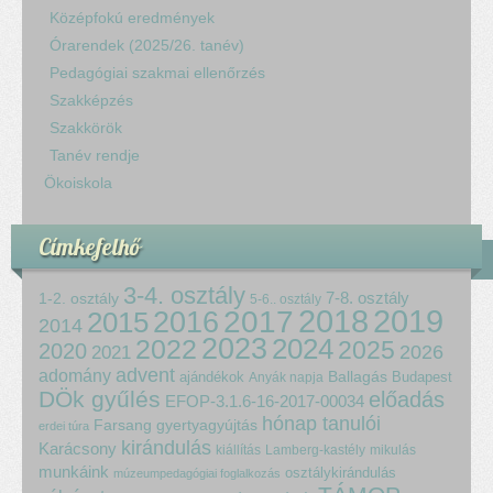
Középfokú eredmények
Órarendek (2025/26. tanév)
Pedagógiai szakmai ellenőrzés
Szakképzés
Szakkörök
Tanév rendje
Ökoiskola
Címkefelhő
3-4. osztály
7-8. osztály
1-2. osztály
5-6.. osztály
2018
2017
2019
2015
2016
2014
2023
2024
2022
2025
2020
2021
2026
advent
adomány
ajándékok
Ballagás
Budapest
Anyák napja
DÖk gyűlés
előadás
EFOP-3.1.6-16-2017-00034
hónap tanulói
Farsang
gyertyagyújtás
erdei túra
kirándulás
Karácsony
kiállítás
Lamberg-kastély
mikulás
munkáink
osztálykirándulás
múzeumpedagógiai foglalkozás