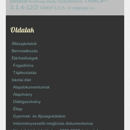
TÁMOP-
pályázat
Székesfehérvár
Rendőrségi előadás
3.1.4-12/2
TÁMOP-3.3.15.
víz világnapja
ősz
Oldalak
Állásajánlatok
Bemutatkozás
Elérhetőségek
Fogadóóra
Tájékoztatás
Iskolai élet
Alapdokumentumok
Alapítvány
Diákigazolvány
Étlap
Gyermek- és ifjúságvédelem
Intézményvezetői megbízás dokumentumai