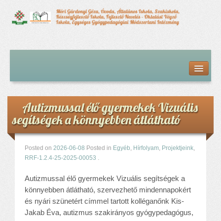
Kezdőlap
Bemutatkozás
Hírfolyam
Iskolai élet
Autizmussal élő gyermekek Vizuális
Alapdokumentumok
segítségek a könnyebben átlátható
Intézményvezetői megbízás dokumentumai
Órarendek (2025/26. tanév)
Szakképzés
Posted on
2026-06-08
Posted in
Egyéb
,
Hírfolyam
,
Projektjeink
,
RRF-1.2.4-25-2025-00053
.
Szakkörök
Tanév rendje
Autizmussal élő gyermekek Vizuális segítségek a
Diákigazolvány
könnyebben átlátható, szervezhető mindennapokért
Középfokú beiskolázás a 2026-2027-ös tanévben
és nyári szünetért címmel tartott kolléganőnk Kis-
Jakab Éva, autizmus szakirányos gyógypedagógus,
Középfokú eredmények