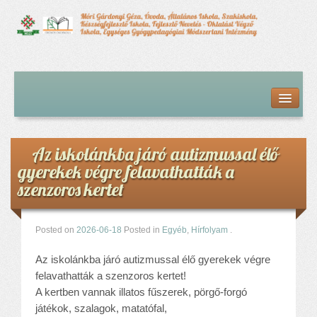
Kezdőlap
Bemutatkozás
Hírfolyam
Iskolai élet
Az iskolánkba járó autizmussal élő
Alapdokumentumok
gyerekek végre felavathatták a
Intézményvezetői megbízás dokumentumai
szenzoros kertet
Órarendek (2025/26. tanév)
Szakképzés
Posted on
Szakkörök
2026-06-18
Posted in
Egyéb
,
Hírfolyam
.
Tanév rendje
Az iskolánkba járó autizmussal élő gyerekek végre
Diákigazolvány
felavathatták a szenzoros kertet!
Középfokú beiskolázás a 2026-2027-ös tanévben
A kertben vannak illatos fűszerek, pörgő-forgó
Középfokú eredmények
játékok, szalagok, matatófal,