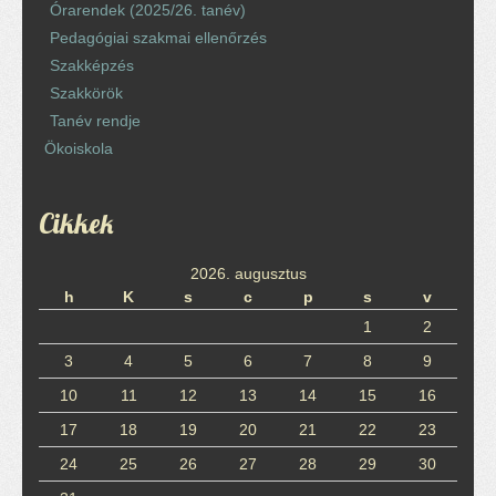
Órarendek (2025/26. tanév)
Pedagógiai szakmai ellenőrzés
Szakképzés
Szakkörök
Tanév rendje
Ökoiskola
Cikkek
2026. augusztus
h
K
s
c
p
s
v
1
2
3
4
5
6
7
8
9
10
11
12
13
14
15
16
17
18
19
20
21
22
23
24
25
26
27
28
29
30