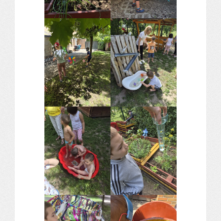
Komplex közlekedés Baleset megelőzés
Komplex közlekedés Egészségfejlesztés
Nyelvi vetélkedő
Hagyománnyá tehető iskolai rendezvény
TÁMOP-3.1.6-11/2
TÁMOP-3.3.15.
TIOP-1.1.1-12/1
Kutyaterápia
RRF-1.2.4-25-2025-00053
Ökoiskola
Elérhetőségek
Fogadóóra
Tájékoztatás
Állásajánlatok