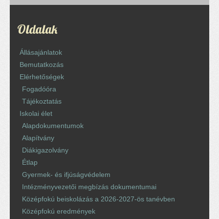
Oldalak
Állásajánlatok
Bemutatkozás
Elérhetőségek
Fogadóóra
Tájékoztatás
Iskolai élet
Alapdokumentumok
Alapítvány
Diákigazolvány
Étlap
Gyermek- és ifjúságvédelem
Intézményvezetői megbízás dokumentumai
Középfokú beiskolázás a 2026-2027-ös tanévben
Középfokú eredmények