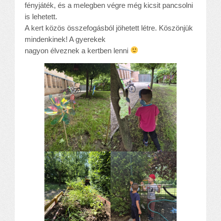
Alapítvány
fényjáték, és a melegben végre még kicsit pancsolni
is lehetett.
Pedagógiai szakmai ellenőrzés
A kert közös összefogásból jöhetett létre. Köszönjük
Gyermek- és ifjúságvédelem
mindenkinek! A gyerekek
Étlap
nagyon élveznek a kertben lenni
Projektjeink
Digitális témahét 2016
EFOP-3.1.6
Közlekedés biztonsági pályázat
TÁMOP 2.2.7.A-13/1
TÁMOP-3.1.4-12/2
Projektbeszámolók
Egészségnap
Informatika Szakkör
Konfliktuskezelés
Mindennapos testnevelés
Dohányzás-megelőzés
Erdei túra