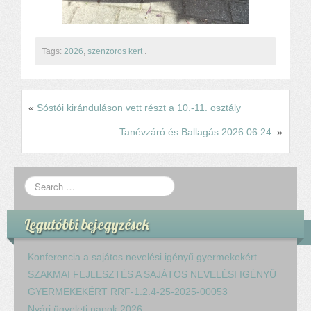
Tags:
2026
,
szenzoros kert
.
«
Sóstói kiránduláson vett részt a 10.-11. osztály
Tanévzáró és Ballagás 2026.06.24.
»
Legutóbbi bejegyzések
Konferencia a sajátos nevelési igényű gyermekekért
SZAKMAI FEJLESZTÉS A SAJÁTOS NEVELÉSI IGÉNYŰ
GYERMEKEKÉRT RRF-1.2.4-25-2025-00053
Nyári ügyeleti napok 2026.