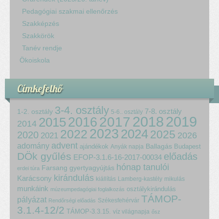
Pedagógiai szakmai ellenőrzés
Szakképzés
Szakkörök
Tanév rendje
Ökoiskola
Címkefelhő
3-4. osztály
7-8. osztály
1-2. osztály
5-6.. osztály
2018
2017
2019
2015
2016
2014
2023
2024
2022
2025
2020
2021
2026
advent
adomány
ajándékok
Ballagás
Budapest
Anyák napja
DÖk gyűlés
előadás
EFOP-3.1.6-16-2017-00034
hónap tanulói
Farsang
gyertyagyújtás
erdei túra
kirándulás
Karácsony
kiállítás
Lamberg-kastély
mikulás
munkáink
osztálykirándulás
múzeumpedagógiai foglalkozás
TÁMOP-
pályázat
Székesfehérvár
Rendőrségi előadás
3.1.4-12/2
TÁMOP-3.3.15.
víz világnapja
ősz