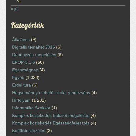
31
« júl
Kategóriák
Általános
(9)
Digitális témahét 2016
(6)
Dohányzás-megelőzés
(6)
EFOP-3.1.6
(56)
Egészségnap
(4)
Egyéb
(1 028)
Erdei túra
(6)
Hagyománnyá tehető iskolai rendezvény
(4)
Hírfolyam
(1 231)
Informatika Szakkör
(1)
Komplex közlekedés Baleset megelőzés
(4)
Komplex közlekedés Egészségfejlesztés
(4)
Konfliktuskezelés
(3)