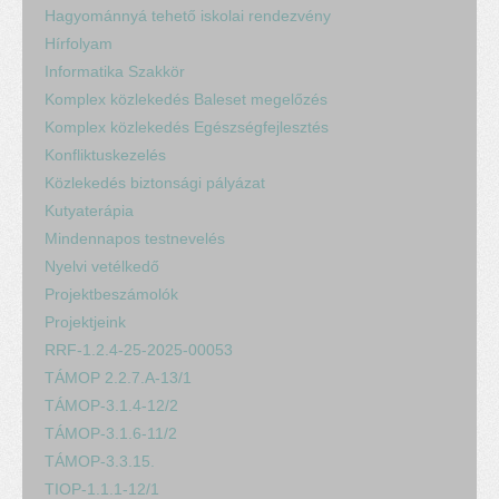
Hagyománnyá tehető iskolai rendezvény
Hírfolyam
Informatika Szakkör
Komplex közlekedés Baleset megelőzés
Komplex közlekedés Egészségfejlesztés
Konfliktuskezelés
Közlekedés biztonsági pályázat
Kutyaterápia
Mindennapos testnevelés
Nyelvi vetélkedő
Projektbeszámolók
Projektjeink
RRF-1.2.4-25-2025-00053
TÁMOP 2.2.7.A-13/1
TÁMOP-3.1.4-12/2
TÁMOP-3.1.6-11/2
TÁMOP-3.3.15.
TIOP-1.1.1-12/1