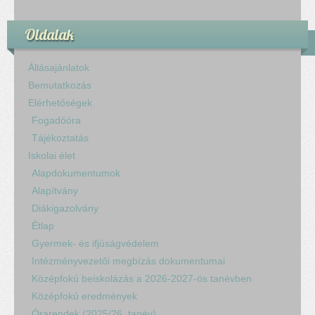
Oldalak
Állásajánlatok
Bemutatkozás
Elérhetőségek
Fogadóóra
Tájékoztatás
Iskolai élet
Alapdokumentumok
Alapítvány
Diákigazolvány
Étlap
Gyermek- és ifjúságvédelem
Intézményvezetői megbízás dokumentumai
Középfokú beiskolázás a 2026-2027-ös tanévben
Középfokú eredmények
Órarendek (2025/26. tanév)