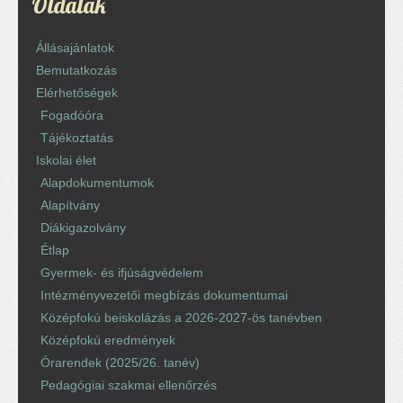
Oldalak
Állásajánlatok
Bemutatkozás
Elérhetőségek
Fogadóóra
Tájékoztatás
Iskolai élet
Alapdokumentumok
Alapítvány
Diákigazolvány
Étlap
Gyermek- és ifjúságvédelem
Intézményvezetői megbízás dokumentumai
Középfokú beiskolázás a 2026-2027-ös tanévben
Középfokú eredmények
Órarendek (2025/26. tanév)
Pedagógiai szakmai ellenőrzés