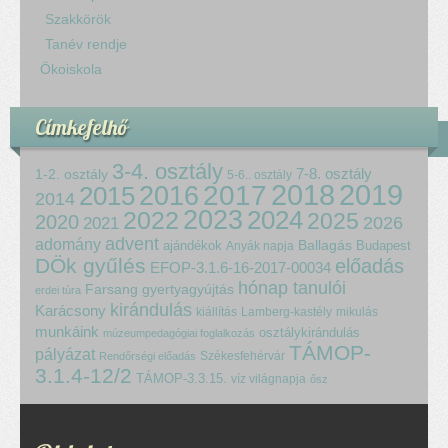
Szakkörök
Tanév rendje
Ökoiskola
Címkefelhő
3-4. osztály
7-8. osztály
1-2. osztály
5-6.. osztály
2018
2017
2019
2015
2016
2014
2023
2024
2022
2025
2020
2021
2026
advent
adomány
ajándékok
Ballagás
Budapest
Anyák napja
DÖk gyűlés
előadás
EFOP-3.1.6-16-2017-00034
hónap tanulói
Farsang
gyertyagyújtás
erdei túra
kirándulás
Karácsony
kiállítás
Lamberg-kastély
mikulás
munkáink
osztálykirándulás
múzeumpedagógiai foglalkozás
TÁMOP-
pályázat
Székesfehérvár
Rendőrségi előadás
3.1.4-12/2
TÁMOP-3.3.15.
víz világnapja
ősz