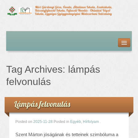
Kezdőlap
Bemutatkozás
Hírfolyam
Iskolai élet
Tag Archives:
lámpás
Alapdokumentumok
Intézményvezetői megbízás dokumentumai
felvonulás
Órarendek (2025/26. tanév)
Szakképzés
Szakkörök
Lámpás felvonulás
Tanév rendje
Diákigazolvány
Posted on
2025-11-28
Posted in
Egyéb
,
Hírfolyam
.
Középfokú beiskolázás a 2026-2027-ös tanévben
Középfokú eredmények
Szent Márton jóságának és tetteinek szimbóluma a