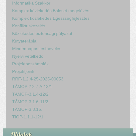
Informatika Szakkör
Komplex közlekedés Baleset megelőzés
Komplex közlekedés Egészségfejlesztés
Konfliktuskezelés
Közlekedés biztonsági pályázat
Kutyaterápia
Mindennapos testnevelés
Nyelvi vetélkedő
Projektbeszámolók
Projektjeink
RRF-1.2.4-25-2025-00053
TÁMOP 2.2.7.A-13/1
TÁMOP-3.1.4-12/2
TÁMOP-3.1.6-11/2
TÁMOP-3.3.15.
TIOP-1.1.1-12/1
Oldalak