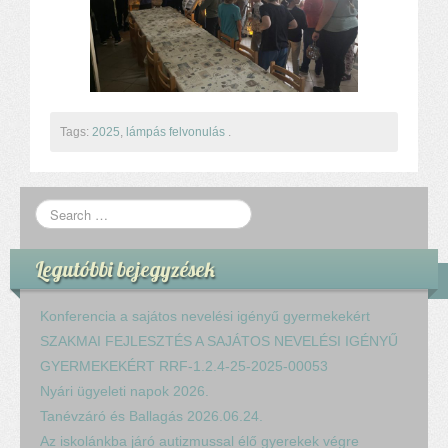
Komplex közlekedés Baleset megelőzés
Komplex közlekedés Egészségfejlesztés
Nyelvi vetélkedő
Hagyománnyá tehető iskolai rendezvény
TÁMOP-3.1.6-11/2
TÁMOP-3.3.15.
Tags:
2025
,
lámpás felvonulás
.
TIOP-1.1.1-12/1
Kutyaterápia
RRF-1.2.4-25-2025-00053
Ökoiskola
Elérhetőségek
Legutóbbi bejegyzések
Fogadóóra
Tájékoztatás
Konferencia a sajátos nevelési igényű gyermekekért
Állásajánlatok
SZAKMAI FEJLESZTÉS A SAJÁTOS NEVELÉSI IGÉNYŰ
GYERMEKEKÉRT RRF-1.2.4-25-2025-00053
Nyári ügyeleti napok 2026.
Tanévzáró és Ballagás 2026.06.24.
Az iskolánkba járó autizmussal élő gyerekek végre