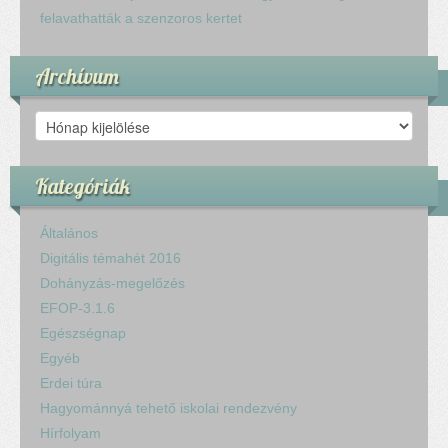
felavathatták a szenzoros kertet
Archívum
Archívum
Kategóriák
Általános
Digitális témahét 2016
Dohányzás-megelőzés
EFOP-3.1.6
Egészségnap
Egyéb
Erdei túra
Hagyománnyá tehető iskolai rendezvény
Hírfolyam