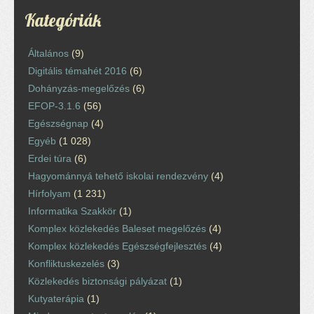
Kategóriák
Általános
(9)
Digitális témahét 2016
(6)
Dohányzás-megelőzés
(6)
EFOP-3.1.6
(56)
Egészségnap
(4)
Egyéb
(1 028)
Erdei túra
(6)
Hagyománnyá tehető iskolai rendezvény
(4)
Hírfolyam
(1 231)
Informatika Szakkör
(1)
Komplex közlekedés Baleset megelőzés
(4)
Komplex közlekedés Egészségfejlesztés
(4)
Konfliktuskezelés
(3)
Közlekedés biztonsági pályázat
(1)
Kutyaterápia
(1)