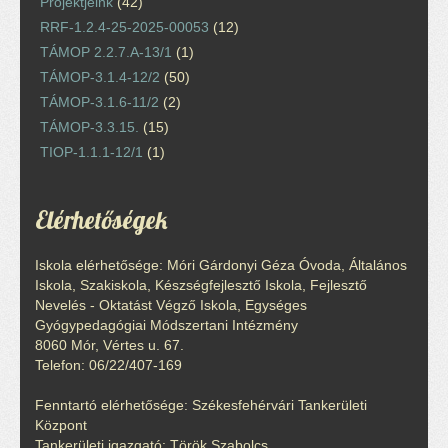
Projektjeink
(42)
RRF-1.2.4-25-2025-00053
(12)
TÁMOP 2.2.7.A-13/1
(1)
TÁMOP-3.1.4-12/2
(50)
TÁMOP-3.1.6-11/2
(2)
TÁMOP-3.3.15.
(15)
TIOP-1.1.1-12/1
(1)
Elérhetőségek
Iskola elérhetősége: Móri Gárdonyi Géza Óvoda, Általános
Iskola, Szakiskola, Készségfejlesztő Iskola, Fejlesztő
Nevelés - Oktatást Végző Iskola, Egységes
Gyógypedagógiai Módszertani Intézmény
8060 Mór, Vértes u. 67.
Telefon: 06/22/407-169
Fenntartó elérhetősége: Székesfehérvári Tankerületi
Központ
Tankerületi igazgató: Török Szabolcs