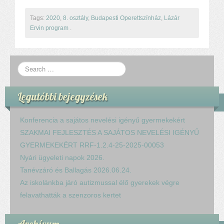
Tags:
2020
,
8. osztály
,
Budapesti Operettszínház
,
Lázár
Ervin program
.
Legutóbbi bejegyzések
Konferencia a sajátos nevelési igényű gyermekekért
SZAKMAI FEJLESZTÉS A SAJÁTOS NEVELÉSI IGÉNYŰ
GYERMEKEKÉRT RRF-1.2.4-25-2025-00053
Nyári ügyeleti napok 2026.
Tanévzáró és Ballagás 2026.06.24.
Az iskolánkba járó autizmussal élő gyerekek végre
felavathatták a szenzoros kertet
Archívum