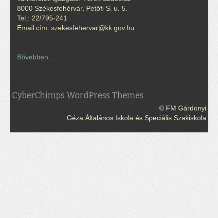
8000 Székesfehérvár, Petőfi S. u. 5.
Tel.: 22/795-241
Email cím: szekesfehervar@kk.gov.hu
Bővebben...
CyberChimps WordPress Themes
© FM Gárdonyi
Géza Általános Iskola és Speciális Szakiskola