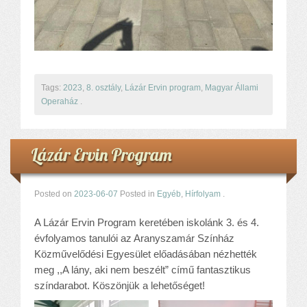
Tags:
2023
,
8. osztály
,
Lázár Ervin program
,
Magyar Állami
Operaház
.
Lázár Ervin Program
Posted on
2023-06-07
Posted in
Egyéb
,
Hírfolyam
.
A Lázár Ervin Program keretében iskolánk 3. és 4.
évfolyamos tanulói az Aranyszamár Színház
Közművelődési Egyesület előadásában nézhették
meg ,,A lány, aki nem beszélt” című fantasztikus
színdarabot. Köszönjük a lehetőséget!