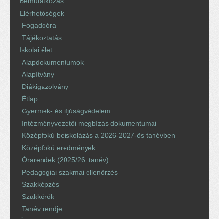
Bemutatkozás
Elérhetőségek
Fogadóóra
Tájékoztatás
Iskolai élet
Alapdokumentumok
Alapítvány
Diákigazolvány
Étlap
Gyermek- és ifjúságvédelem
Intézményvezetői megbízás dokumentumai
Középfokú beiskolázás a 2026-2027-ös tanévben
Középfokú eredmények
Órarendek (2025/26. tanév)
Pedagógiai szakmai ellenőrzés
Szakképzés
Szakkörök
Tanév rendje