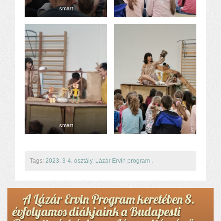
smart
smart
Tags:
2023
,
3-4. osztály
,
Lázár Ervin program
.
A Lázár Ervin Program keretében 8.
évfolyamos diákjaink a Budapesti