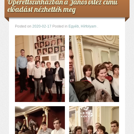
Operettszínházban a János vitéz című
előadást nézhették meg
Posted on
2020-02-17
Posted in
Egyéb
,
Hírfolyam
.