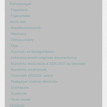
Elérhetőségek
Fogadóóra
Tájékoztatás
Iskolai élet
Alapdokumentumok
Alapítvány
Diákigazolvány
Étlap
Gyermek- és ifjúságvédelem
Intézményvezetői megbízás dokumentumai
Középfokú beiskolázás a 2026-2027-ös tanévben
Középfokú eredmények
Órarendek (2025/26. tanév)
Pedagógiai szakmai ellenőrzés
Szakképzés
Szakkörök
Tanév rendje
Ökoiskola