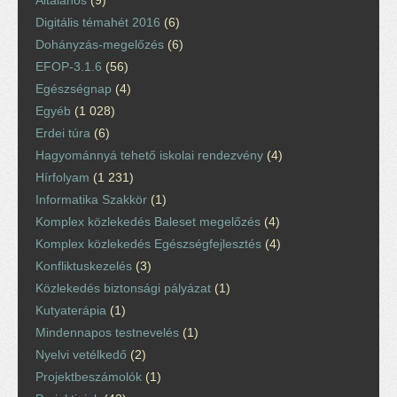
Digitális témahét 2016
(6)
Dohányzás-megelőzés
(6)
EFOP-3.1.6
(56)
Egészségnap
(4)
Egyéb
(1 028)
Erdei túra
(6)
Hagyománnyá tehető iskolai rendezvény
(4)
Hírfolyam
(1 231)
Informatika Szakkör
(1)
Komplex közlekedés Baleset megelőzés
(4)
Komplex közlekedés Egészségfejlesztés
(4)
Konfliktuskezelés
(3)
Közlekedés biztonsági pályázat
(1)
Kutyaterápia
(1)
Mindennapos testnevelés
(1)
Nyelvi vetélkedő
(2)
Projektbeszámolók
(1)