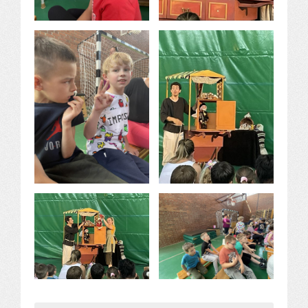
Komplex közlekedés Baleset megelőzés
Komplex közlekedés Egészségfejlesztés
Nyelvi vetélkedő
Hagyománnyá tehető iskolai rendezvény
TÁMOP-3.1.6-11/2
TÁMOP-3.3.15.
TIOP-1.1.1-12/1
Kutyaterápia
RRF-1.2.4-25-2025-00053
Ökoiskola
Elérhetőségek
Fogadóóra
Tájékoztatás
Állásajánlatok