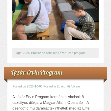
Tags:
2024
,
BrassVibe zenekar
,
Lázár Ervin program
.
Lázár Ervin Program
Posted on
2023-10-06
Posted in
Egyéb
,
Hírfolyam
.
A Lázár Ervin Program keretében iskolánk 8.
osztályos diákjai a Magyar Állami Operaház ,,A
csengő” című darabját tekinthették meg az Eiffel