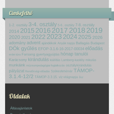
Címkefelhő
3-4. osztály
7-8. osztály
1-2. osztály
5-6.. osztály
2018
2017
2019
2015
2016
2014
2023
2024
2022
2025
2020
2021
2026
advent
adomány
ajándékok
Ballagás
Budapest
Anyák napja
DÖk gyűlés
előadás
EFOP-3.1.6-16-2017-00034
hónap tanulói
Farsang
gyertyagyújtás
erdei túra
kirándulás
Karácsony
kiállítás
Lamberg-kastély
mikulás
munkáink
osztálykirándulás
múzeumpedagógiai foglalkozás
TÁMOP-
pályázat
Székesfehérvár
Rendőrségi előadás
3.1.4-12/2
TÁMOP-3.3.15.
víz világnapja
ősz
Oldalak
Állásajánlatok