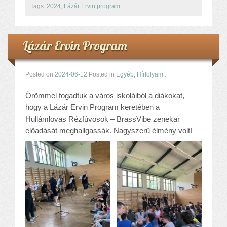
Tags:
2024
,
Lázár Ervin program
.
Lázár Ervin Program
Posted on
2024-06-12
Posted in
Egyéb
,
Hírfolyam
.
Örömmel fogadtuk a város iskoláiból a diákokat,
hogy a Lázár Ervin Program keretében a
Hullámlovas Rézfúvosok – BrassVibe zenekar
előadását meghallgassák. Nagyszerű élmény volt!