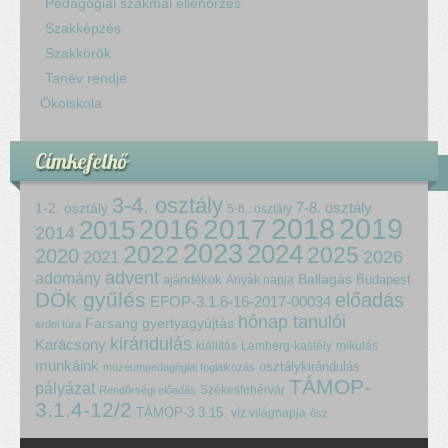
Pedagógiai szakmai ellenőrzés
Szakképzés
Szakkörök
Tanév rendje
Ökoiskola
Címkefelhő
3-4. osztály
7-8. osztály
1-2. osztály
5-6.. osztály
2018
2017
2019
2015
2016
2014
2023
2024
2022
2025
2020
2021
2026
advent
adomány
ajándékok
Ballagás
Budapest
Anyák napja
DÖk gyűlés
előadás
EFOP-3.1.6-16-2017-00034
hónap tanulói
Farsang
gyertyagyújtás
erdei túra
kirándulás
Karácsony
kiállítás
Lamberg-kastély
mikulás
munkáink
osztálykirándulás
múzeumpedagógiai foglalkozás
TÁMOP-
pályázat
Székesfehérvár
Rendőrségi előadás
3.1.4-12/2
TÁMOP-3.3.15.
víz világnapja
ősz