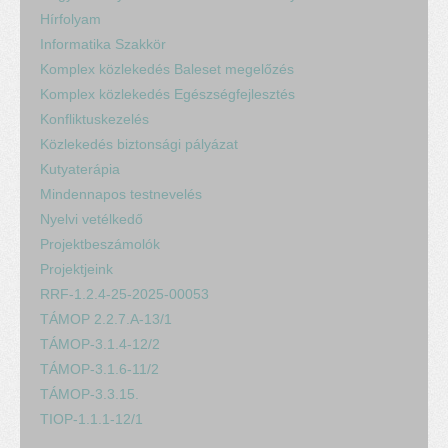
Hírfolyam
Informatika Szakkör
Komplex közlekedés Baleset megelőzés
Komplex közlekedés Egészségfejlesztés
Konfliktuskezelés
Közlekedés biztonsági pályázat
Kutyaterápia
Mindennapos testnevelés
Nyelvi vetélkedő
Projektbeszámolók
Projektjeink
RRF-1.2.4-25-2025-00053
TÁMOP 2.2.7.A-13/1
TÁMOP-3.1.4-12/2
TÁMOP-3.1.6-11/2
TÁMOP-3.3.15.
TIOP-1.1.1-12/1