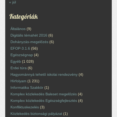
« júl
Kategóriák
Általános
(9)
Digitális témahét 2016
(6)
Dohányzás-megelőzés
(6)
EFOP-3.1.6
(56)
Egészségnap
(4)
Egyéb
(1 028)
Erdei túra
(6)
Hagyománnyá tehető iskolai rendezvény
(4)
Hírfolyam
(1 231)
Informatika Szakkör
(1)
Komplex közlekedés Baleset megelőzés
(4)
Komplex közlekedés Egészségfejlesztés
(4)
Konfliktuskezelés
(3)
Közlekedés biztonsági pályázat
(1)