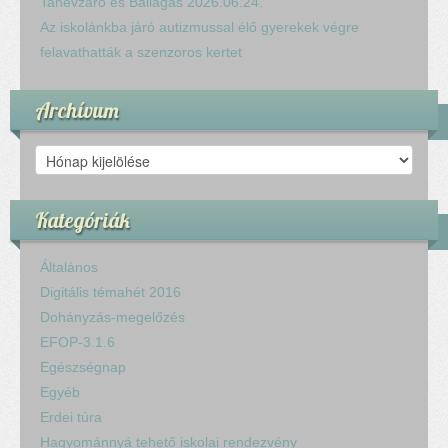
Tanévzáró és Ballagás 2026.06.24.
Az iskolánkba járó autizmussal élő gyerekek végre
felavathatták a szenzoros kertet
Archívum
Archívum
Kategóriák
Általános
Digitális témahét 2016
Dohányzás-megelőzés
EFOP-3.1.6
Egészségnap
Egyéb
Erdei túra
Hagyománnyá tehető iskolai rendezvény