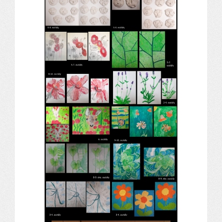
Alapítvány
Pedagógiai szakmai ellenőrzés
Gyermek- és ifjúságvédelem
Étlap
Projektjeink
Digitális témahét 2016
EFOP-3.1.6
Közlekedés biztonsági pályázat
TÁMOP 2.2.7.A-13/1
TÁMOP-3.1.4-12/2
Projektbeszámolók
Egészségnap
Informatika Szakkör
Konfliktuskezelés
Mindennapos testnevelés
Dohányzás-megelőzés
Erdei túra