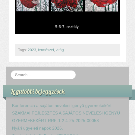
Tags:
2023
,
természet
,
virág
.
Legutóbbi bejegyzések
Konferencia a sajátos nevelési igényű gyermekekért
SZAKMAI FEJLESZTÉS A SAJÁTOS NEVELÉSI IGÉNYŰ
GYERMEKEKÉRT RRF-1.2.4-25-2025-00053
Nyári ügyeleti napok 2026.