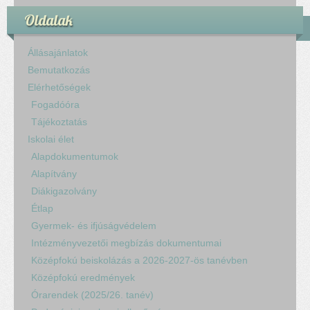
Oldalak
Állásajánlatok
Bemutatkozás
Elérhetőségek
Fogadóóra
Tájékoztatás
Iskolai élet
Alapdokumentumok
Alapítvány
Diákigazolvány
Étlap
Gyermek- és ifjúságvédelem
Intézményvezetői megbízás dokumentumai
Középfokú beiskolázás a 2026-2027-ös tanévben
Középfokú eredmények
Órarendek (2025/26. tanév)