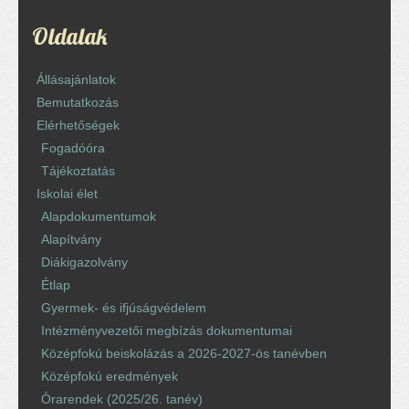
Oldalak
Állásajánlatok
Bemutatkozás
Elérhetőségek
Fogadóóra
Tájékoztatás
Iskolai élet
Alapdokumentumok
Alapítvány
Diákigazolvány
Étlap
Gyermek- és ifjúságvédelem
Intézményvezetői megbízás dokumentumai
Középfokú beiskolázás a 2026-2027-ös tanévben
Középfokú eredmények
Órarendek (2025/26. tanév)