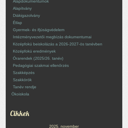
Alapdokumentumok
Alapítvány
Diákigazolvány
Étlap
Gyermek- és ifjúságvédelem
Intézményvezetői megbízás dokumentumai
Középfokú beiskolázás a 2026-2027-ös tanévben
Középfokú eredmények
Órarendek (2025/26. tanév)
Pedagógiai szakmai ellenőrzés
Szakképzés
Szakkörök
Tanév rendje
Ökoiskola
Cikkek
2025. november