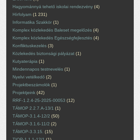
Hagyománnyá tehető iskolai rendezvény
(4)
Hírfolyam
(1 231)
Informatika Szakkör
(1)
Komplex közlekedés Baleset megelőzés
(4)
Komplex közlekedés Egészségfejlesztés
(4)
Konfliktuskezelés
(3)
Közlekedés biztonsági pályázat
(1)
Kutyaterápia
(1)
Mindennapos testnevelés
(1)
Nyelvi vetélkedő
(2)
Projektbeszámolók
(1)
Projektjeink
(42)
RRF-1.2.4-25-2025-00053
(12)
TÁMOP 2.2.7.A-13/1
(1)
TÁMOP-3.1.4-12/2
(50)
TÁMOP-3.1.6-11/2
(2)
TÁMOP-3.3.15.
(15)
TIOP-1.1.1-12/1
(1)