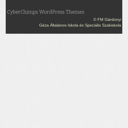
CyberChimps WordPress Themes
© FM Gárdonyi
Géza Általános Iskola és Speciális Szakiskola