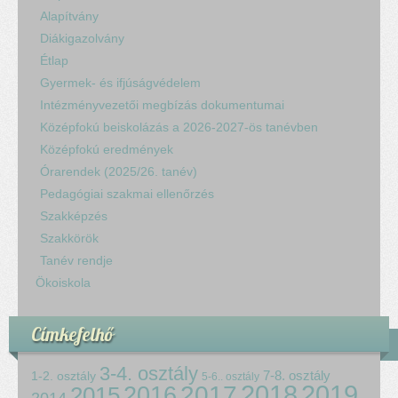
Alapítvány
Diákigazolvány
Étlap
Gyermek- és ifjúságvédelem
Intézményvezetői megbízás dokumentumai
Középfokú beiskolázás a 2026-2027-ös tanévben
Középfokú eredmények
Órarendek (2025/26. tanév)
Pedagógiai szakmai ellenőrzés
Szakképzés
Szakkörök
Tanév rendje
Ökoiskola
Címkefelhő
3-4. osztály
7-8. osztály
1-2. osztály
5-6.. osztály
2018
2017
2019
2015
2016
2014