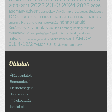
2023
2024
2022
2025
2020
2021
2026
advent
adomány
ajándékok
Ballagás
Budapest
Anyák napja
DÖk gyűlés
előadás
EFOP-3.1.6-16-2017-00034
hónap tanulói
Farsang
gyertyagyújtás
erdei túra
kirándulás
Karácsony
kiállítás
Lamberg-kastély
mikulás
munkáink
osztálykirándulás
múzeumpedagógiai foglalkozás
TÁMOP-
pályázat
Székesfehérvár
Rendőrségi előadás
3.1.4-12/2
TÁMOP-3.3.15.
víz világnapja
ősz
Oldalak
Állásajánlatok
Bemutatkozás
Elérhetőségek
Fogadóóra
Tájékoztatás
Iskolai élet