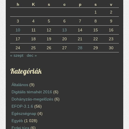
h
K
s
c
p
s
v
1
2
3
4
5
6
7
8
9
10
11
12
13
14
15
16
17
18
19
20
21
22
23
24
25
26
27
28
29
30
« szept
dec »
Kategóriák
Általános
(9)
Digitális témahét 2016
(6)
Dohányzás-megelőzés
(6)
EFOP-3.1.6
(56)
Egészségnap
(4)
Egyéb
(1 028)
Erdei túra
(6)