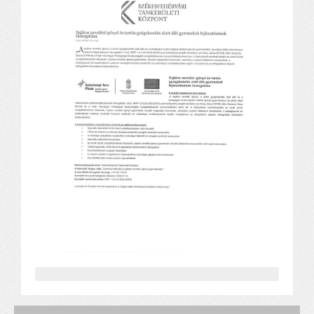
Alapítvány
Pedagógiai szakmai ellenőrzés
Gyermek- és ifjúságvédelem
Étlap
Projektjeink
Digitális témahét 2016
EFOP-3.1.6
Közlekedés biztonsági pályázat
TÁMOP 2.2.7.A-13/1
TÁMOP-3.1.4-12/2
Projektbeszámolók
Egészségnap
Informatika Szakkör
Konfliktuskezelés
Mindennapos testnevelés
Dohányzás-megelőzés
Erdei túra