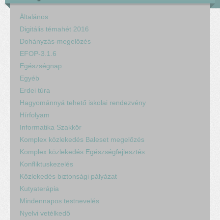
Általános
Digitális témahét 2016
Dohányzás-megelőzés
EFOP-3.1.6
Egészségnap
Egyéb
Erdei túra
Hagyománnyá tehető iskolai rendezvény
Hírfolyam
Informatika Szakkör
Komplex közlekedés Baleset megelőzés
Komplex közlekedés Egészségfejlesztés
Konfliktuskezelés
Közlekedés biztonsági pályázat
Kutyaterápia
Mindennapos testnevelés
Nyelvi vetélkedő